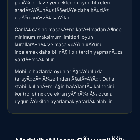
popÃ¼lerlik ve yeni eklenen oyun filtreleri
aradÄ±ÄŸÄ±nÄ±z iÃ§eriÄŸe daha hÄ±zlÄ±
ulaÅŸmanÄ±zÄ± saÄŸlar.
CanlÄ± casino masasÄ±na katÄ±lmadan Ã¶nce
minimum-maksimum limitleri, oyun
kurallarÄ±nÄ± ve masa yoÄŸunluÄŸunu
incelemek daha bilinÃ§li bir tercih yapmanÄ±za
yardÄ±mcÄ± olur.
Mobil cihazlarda oyunlar Ã§oÄŸunlukla
tarayÄ±cÄ± Ã¼zerinden Ã§alÄ±ÅŸÄ±r. Daha
stabil kullanÄ±m iÃ§in baÄŸlantÄ± kalitesini
kontrol etmek ve ekran yÃ¶nÃ¼nÃ¼ oyuna
uygun ÅŸekilde ayarlamak yararlÄ± olabilir.