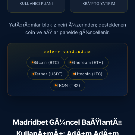
KULLANICI PUANI
KRÄ°PTO YATIRIM
YatÄ±rÄ±mlar blok zinciri Ã¼zerinden; desteklenen
coin ve aÄŸlar panelde gÃ¼ncellenir.
KRIPTO YATÄ±RÄ±M
Bitcoin (BTC)
Ethereum (ETH)
Tether (USDT)
Litecoin (LTC)
TRON (TRX)
Madridbet GÃ¼ncel BaÄŸlantÄ±
KullanÄ±mÄ±: AdÄ±m AdÄ±m