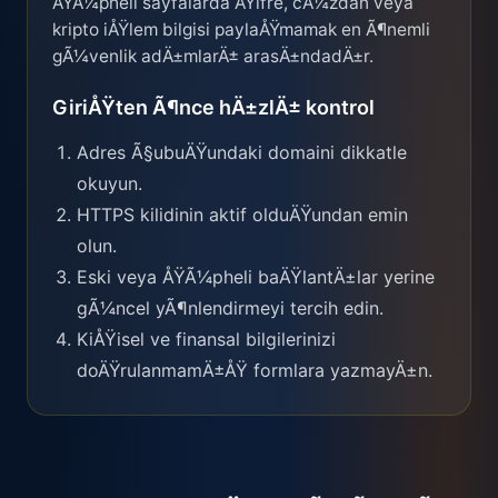
ÅŸÃ¼pheli sayfalarda ÅŸifre, cÃ¼zdan veya
kripto iÅŸlem bilgisi paylaÅŸmamak en Ã¶nemli
gÃ¼venlik adÄ±mlarÄ± arasÄ±ndadÄ±r.
GiriÅŸten Ã¶nce hÄ±zlÄ± kontrol
Adres Ã§ubuÄŸundaki domaini dikkatle
okuyun.
HTTPS kilidinin aktif olduÄŸundan emin
olun.
Eski veya ÅŸÃ¼pheli baÄŸlantÄ±lar yerine
gÃ¼ncel yÃ¶nlendirmeyi tercih edin.
KiÅŸisel ve finansal bilgilerinizi
doÄŸrulanmamÄ±ÅŸ formlara yazmayÄ±n.