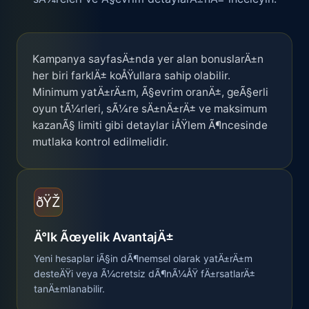
Kampanya sayfasÄ±nda yer alan bonuslarÄ±n
her biri farklÄ± koÅŸullara sahip olabilir.
Minimum yatÄ±rÄ±m, Ã§evrim oranÄ±, geÃ§erli
oyun tÃ¼rleri, sÃ¼re sÄ±nÄ±rÄ± ve maksimum
kazanÃ§ limiti gibi detaylar iÅŸlem Ã¶ncesinde
mutlaka kontrol edilmelidir.
ðŸŽ
Ä°lk Ãœyelik AvantajÄ±
Yeni hesaplar iÃ§in dÃ¶nemsel olarak yatÄ±rÄ±m
desteÄŸi veya Ã¼cretsiz dÃ¶nÃ¼ÅŸ fÄ±rsatlarÄ±
tanÄ±mlanabilir.