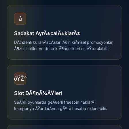
â­
Sadakat AyrÄ±calÄ±klarÄ±
DÃ¼zenli kullanÄ±cÄ±lar iÃ§in kiÅŸisel promosyonlar,
Ã¶zel limitler ve destek Ã¶ncelikleri oluÅŸturulabilir.
ðŸŽ°
Slot DÃ¶nÃ¼ÅŸleri
SeÃ§ili oyunlarda geÃ§erli freespin haklarÄ±
kampanya ÅŸartlarÄ±na gÃ¶re hesaba eklenebilir.