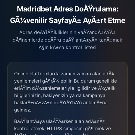
Madridbet Adres DoÄŸrulama:
GÃ¼venilir SayfayÄ± AyÄ±rt Etme
Adres deÄŸiÅŸikliklerinin yaÅŸandÄ±ÄŸÄ±
dÃ¶nemlerde doÄŸru baÄŸlantÄ±yÄ± tanÄ±mak
iÃ§in kÄ±sa kontrol listesi.
Online platformlarda zaman zaman alan adÄ±
yenilemeleri gÃ¶rÃ¼lebilir. Bu durum genellikle
eriÅŸim dÃ¼zenlemeleriyle ilgilidir ve Ã¼yelik
bilgilerinizin, bakiyenizin ya da kampanya
haklarÄ±nÄ±zÄ±n deÄŸiÅŸtiÄŸi anlamÄ±na
gelmez.
BaÄŸlantÄ±ya ulaÅŸÄ±rken alan adÄ±nÄ±
kontrol etmek, HTTPS simgesini gÃ¶rmek ve