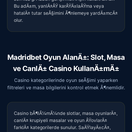
Bu adÄ±m, yanlÄ±ÅŸ karÅŸÄ±laÅŸma veya
hatalÄ± tutar seÃ§imini Ã¶nlemeye yardÄ±mcÄ±
olur.
Madridbet Oyun AlanÄ±: Slot, Masa
ve CanlÄ± Casino KullanÄ±mÄ±
Casino kategorilerinde oyun seÃ§imi yaparken
filtreleri ve masa bilgilerini kontrol etmek Ã¶nemlidir.
Casino bÃ¶lÃ¼mÃ¼nde slotlar, masa oyunlarÄ±,
canlÄ± krupiyeli masalar ve oyun ÅŸovlarÄ±
farklÄ± kategorilerde sunulur. SaÄŸlayÄ±cÄ±,