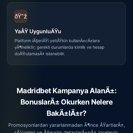
ðŸ”ž
YaÅŸ UygunluÄŸu
Platform iÃ§eriÄŸi yetiÅŸkin kullanÄ±cÄ±lara
yÃ¶neliktir; gerekli durumlarda kimlik ve hesap
doÄŸrulamasÄ± istenebilir.
Madridbet Kampanya AlanÄ±:
BonuslarÄ± Okurken Nelere
BakÄ±lÄ±r?
Promosyonlardan yararlanmadan Ã¶nce ÅŸartlarÄ±,
sÃ¼releri ve Ã§evrim detaylarÄ±nÄ± inceleyin.