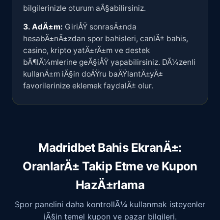
bilgilerinizle oturum aÃ§abilirsiniz.
3. AdÄ±m:
GiriÅŸ sonrasÄ±nda
hesabÄ±nÄ±zdan spor bahisleri, canlÄ± bahis,
casino, kripto yatÄ±rÄ±m ve destek
bÃ¶lÃ¼mlerine geÃ§iÅŸ yapabilirsiniz. DÃ¼zenli
kullanÄ±m iÃ§in doÄŸru baÄŸlantÄ±yÄ±
favorilerinize eklemek faydalÄ± olur.
Madridbet Bahis EkranÄ±:
OranlarÄ± Takip Etme ve Kupon
HazÄ±rlama
Spor panelini daha kontrollÃ¼ kullanmak isteyenler
iÃ§in temel kupon ve pazar bilgileri.