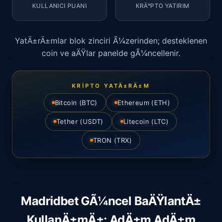
KULLANICI PUANI
KRÄ°PTO YATIRIM
YatÄ±rÄ±mlar blok zinciri Ã¼zerinden; desteklenen
coin ve aÄŸlar panelde gÃ¼ncellenir.
KRIPTO YATÄ±RÄ±M
Bitcoin (BTC)
Ethereum (ETH)
Tether (USDT)
Litecoin (LTC)
TRON (TRX)
Madridbet GÃ¼ncel BaÄŸlantÄ±
KullanÄ±mÄ±: AdÄ±m AdÄ±m