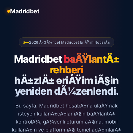
Madridbet
â—
2026 Â· GÃ¼ncel Madridbet EriÅŸim NotlarÄ±
Madridbet
baÄŸlantÄ±
rehberi
hÄ±zlÄ± eriÅŸim iÃ§in
yeniden dÃ¼zenlendi.
Bu sayfa, Madridbet hesabÄ±na ulaÅŸmak
isteyen kullanÄ±cÄ±lar iÃ§in baÄŸlantÄ±
kontrolÃ¼, gÃ¼venli oturum aÃ§ma, mobil
kullanÄ±m ve platform iÃ§i temel adÄ±mlarÄ±