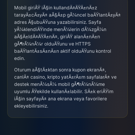
Mobil giriÅŸ iÃ§in kullandÄ±ÄŸÄ±nÄ±z
tarayÄ±cÄ±yÄ± aÃ§Ä±p gÃ¼ncel baÄŸlantÄ±yÄ±
adres Ã§ubuÄŸuna yazabilirsiniz. Sayfa
yÃ¼klendiÄŸinde menÃ¼lerin dÃ¼zgÃ¼n
aÃ§Ä±ldÄ±ÄŸÄ±nÄ±, giriÅŸ alanÄ±nÄ±n
gÃ¶rÃ¼nÃ¼r olduÄŸunu ve HTTPS
baÄŸlantÄ±sÄ±nÄ±n aktif olduÄŸunu kontrol
edin.
Oturum aÃ§tÄ±ktan sonra kupon ekranÄ±,
canlÄ± casino, kripto yatÄ±rÄ±m sayfalarÄ± ve
destek menÃ¼sÃ¼ mobil gÃ¶rÃ¼nÃ¼me
uyumlu ÅŸekilde kullanÄ±labilir. SÄ±k eriÅŸim
iÃ§in sayfayÄ± ana ekrana veya favorilere
ekleyebilirsiniz.