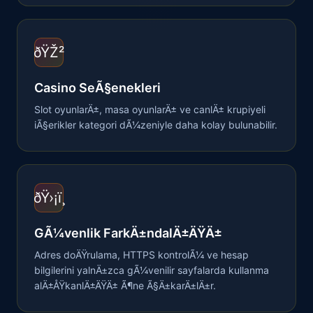
ðŸŽ²
Casino SeÃ§enekleri
Slot oyunlarÄ±, masa oyunlarÄ± ve canlÄ± krupiyeli
iÃ§erikler kategori dÃ¼zeniyle daha kolay bulunabilir.
ðŸ›¡ï¸
GÃ¼venlik FarkÄ±ndalÄ±ÄŸÄ±
Adres doÄŸrulama, HTTPS kontrolÃ¼ ve hesap
bilgilerini yalnÄ±zca gÃ¼venilir sayfalarda kullanma
alÄ±ÅŸkanlÄ±ÄŸÄ± Ã¶ne Ã§Ä±karÄ±lÄ±r.