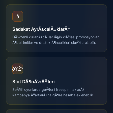
â­
Sadakat AyrÄ±calÄ±klarÄ±
DÃ¼zenli kullanÄ±cÄ±lar iÃ§in kiÅŸisel promosyonlar,
Ã¶zel limitler ve destek Ã¶ncelikleri oluÅŸturulabilir.
ðŸŽ°
Slot DÃ¶nÃ¼ÅŸleri
SeÃ§ili oyunlarda geÃ§erli freespin haklarÄ±
kampanya ÅŸartlarÄ±na gÃ¶re hesaba eklenebilir.