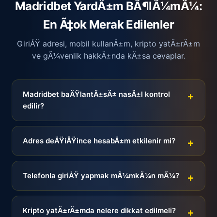
Madridbet YardÄ±m BÃ¶lÃ¼mÃ¼:
En Ã‡ok Merak Edilenler
GiriÅŸ adresi, mobil kullanÄ±m, kripto yatÄ±rÄ±m
ve gÃ¼venlik hakkÄ±nda kÄ±sa cevaplar.
Madridbet baÄŸlantÄ±sÄ± nasÄ±l kontrol
edilir?
Adres deÄŸiÅŸince hesabÄ±m etkilenir mi?
Telefonla giriÅŸ yapmak mÃ¼mkÃ¼n mÃ¼?
Kripto yatÄ±rÄ±mda nelere dikkat edilmeli?