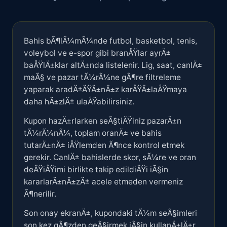
Bahis bÃ¶lÃ¼mÃ¼nde futbol, basketbol, tenis,
voleybol ve e-spor gibi branÅŸlar ayrÄ±
baÅŸlÄ±klar altÄ±nda listelenir. Lig, saat, canlÄ±
maÃ§ ve pazar tÃ¼rÃ¼ne gÃ¶re filtreleme
yaparak aradÄ±ÄŸÄ±nÄ±z karÅŸÄ±laÅŸmaya
daha hÄ±zlÄ± ulaÅŸabilirsiniz.
Kupon hazÄ±rlarken seÃ§tiÄŸiniz pazarÄ±n
tÃ¼rÃ¼nÃ¼, toplam oranÄ± ve bahis
tutarÄ±nÄ± iÅŸlemden Ã¶nce kontrol etmek
gerekir. CanlÄ± bahislerde skor, sÃ¼re ve oran
deÄŸiÅŸimi birlikte takip edildiÄŸi iÃ§in
kararlarÄ±nÄ±zÄ± acele etmeden vermeniz
Ã¶nerilir.
Son onay ekranÄ±, kupondaki tÃ¼m seÃ§imleri
son kez gÃ¶zden geÃ§irmek iÃ§in kullanÄ±lÄ±r.