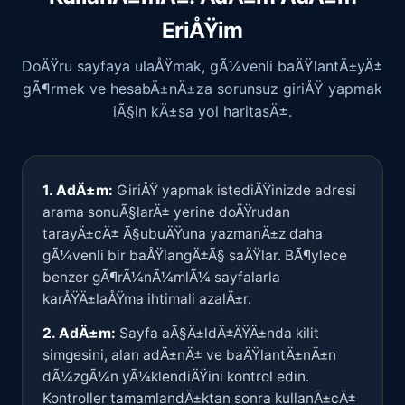
EriÅŸim
DoÄŸru sayfaya ulaÅŸmak, gÃ¼venli baÄŸlantÄ±yÄ±
gÃ¶rmek ve hesabÄ±nÄ±za sorunsuz giriÅŸ yapmak
iÃ§in kÄ±sa yol haritasÄ±.
1. AdÄ±m:
GiriÅŸ yapmak istediÄŸinizde adresi
arama sonuÃ§larÄ± yerine doÄŸrudan
tarayÄ±cÄ± Ã§ubuÄŸuna yazmanÄ±z daha
gÃ¼venli bir baÅŸlangÄ±Ã§ saÄŸlar. BÃ¶ylece
benzer gÃ¶rÃ¼nÃ¼mlÃ¼ sayfalarla
karÅŸÄ±laÅŸma ihtimali azalÄ±r.
2. AdÄ±m:
Sayfa aÃ§Ä±ldÄ±ÄŸÄ±nda kilit
simgesini, alan adÄ±nÄ± ve baÄŸlantÄ±nÄ±n
dÃ¼zgÃ¼n yÃ¼klendiÄŸini kontrol edin.
Kontroller tamamlandÄ±ktan sonra kullanÄ±cÄ±