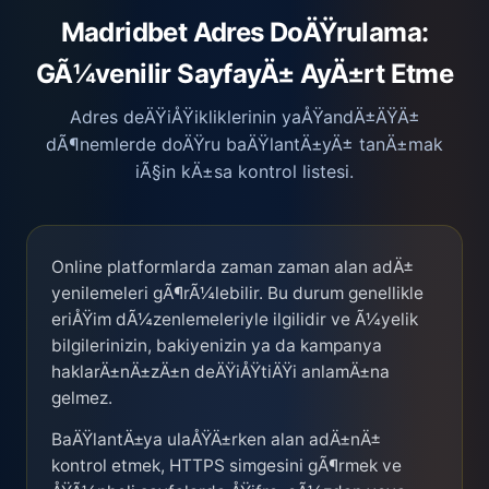
Madridbet Adres DoÄŸrulama:
GÃ¼venilir SayfayÄ± AyÄ±rt Etme
Adres deÄŸiÅŸikliklerinin yaÅŸandÄ±ÄŸÄ±
dÃ¶nemlerde doÄŸru baÄŸlantÄ±yÄ± tanÄ±mak
iÃ§in kÄ±sa kontrol listesi.
Online platformlarda zaman zaman alan adÄ±
yenilemeleri gÃ¶rÃ¼lebilir. Bu durum genellikle
eriÅŸim dÃ¼zenlemeleriyle ilgilidir ve Ã¼yelik
bilgilerinizin, bakiyenizin ya da kampanya
haklarÄ±nÄ±zÄ±n deÄŸiÅŸtiÄŸi anlamÄ±na
gelmez.
BaÄŸlantÄ±ya ulaÅŸÄ±rken alan adÄ±nÄ±
kontrol etmek, HTTPS simgesini gÃ¶rmek ve