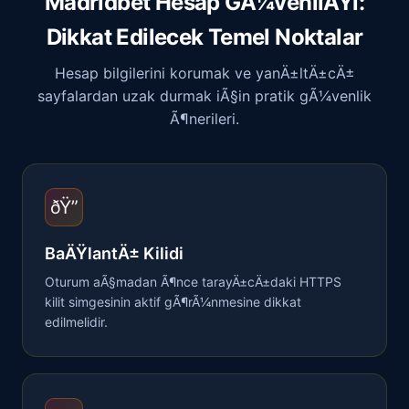
Madridbet Hesap GÃ¼venliÄŸi:
Dikkat Edilecek Temel Noktalar
Hesap bilgilerini korumak ve yanÄ±ltÄ±cÄ±
sayfalardan uzak durmak iÃ§in pratik gÃ¼venlik
Ã¶nerileri.
ðŸ”
BaÄŸlantÄ± Kilidi
Oturum aÃ§madan Ã¶nce tarayÄ±cÄ±daki HTTPS
kilit simgesinin aktif gÃ¶rÃ¼nmesine dikkat
edilmelidir.