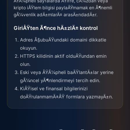
ÅŸÃ¼pheli sayfalarda ÅŸifre, cÃ¼zdan veya
kripto iÅŸlem bilgisi paylaÅŸmamak en Ã¶nemli
gÃ¼venlik adÄ±mlarÄ± arasÄ±ndadÄ±r.
GiriÅŸten Ã¶nce hÄ±zlÄ± kontrol
Adres Ã§ubuÄŸundaki domaini dikkatle
okuyun.
HTTPS kilidinin aktif olduÄŸundan emin
olun.
Eski veya ÅŸÃ¼pheli baÄŸlantÄ±lar yerine
gÃ¼ncel yÃ¶nlendirmeyi tercih edin.
KiÅŸisel ve finansal bilgilerinizi
doÄŸrulanmamÄ±ÅŸ formlara yazmayÄ±n.