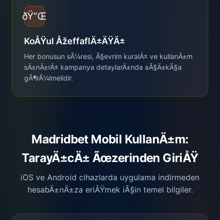
ðŸ“Œ
KoÅŸul ÅžeffaflÄ±ÄŸÄ±
Her bonusun sÃ¼resi, Ã§evrim kuralÄ± ve kullanÄ±m
sÄ±nÄ±rÄ± kampanya detaylarÄ±nda aÃ§Ä±kÃ§a
gÃ¶rÃ¼lmelidir.
Madridbet Mobil KullanÄ±m:
TarayÄ±cÄ± Ãœzerinden GiriÅŸ
iOS ve Android cihazlarda uygulama indirmeden
hesabÄ±nÄ±za eriÅŸmek iÃ§in temel bilgiler.