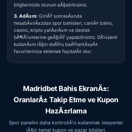
bilgilerinizle oturum aÃ§abilirsiniz.
3. AdÄ±m:
GiriÅŸ sonrasÄ±nda
hesabÄ±nÄ±zdan spor bahisleri, canlÄ± bahis,
casino, kripto yatÄ±rÄ±m ve destek
bÃ¶lÃ¼mlerine geÃ§iÅŸ yapabilirsiniz. DÃ¼zenli
kullanÄ±m iÃ§in doÄŸru baÄŸlantÄ±yÄ±
favorilerinize eklemek faydalÄ± olur.
Madridbet Bahis EkranÄ±:
OranlarÄ± Takip Etme ve Kupon
HazÄ±rlama
Spor panelini daha kontrollÃ¼ kullanmak isteyenler
iÃ§in temel kupon ve pazar bilgileri.