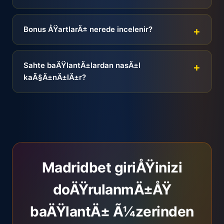
Bonus ÅŸartlarÄ± nerede incelenir?
Sahte baÄŸlantÄ±lardan nasÄ±l
kaÃ§Ä±nÄ±lÄ±r?
Madridbet giriÅŸinizi
doÄŸrulanmÄ±ÅŸ
baÄŸlantÄ± Ã¼zerinden