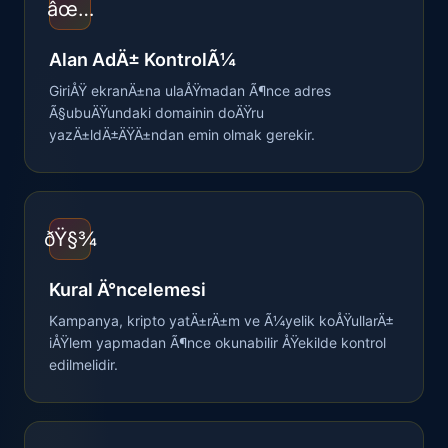
âœ…
Alan AdÄ± KontrolÃ¼
GiriÅŸ ekranÄ±na ulaÅŸmadan Ã¶nce adres
Ã§ubuÄŸundaki domainin doÄŸru
yazÄ±ldÄ±ÄŸÄ±ndan emin olmak gerekir.
ðŸ§¾
Kural Ä°ncelemesi
Kampanya, kripto yatÄ±rÄ±m ve Ã¼yelik koÅŸullarÄ±
iÅŸlem yapmadan Ã¶nce okunabilir ÅŸekilde kontrol
edilmelidir.