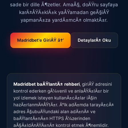
sade bir dille Ã¶zetler. AmaÃ§, doÄŸru sayfaya
karÄ±ÅŸÄ±klÄ±k yaÅŸamadan geÃ§iÅŸ
yapmanÄ±za yardÄ±mcÄ± olmaktÄ±r.
Madridbet'e GiriÅŸ â†’
DetaylarÄ± Oku
Madridbet baÄŸlantÄ± rehberi
, giriÅŸ adresini
kontrol ederken gÃ¼venli ve anlaÅŸÄ±lÄ±r bir
yol izlemek isteyen kullanÄ±cÄ±lar iÃ§in
hazÄ±rlanmÄ±ÅŸtÄ±r. Ä°lk adÄ±mda tarayÄ±cÄ±
adres Ã§ubuÄŸundaki alan adÄ±nÄ± ve
baÄŸlantÄ±nÄ±n HTTPS Ã¼zerinden
aÃ§Ä±ldÄ±ÄŸÄ±nÄ± kontrol etmek Ã¶nemlidir.