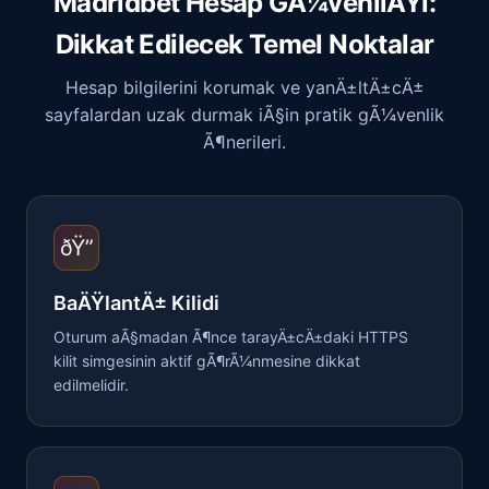
Madridbet Hesap GÃ¼venliÄŸi:
Dikkat Edilecek Temel Noktalar
Hesap bilgilerini korumak ve yanÄ±ltÄ±cÄ±
sayfalardan uzak durmak iÃ§in pratik gÃ¼venlik
Ã¶nerileri.
ðŸ”
BaÄŸlantÄ± Kilidi
Oturum aÃ§madan Ã¶nce tarayÄ±cÄ±daki HTTPS
kilit simgesinin aktif gÃ¶rÃ¼nmesine dikkat
edilmelidir.