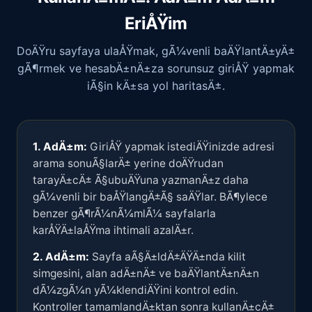
EriÅŸim
DoÄŸru sayfaya ulaÅŸmak, gÃ¼venli baÄŸlantÄ±yÄ±
gÃ¶rmek ve hesabÄ±nÄ±za sorunsuz giriÅŸ yapmak
iÃ§in kÄ±sa yol haritasÄ±.
1. AdÄ±m:
GiriÅŸ yapmak istediÄŸinizde adresi
arama sonuÃ§larÄ± yerine doÄŸrudan
tarayÄ±cÄ± Ã§ubuÄŸuna yazmanÄ±z daha
gÃ¼venli bir baÅŸlangÄ±Ã§ saÄŸlar. BÃ¶ylece
benzer gÃ¶rÃ¼nÃ¼mlÃ¼ sayfalarla
karÅŸÄ±laÅŸma ihtimali azalÄ±r.
2. AdÄ±m:
Sayfa aÃ§Ä±ldÄ±ÄŸÄ±nda kilit
simgesini, alan adÄ±nÄ± ve baÄŸlantÄ±nÄ±n
dÃ¼zgÃ¼n yÃ¼klendiÄŸini kontrol edin.
Kontroller tamamlandÄ±ktan sonra kullanÄ±cÄ±