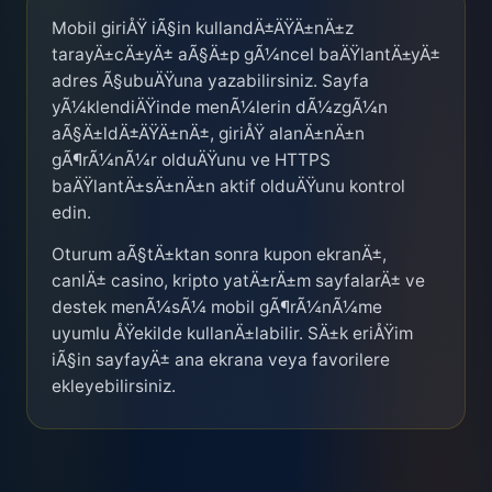
Mobil giriÅŸ iÃ§in kullandÄ±ÄŸÄ±nÄ±z
tarayÄ±cÄ±yÄ± aÃ§Ä±p gÃ¼ncel baÄŸlantÄ±yÄ±
adres Ã§ubuÄŸuna yazabilirsiniz. Sayfa
yÃ¼klendiÄŸinde menÃ¼lerin dÃ¼zgÃ¼n
aÃ§Ä±ldÄ±ÄŸÄ±nÄ±, giriÅŸ alanÄ±nÄ±n
gÃ¶rÃ¼nÃ¼r olduÄŸunu ve HTTPS
baÄŸlantÄ±sÄ±nÄ±n aktif olduÄŸunu kontrol
edin.
Oturum aÃ§tÄ±ktan sonra kupon ekranÄ±,
canlÄ± casino, kripto yatÄ±rÄ±m sayfalarÄ± ve
destek menÃ¼sÃ¼ mobil gÃ¶rÃ¼nÃ¼me
uyumlu ÅŸekilde kullanÄ±labilir. SÄ±k eriÅŸim
iÃ§in sayfayÄ± ana ekrana veya favorilere
ekleyebilirsiniz.