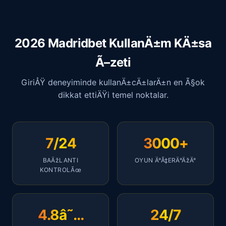
2026 Madridbet KullanÄ±m KÄ±sa
Ã–zeti
GiriÅŸ deneyiminde kullanÄ±cÄ±larÄ±n en Ã§ok
dikkat ettiÄŸi temel noktalar.
7/24
3000+
BAÄžLANTI
OYUN Ä°Ã‡ERÄ°ÄžÄ°
KONTROLÃœ
4.8â˜…
24/7