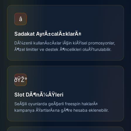
â­
Sadakat AyrÄ±calÄ±klarÄ±
DÃ¼zenli kullanÄ±cÄ±lar iÃ§in kiÅŸisel promosyonlar,
Ã¶zel limitler ve destek Ã¶ncelikleri oluÅŸturulabilir.
ðŸŽ°
Slot DÃ¶nÃ¼ÅŸleri
SeÃ§ili oyunlarda geÃ§erli freespin haklarÄ±
kampanya ÅŸartlarÄ±na gÃ¶re hesaba eklenebilir.