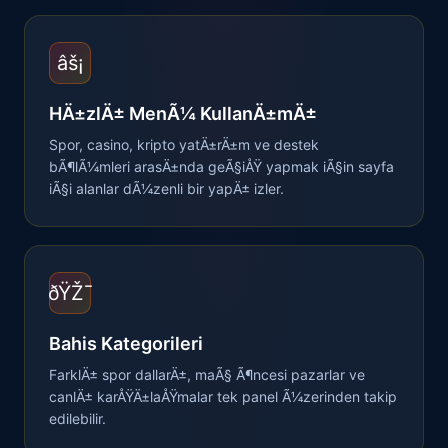
âš¡
HÄ±zlÄ± MenÃ¼ KullanÄ±mÄ±
Spor, casino, kripto yatÄ±rÄ±m ve destek
bÃ¶lÃ¼mleri arasÄ±nda geÃ§iÅŸ yapmak iÃ§in sayfa
iÃ§i alanlar dÃ¼zenli bir yapÄ± izler.
ðŸŽ¯
Bahis Kategorileri
FarklÄ± spor dallarÄ±, maÃ§ Ã¶ncesi pazarlar ve
canlÄ± karÅŸÄ±laÅŸmalar tek panel Ã¼zerinden takip
edilebilir.