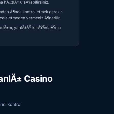
hÄ±zlÄ± ulaÅŸabilirsiniz.
den Ã¶nce kontrol etmek gerekir.
acele etmeden vermeniz Ã¶nerilir.
u adÄ±m, yanlÄ±ÅŸ karÅŸÄ±laÅŸma
anlÄ± Casino
rini kontrol