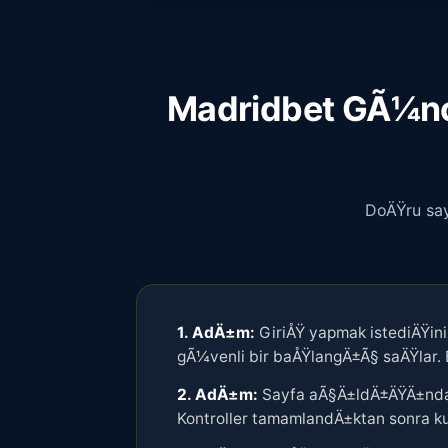
Madridbet GÃ¼n
DoÄŸru sa
1. AdÄ±m:
GiriÅŸ yapmak istediÄŸi
gÃ¼venli bir baÅŸlangÄ±Ã§ saÄŸlar.
2. AdÄ±m:
Sayfa aÃ§Ä±ldÄ±ÄŸÄ±nda k
Kontroller tamamlandÄ±ktan sonra kul