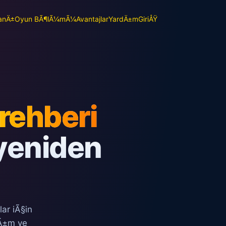
lanÄ±
Oyun BÃ¶lÃ¼mÃ¼
Avantajlar
YardÄ±m
GiriÅŸ
rehberi
yeniden
ar iÃ§in
nÄ±m ve