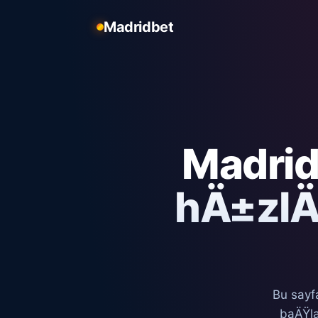
Madridbet
Madri
hÄ±zlÄ
Bu sayf
baÄŸla