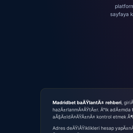
platfor
sayfaya 
Madridbet baÄŸlantÄ± rehberi
, gir
hazÄ±rlanmÄ±ÅŸtÄ±r. Ä°lk adÄ±mda
aÃ§Ä±ldÄ±ÄŸÄ±nÄ± kontrol etmek Ã¶n
Adres deÄŸiÅŸiklikleri hesap yapÄ±