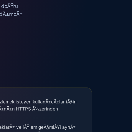
, doÄŸru
ardÄ±mcÄ±
izlemek isteyen kullanÄ±cÄ±lar iÃ§in
tÄ±nÄ±n HTTPS Ã¼zerinden
aklarÄ± ve iÅŸlem geÃ§miÅŸi aynÄ±