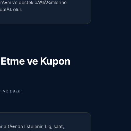
Ä±rÄ±m ve destek bÃ¶lÃ¼mlerine
dalÄ± olur.
 Etme ve Kupon
n ve pazar
ltÄ±nda listelenir. Lig, saat,