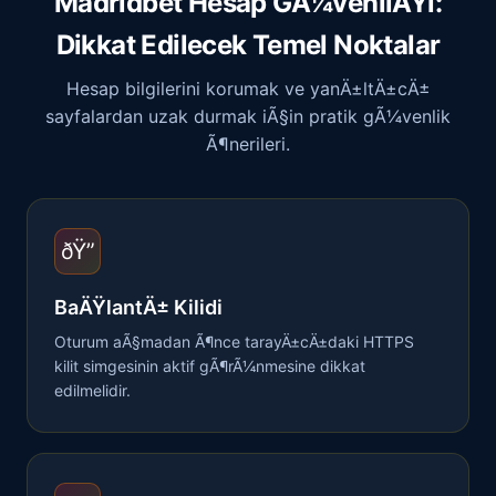
Madridbet Hesap GÃ¼venliÄŸi:
Dikkat Edilecek Temel Noktalar
Hesap bilgilerini korumak ve yanÄ±ltÄ±cÄ±
sayfalardan uzak durmak iÃ§in pratik gÃ¼venlik
Ã¶nerileri.
ðŸ”
BaÄŸlantÄ± Kilidi
Oturum aÃ§madan Ã¶nce tarayÄ±cÄ±daki HTTPS
kilit simgesinin aktif gÃ¶rÃ¼nmesine dikkat
edilmelidir.