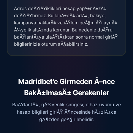
Adres deÄŸiÅŸiklikleri hesap yapÄ±nÄ±zÄ±
deÄŸiÅŸtirmez. KullanÄ±cÄ± adÄ±, bakiye,
kampanya haklarÄ± ve iÅŸlem geÃ§miÅŸi aynÄ±
Ã¼yelik altÄ±nda korunur. Bu nedenle doÄŸru
baÄŸlantÄ±ya ulaÅŸtÄ±ktan sonra normal giriÅŸ
bilgilerinizle oturum aÃ§abilirsiniz.
Madridbet'e Girmeden Ã–nce
BakÄ±lmasÄ± Gerekenler
BaÄŸlantÄ±, gÃ¼venlik simgesi, cihaz uyumu ve
hesap bilgileri giriÅŸ Ã¶ncesinde hÄ±zlÄ±ca
gÃ¶zden geÃ§irilmelidir.