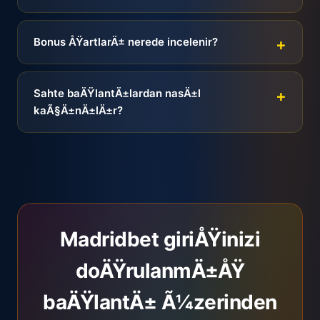
Bonus ÅŸartlarÄ± nerede incelenir?
Sahte baÄŸlantÄ±lardan nasÄ±l
kaÃ§Ä±nÄ±lÄ±r?
Madridbet giriÅŸinizi
doÄŸrulanmÄ±ÅŸ
baÄŸlantÄ± Ã¼zerinden