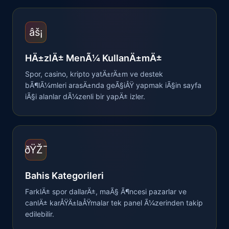
âš¡
HÄ±zlÄ± MenÃ¼ KullanÄ±mÄ±
Spor, casino, kripto yatÄ±rÄ±m ve destek
bÃ¶lÃ¼mleri arasÄ±nda geÃ§iÅŸ yapmak iÃ§in sayfa
iÃ§i alanlar dÃ¼zenli bir yapÄ± izler.
ðŸŽ¯
Bahis Kategorileri
FarklÄ± spor dallarÄ±, maÃ§ Ã¶ncesi pazarlar ve
canlÄ± karÅŸÄ±laÅŸmalar tek panel Ã¼zerinden takip
edilebilir.