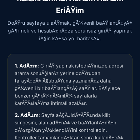
EriÅŸim
DoÄŸru sayfaya ulaÅŸmak, gÃ¼venli baÄŸlantÄ±yÄ±
gÃ¶rmek ve hesabÄ±nÄ±za sorunsuz giriÅŸ yapmak
iÃ§in kÄ±sa yol haritasÄ±.
1. AdÄ±m:
GiriÅŸ yapmak istediÄŸinizde adresi
arama sonuÃ§larÄ± yerine doÄŸrudan
tarayÄ±cÄ± Ã§ubuÄŸuna yazmanÄ±z daha
gÃ¼venli bir baÅŸlangÄ±Ã§ saÄŸlar. BÃ¶ylece
benzer gÃ¶rÃ¼nÃ¼mlÃ¼ sayfalarla
karÅŸÄ±laÅŸma ihtimali azalÄ±r.
2. AdÄ±m:
Sayfa aÃ§Ä±ldÄ±ÄŸÄ±nda kilit
simgesini, alan adÄ±nÄ± ve baÄŸlantÄ±nÄ±n
dÃ¼zgÃ¼n yÃ¼klendiÄŸini kontrol edin.
Kontroller tamamlandÄ±ktan sonra kullanÄ±cÄ±