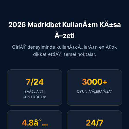
2026 Madridbet KullanÄ±m KÄ±sa
Ã–zeti
GiriÅŸ deneyiminde kullanÄ±cÄ±larÄ±n en Ã§ok
dikkat ettiÄŸi temel noktalar.
7/24
3000+
BAÄžLANTI
OYUN Ä°Ã‡ERÄ°ÄžÄ°
KONTROLÃœ
4.8â˜…
24/7