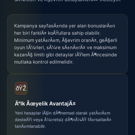
Kampanya sayfasÄ±nda yer alan bonuslarÄ±n
her biri farklÄ± koÅŸullara sahip olabilir.
Minimum yatÄ±rÄ±m, Ã§evrim oranÄ±, geÃ§erli
oyun tÃ¼rleri, sÃ¼re sÄ±nÄ±rÄ± ve maksimum
kazanÃ§ limiti gibi detaylar iÅŸlem Ã¶ncesinde
mutlaka kontrol edilmelidir.
ðŸŽ
Ä°lk Ãœyelik AvantajÄ±
Yeni hesaplar iÃ§in dÃ¶nemsel olarak yatÄ±rÄ±m
desteÄŸi veya Ã¼cretsiz dÃ¶nÃ¼ÅŸ fÄ±rsatlarÄ±
tanÄ±mlanabilir.