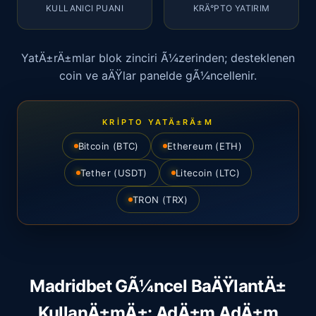
KULLANICI PUANI
KRÄ°PTO YATIRIM
YatÄ±rÄ±mlar blok zinciri Ã¼zerinden; desteklenen
coin ve aÄŸlar panelde gÃ¼ncellenir.
KRIPTO YATÄ±RÄ±M
Bitcoin (BTC)
Ethereum (ETH)
Tether (USDT)
Litecoin (LTC)
TRON (TRX)
Madridbet GÃ¼ncel BaÄŸlantÄ±
KullanÄ±mÄ±: AdÄ±m AdÄ±m