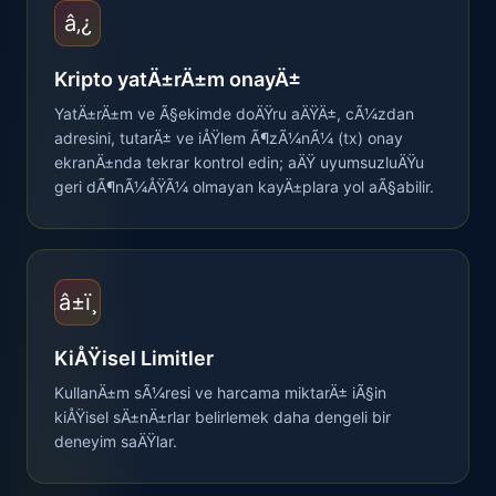
â‚¿
Kripto yatÄ±rÄ±m onayÄ±
YatÄ±rÄ±m ve Ã§ekimde doÄŸru aÄŸÄ±, cÃ¼zdan
adresini, tutarÄ± ve iÅŸlem Ã¶zÃ¼nÃ¼ (tx) onay
ekranÄ±nda tekrar kontrol edin; aÄŸ uyumsuzluÄŸu
geri dÃ¶nÃ¼ÅŸÃ¼ olmayan kayÄ±plara yol aÃ§abilir.
â±ï¸
KiÅŸisel Limitler
KullanÄ±m sÃ¼resi ve harcama miktarÄ± iÃ§in
kiÅŸisel sÄ±nÄ±rlar belirlemek daha dengeli bir
deneyim saÄŸlar.