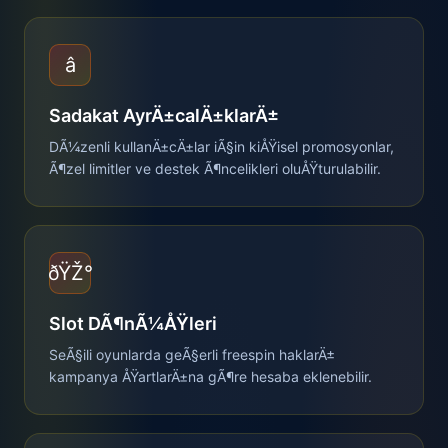
â­
Sadakat AyrÄ±calÄ±klarÄ±
DÃ¼zenli kullanÄ±cÄ±lar iÃ§in kiÅŸisel promosyonlar,
Ã¶zel limitler ve destek Ã¶ncelikleri oluÅŸturulabilir.
ðŸŽ°
Slot DÃ¶nÃ¼ÅŸleri
SeÃ§ili oyunlarda geÃ§erli freespin haklarÄ±
kampanya ÅŸartlarÄ±na gÃ¶re hesaba eklenebilir.