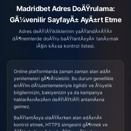
Madridbet Adres DoÄŸrulama:
GÃ¼venilir SayfayÄ± AyÄ±rt Etme
Adres deÄŸiÅŸikliklerinin yaÅŸandÄ±ÄŸÄ±
dÃ¶nemlerde doÄŸru baÄŸlantÄ±yÄ± tanÄ±mak
iÃ§in kÄ±sa kontrol listesi.
Online platformlarda zaman zaman alan adÄ±
yenilemeleri gÃ¶rÃ¼lebilir. Bu durum genellikle
eriÅŸim dÃ¼zenlemeleriyle ilgilidir ve Ã¼yelik
bilgilerinizin, bakiyenizin ya da kampanya
haklarÄ±nÄ±zÄ±n deÄŸiÅŸtiÄŸi anlamÄ±na
gelmez.
BaÄŸlantÄ±ya ulaÅŸÄ±rken alan adÄ±nÄ±
kontrol etmek, HTTPS simgesini gÃ¶rmek ve