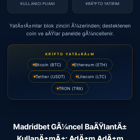
KULLANICI PUANI
KRÄ°PTO YATIRIM
YatÄ±rÄ±mlar blok zinciri Ã¼zerinden; desteklenen
coin ve aÄŸlar panelde gÃ¼ncellenir.
KRIPTO YATÄ±RÄ±M
Bitcoin (BTC)
Ethereum (ETH)
Tether (USDT)
Litecoin (LTC)
TRON (TRX)
Madridbet GÃ¼ncel BaÄŸlantÄ±
KullanÄ±mÄ±: AdÄ±m AdÄ±m