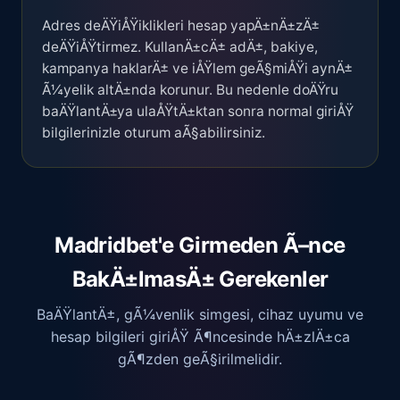
Adres deÄŸiÅŸiklikleri hesap yapÄ±nÄ±zÄ±
deÄŸiÅŸtirmez. KullanÄ±cÄ± adÄ±, bakiye,
kampanya haklarÄ± ve iÅŸlem geÃ§miÅŸi aynÄ±
Ã¼yelik altÄ±nda korunur. Bu nedenle doÄŸru
baÄŸlantÄ±ya ulaÅŸtÄ±ktan sonra normal giriÅŸ
bilgilerinizle oturum aÃ§abilirsiniz.
Madridbet'e Girmeden Ã–nce
BakÄ±lmasÄ± Gerekenler
BaÄŸlantÄ±, gÃ¼venlik simgesi, cihaz uyumu ve
hesap bilgileri giriÅŸ Ã¶ncesinde hÄ±zlÄ±ca
gÃ¶zden geÃ§irilmelidir.