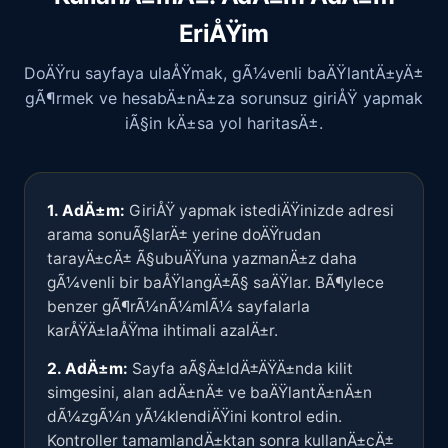
EriÅŸim
DoÄŸru sayfaya ulaÅŸmak, gÃ¼venli baÄŸlantÄ±yÄ±
gÃ¶rmek ve hesabÄ±nÄ±za sorunsuz giriÅŸ yapmak
iÃ§in kÄ±sa yol haritasÄ±.
1. AdÄ±m:
GiriÅŸ yapmak istediÄŸinizde adresi
arama sonuÃ§larÄ± yerine doÄŸrudan
tarayÄ±cÄ± Ã§ubuÄŸuna yazmanÄ±z daha
gÃ¼venli bir baÅŸlangÄ±Ã§ saÄŸlar. BÃ¶ylece
benzer gÃ¶rÃ¼nÃ¼mlÃ¼ sayfalarla
karÅŸÄ±laÅŸma ihtimali azalÄ±r.
2. AdÄ±m:
Sayfa aÃ§Ä±ldÄ±ÄŸÄ±nda kilit
simgesini, alan adÄ±nÄ± ve baÄŸlantÄ±nÄ±n
dÃ¼zgÃ¼n yÃ¼klendiÄŸini kontrol edin.
Kontroller tamamlandÄ±ktan sonra kullanÄ±cÄ±