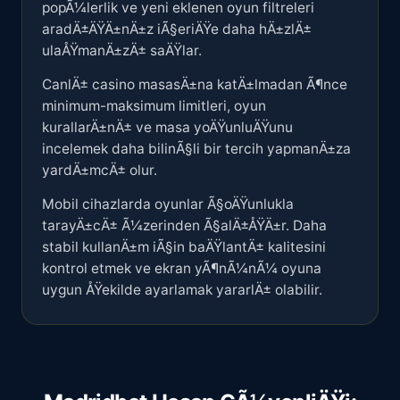
popÃ¼lerlik ve yeni eklenen oyun filtreleri
aradÄ±ÄŸÄ±nÄ±z iÃ§eriÄŸe daha hÄ±zlÄ±
ulaÅŸmanÄ±zÄ± saÄŸlar.
CanlÄ± casino masasÄ±na katÄ±lmadan Ã¶nce
minimum-maksimum limitleri, oyun
kurallarÄ±nÄ± ve masa yoÄŸunluÄŸunu
incelemek daha bilinÃ§li bir tercih yapmanÄ±za
yardÄ±mcÄ± olur.
Mobil cihazlarda oyunlar Ã§oÄŸunlukla
tarayÄ±cÄ± Ã¼zerinden Ã§alÄ±ÅŸÄ±r. Daha
stabil kullanÄ±m iÃ§in baÄŸlantÄ± kalitesini
kontrol etmek ve ekran yÃ¶nÃ¼nÃ¼ oyuna
uygun ÅŸekilde ayarlamak yararlÄ± olabilir.