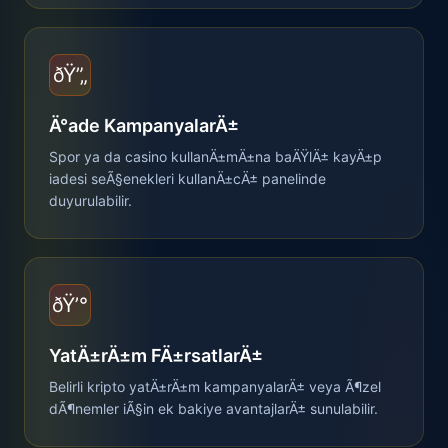
ðŸ”„
Ä°ade KampanyalarÄ±
Spor ya da casino kullanÄ±mÄ±na baÄŸlÄ± kayÄ±p
iadesi seÃ§enekleri kullanÄ±cÄ± panelinde
duyurulabilir.
ðŸ’°
YatÄ±rÄ±m FÄ±rsatlarÄ±
Belirli kripto yatÄ±rÄ±m kampanyalarÄ± veya Ã¶zel
dÃ¶nemler iÃ§in ek bakiye avantajlarÄ± sunulabilir.