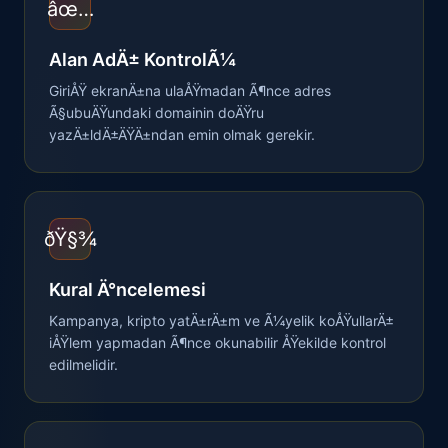
âœ…
Alan AdÄ± KontrolÃ¼
GiriÅŸ ekranÄ±na ulaÅŸmadan Ã¶nce adres
Ã§ubuÄŸundaki domainin doÄŸru
yazÄ±ldÄ±ÄŸÄ±ndan emin olmak gerekir.
ðŸ§¾
Kural Ä°ncelemesi
Kampanya, kripto yatÄ±rÄ±m ve Ã¼yelik koÅŸullarÄ±
iÅŸlem yapmadan Ã¶nce okunabilir ÅŸekilde kontrol
edilmelidir.