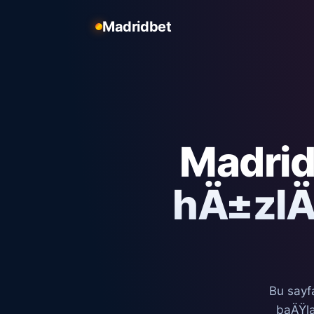
Madridbet
Madri
hÄ±zlÄ
Bu sayf
baÄŸla