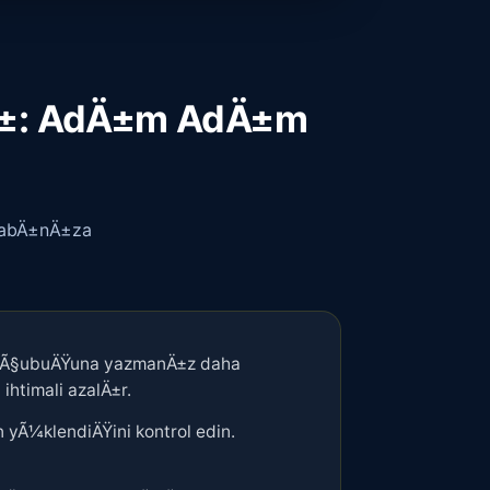
Ä±: AdÄ±m AdÄ±m
sabÄ±nÄ±za
Ä± Ã§ubuÄŸuna yazmanÄ±z daha
htimali azalÄ±r.
yÃ¼klendiÄŸini kontrol edin.