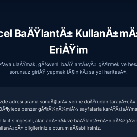
cel BaÄŸlantÄ± KullanÄ±m
EriÅŸim
yfaya ulaÅŸmak, gÃ¼venli baÄŸlantÄ±yÄ± gÃ¶rmek ve he
sorunsuz giriÅŸ yapmak iÃ§in kÄ±sa yol haritasÄ±.
nizde adresi arama sonuÃ§larÄ± yerine doÄŸrudan tarayÄ±c
 BÃ¶ylece benzer gÃ¶rÃ¼nÃ¼mlÃ¼ sayfalarla karÅŸÄ±laÅŸma i
ilit simgesini, alan adÄ±nÄ± ve baÄŸlantÄ±nÄ±n dÃ¼zgÃ¼n 
lanÄ±cÄ± bilgilerinizle oturum aÃ§abilirsiniz.