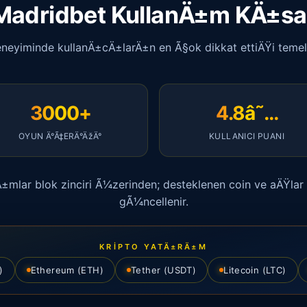
Madridbet KullanÄ±m KÄ±sa 
eneyiminde kullanÄ±cÄ±larÄ±n en Ã§ok dikkat ettiÄŸi temel 
3000+
4.8â˜…
OYUN Ä°Ã‡ERÄ°ÄžÄ°
KULLANICI PUANI
±mlar blok zinciri Ã¼zerinden; desteklenen coin ve aÄŸlar
gÃ¼ncellenir.
KRIPTO YATÄ±RÄ±M
)
Ethereum (ETH)
Tether (USDT)
Litecoin (LTC)