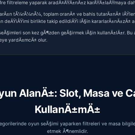
e filtreleme yaparak aradÄ±ÄŸÄ±nÄ±z karÅŸÄ±laÅŸmaya daha 
zarÄ±n tÃ¼rÃ¼nÃ¼, toplam oranÄ± ve bahis tutarÄ±nÄ± iÅŸlem
n deÄŸiÅŸimi birlikte takip edildiÄŸi iÃ§in kararlarÄ±nÄ±zÄ± 
eÃ§imleri son kez gÃ¶zden geÃ§irmek iÃ§in kullanÄ±lÄ±r. B
meye yardÄ±mcÄ± olur.
yun AlanÄ±: Slot, Masa ve C
KullanÄ±mÄ±
gorilerinde oyun seÃ§imi yaparken filtreleri ve masa bilgile
etmek Ã¶nemlidir.