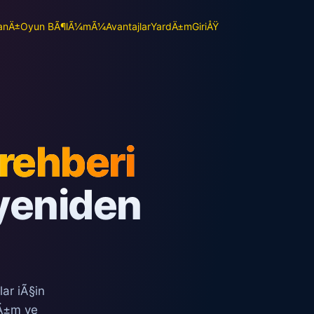
lanÄ±
Oyun BÃ¶lÃ¼mÃ¼
Avantajlar
YardÄ±m
GiriÅŸ
rehberi
yeniden
ar iÃ§in
nÄ±m ve