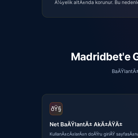
Ã¼yelik altÄ±nda korunur. Bu nedenle
Madridbet'e 
BaÄŸlantÄ±
ðŸ§­
Net BaÄŸlantÄ± AkÄ±ÅŸÄ±
KullanÄ±cÄ±larÄ±n doÄŸru giriÅŸ sayfasÄ±n