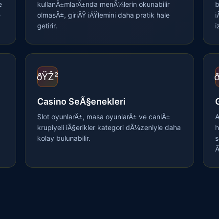
e
kullanÄ±mlarÄ±nda menÃ¼lerin okunabilir
b
e
olmasÄ±, giriÅŸ iÅŸlemini daha pratik hale
i
getirir.
i
ðŸŽ²
ð
Casino SeÃ§enekleri
Slot oyunlarÄ±, masa oyunlarÄ± ve canlÄ±
A
krupiyeli iÃ§erikler kategori dÃ¼zeniyle daha
h
kolay bulunabilir.
s
Ã