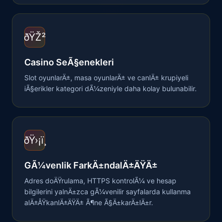
ðŸŽ²
Casino SeÃ§enekleri
Slot oyunlarÄ±, masa oyunlarÄ± ve canlÄ± krupiyeli
iÃ§erikler kategori dÃ¼zeniyle daha kolay bulunabilir.
ðŸ›¡ï¸
GÃ¼venlik FarkÄ±ndalÄ±ÄŸÄ±
Adres doÄŸrulama, HTTPS kontrolÃ¼ ve hesap
bilgilerini yalnÄ±zca gÃ¼venilir sayfalarda kullanma
alÄ±ÅŸkanlÄ±ÄŸÄ± Ã¶ne Ã§Ä±karÄ±lÄ±r.