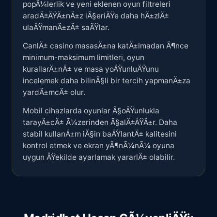
popÃ¼lerlik ve yeni eklenen oyun filtreleri
aradÄ±ÄŸÄ±nÄ±z iÃ§eriÄŸe daha hÄ±zlÄ±
ulaÅŸmanÄ±zÄ± saÄŸlar.
CanlÄ± casino masasÄ±na katÄ±lmadan Ã¶nce
minimum-maksimum limitleri, oyun
kurallarÄ±nÄ± ve masa yoÄŸunluÄŸunu
incelemek daha bilinÃ§li bir tercih yapmanÄ±za
yardÄ±mcÄ± olur.
Mobil cihazlarda oyunlar Ã§oÄŸunlukla
tarayÄ±cÄ± Ã¼zerinden Ã§alÄ±ÅŸÄ±r. Daha
stabil kullanÄ±m iÃ§in baÄŸlantÄ± kalitesini
kontrol etmek ve ekran yÃ¶nÃ¼nÃ¼ oyuna
uygun ÅŸekilde ayarlamak yararlÄ± olabilir.