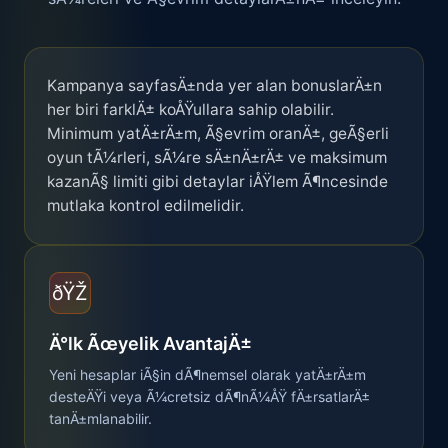
Kampanya sayfasÄ±nda yer alan bonuslarÄ±n
her biri farklÄ± koÅŸullara sahip olabilir.
Minimum yatÄ±rÄ±m, Ã§evrim oranÄ±, geÃ§erli
oyun tÃ¼rleri, sÃ¼re sÄ±nÄ±rÄ± ve maksimum
kazanÃ§ limiti gibi detaylar iÅŸlem Ã¶ncesinde
mutlaka kontrol edilmelidir.
ðŸŽ
Ä°lk Ãœyelik AvantajÄ±
Yeni hesaplar iÃ§in dÃ¶nemsel olarak yatÄ±rÄ±m
desteÄŸi veya Ã¼cretsiz dÃ¶nÃ¼ÅŸ fÄ±rsatlarÄ±
tanÄ±mlanabilir.