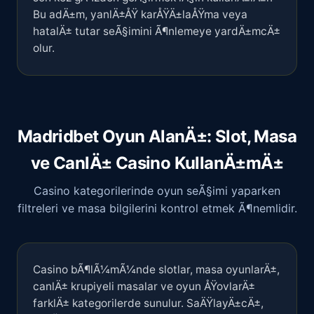
Bu adÄ±m, yanlÄ±ÅŸ karÅŸÄ±laÅŸma veya
hatalÄ± tutar seÃ§imini Ã¶nlemeye yardÄ±mcÄ±
olur.
Madridbet Oyun AlanÄ±: Slot, Masa
ve CanlÄ± Casino KullanÄ±mÄ±
Casino kategorilerinde oyun seÃ§imi yaparken
filtreleri ve masa bilgilerini kontrol etmek Ã¶nemlidir.
Casino bÃ¶lÃ¼mÃ¼nde slotlar, masa oyunlarÄ±,
canlÄ± krupiyeli masalar ve oyun ÅŸovlarÄ±
farklÄ± kategorilerde sunulur. SaÄŸlayÄ±cÄ±,