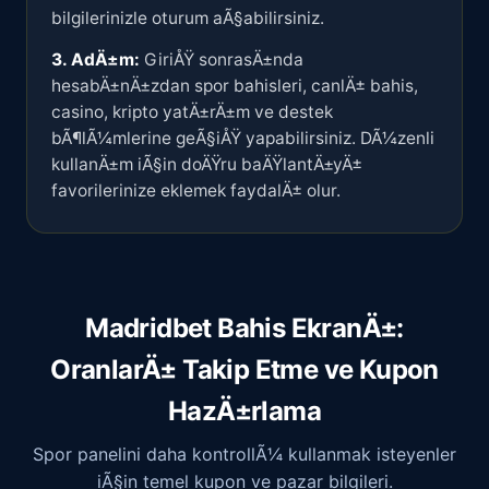
bilgilerinizle oturum aÃ§abilirsiniz.
3. AdÄ±m:
GiriÅŸ sonrasÄ±nda
hesabÄ±nÄ±zdan spor bahisleri, canlÄ± bahis,
casino, kripto yatÄ±rÄ±m ve destek
bÃ¶lÃ¼mlerine geÃ§iÅŸ yapabilirsiniz. DÃ¼zenli
kullanÄ±m iÃ§in doÄŸru baÄŸlantÄ±yÄ±
favorilerinize eklemek faydalÄ± olur.
Madridbet Bahis EkranÄ±:
OranlarÄ± Takip Etme ve Kupon
HazÄ±rlama
Spor panelini daha kontrollÃ¼ kullanmak isteyenler
iÃ§in temel kupon ve pazar bilgileri.