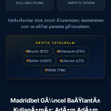
KULLANICI PUANI
KRÄ°PTO YATIRIM
YatÄ±rÄ±mlar blok zinciri Ã¼zerinden; desteklenen
coin ve aÄŸlar panelde gÃ¼ncellenir.
KRIPTO YATÄ±RÄ±M
Bitcoin (BTC)
Ethereum (ETH)
Tether (USDT)
Litecoin (LTC)
TRON (TRX)
Madridbet GÃ¼ncel BaÄŸlantÄ±
KullanÄ±mÄ±: AdÄ±m AdÄ±m