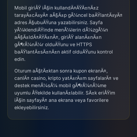
Mobil giriÅŸ iÃ§in kullandÄ±ÄŸÄ±nÄ±z
tarayÄ±cÄ±yÄ± aÃ§Ä±p gÃ¼ncel baÄŸlantÄ±yÄ±
adres Ã§ubuÄŸuna yazabilirsiniz. Sayfa
yÃ¼klendiÄŸinde menÃ¼lerin dÃ¼zgÃ¼n
aÃ§Ä±ldÄ±ÄŸÄ±nÄ±, giriÅŸ alanÄ±nÄ±n
gÃ¶rÃ¼nÃ¼r olduÄŸunu ve HTTPS
baÄŸlantÄ±sÄ±nÄ±n aktif olduÄŸunu kontrol
edin.
Oturum aÃ§tÄ±ktan sonra kupon ekranÄ±,
canlÄ± casino, kripto yatÄ±rÄ±m sayfalarÄ± ve
destek menÃ¼sÃ¼ mobil gÃ¶rÃ¼nÃ¼me
uyumlu ÅŸekilde kullanÄ±labilir. SÄ±k eriÅŸim
iÃ§in sayfayÄ± ana ekrana veya favorilere
ekleyebilirsiniz.