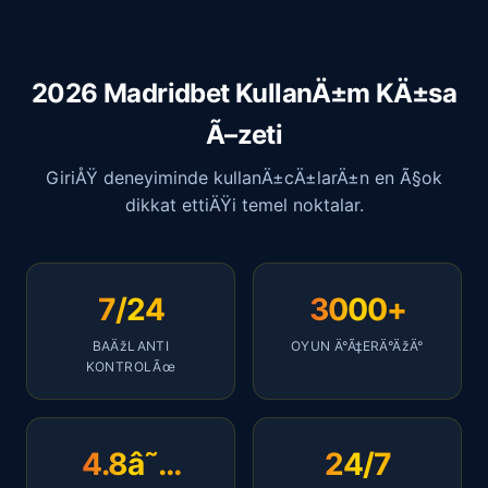
2026 Madridbet KullanÄ±m KÄ±sa
Ã–zeti
GiriÅŸ deneyiminde kullanÄ±cÄ±larÄ±n en Ã§ok
dikkat ettiÄŸi temel noktalar.
7/24
3000+
BAÄžLANTI
OYUN Ä°Ã‡ERÄ°ÄžÄ°
KONTROLÃœ
4.8â˜…
24/7