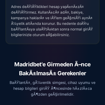
Adres deÄŸiÅŸiklikleri hesap yapÄ±nÄ±zÄ±
deÄŸiÅŸtirmez. KullanÄ±cÄ± adÄ±, bakiye,
kampanya haklarÄ± ve iÅŸlem geÃ§miÅŸi aynÄ±
Ã¼yelik altÄ±nda korunur. Bu nedenle doÄŸru
baÄŸlantÄ±ya ulaÅŸtÄ±ktan sonra normal giriÅŸ
bilgilerinizle oturum aÃ§abilirsiniz.
Madridbet'e Girmeden Ã–nce
BakÄ±lmasÄ± Gerekenler
BaÄŸlantÄ±, gÃ¼venlik simgesi, cihaz uyumu ve
hesap bilgileri giriÅŸ Ã¶ncesinde hÄ±zlÄ±ca
gÃ¶zden geÃ§irilmelidir.