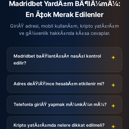
Madridbet YardÄ±m BÃ¶lÃ¼mÃ¼:
En Ã‡ok Merak Edilenler
GiriÅŸ adresi, mobil kullanÄ±m, kripto yatÄ±rÄ±m
ve gÃ¼venlik hakkÄ±nda kÄ±sa cevaplar.
Madridbet baÄŸlantÄ±sÄ± nasÄ±l kontrol
edilir?
Adres deÄŸiÅŸince hesabÄ±m etkilenir mi?
Telefonla giriÅŸ yapmak mÃ¼mkÃ¼n mÃ¼?
Kripto yatÄ±rÄ±mda nelere dikkat edilmeli?