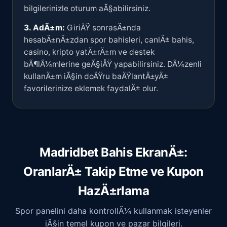
bilgilerinizle oturum aÃ§abilirsiniz.
3. AdÄ±m:
GiriÅŸ sonrasÄ±nda
hesabÄ±nÄ±zdan spor bahisleri, canlÄ± bahis,
casino, kripto yatÄ±rÄ±m ve destek
bÃ¶lÃ¼mlerine geÃ§iÅŸ yapabilirsiniz. DÃ¼zenli
kullanÄ±m iÃ§in doÄŸru baÄŸlantÄ±yÄ±
favorilerinize eklemek faydalÄ± olur.
Madridbet Bahis EkranÄ±:
OranlarÄ± Takip Etme ve Kupon
HazÄ±rlama
Spor panelini daha kontrollÃ¼ kullanmak isteyenler
iÃ§in temel kupon ve pazar bilgileri.