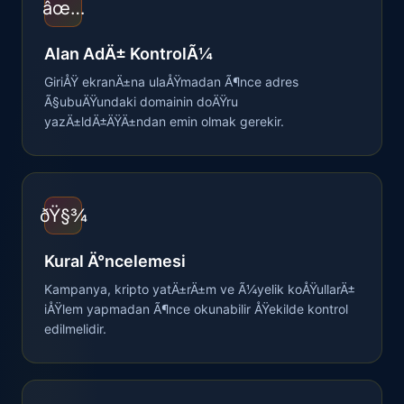
âœ…
Alan AdÄ± KontrolÃ¼
GiriÅŸ ekranÄ±na ulaÅŸmadan Ã¶nce adres
Ã§ubuÄŸundaki domainin doÄŸru
yazÄ±ldÄ±ÄŸÄ±ndan emin olmak gerekir.
ðŸ§¾
Kural Ä°ncelemesi
Kampanya, kripto yatÄ±rÄ±m ve Ã¼yelik koÅŸullarÄ±
iÅŸlem yapmadan Ã¶nce okunabilir ÅŸekilde kontrol
edilmelidir.