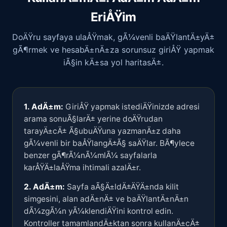
EriÅŸim
DoÄŸru sayfaya ulaÅŸmak, gÃ¼venli baÄŸlantÄ±yÄ±
gÃ¶rmek ve hesabÄ±nÄ±za sorunsuz giriÅŸ yapmak
iÃ§in kÄ±sa yol haritasÄ±.
1. AdÄ±m:
GiriÅŸ yapmak istediÄŸinizde adresi
arama sonuÃ§larÄ± yerine doÄŸrudan
tarayÄ±cÄ± Ã§ubuÄŸuna yazmanÄ±z daha
gÃ¼venli bir baÅŸlangÄ±Ã§ saÄŸlar. BÃ¶ylece
benzer gÃ¶rÃ¼nÃ¼mlÃ¼ sayfalarla
karÅŸÄ±laÅŸma ihtimali azalÄ±r.
2. AdÄ±m:
Sayfa aÃ§Ä±ldÄ±ÄŸÄ±nda kilit
simgesini, alan adÄ±nÄ± ve baÄŸlantÄ±nÄ±n
dÃ¼zgÃ¼n yÃ¼klendiÄŸini kontrol edin.
Kontroller tamamlandÄ±ktan sonra kullanÄ±cÄ±