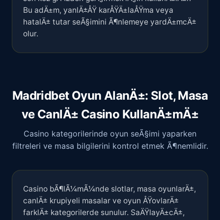
Bu adÄ±m, yanlÄ±ÅŸ karÅŸÄ±laÅŸma veya
hatalÄ± tutar seÃ§imini Ã¶nlemeye yardÄ±mcÄ±
olur.
Madridbet Oyun AlanÄ±: Slot, Masa
ve CanlÄ± Casino KullanÄ±mÄ±
Casino kategorilerinde oyun seÃ§imi yaparken
filtreleri ve masa bilgilerini kontrol etmek Ã¶nemlidir.
Casino bÃ¶lÃ¼mÃ¼nde slotlar, masa oyunlarÄ±,
canlÄ± krupiyeli masalar ve oyun ÅŸovlarÄ±
farklÄ± kategorilerde sunulur. SaÄŸlayÄ±cÄ±,