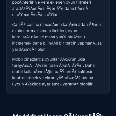
popÃ¼lerlik ve yeni eklenen oyun filtreleri
aradÄ±ÄŸÄ±nÄ±z iÃ§eriÄŸe daha hÄ±zlÄ±
ulaÅŸmanÄ±zÄ± saÄŸlar.
CanlÄ± casino masasÄ±na katÄ±lmadan Ã¶nce
minimum-maksimum limitleri, oyun
kurallarÄ±nÄ± ve masa yoÄŸunluÄŸunu
incelemek daha bilinÃ§li bir tercih yapmanÄ±za
yardÄ±mcÄ± olur.
Mobil cihazlarda oyunlar Ã§oÄŸunlukla
tarayÄ±cÄ± Ã¼zerinden Ã§alÄ±ÅŸÄ±r. Daha
stabil kullanÄ±m iÃ§in baÄŸlantÄ± kalitesini
kontrol etmek ve ekran yÃ¶nÃ¼nÃ¼ oyuna
uygun ÅŸekilde ayarlamak yararlÄ± olabilir.