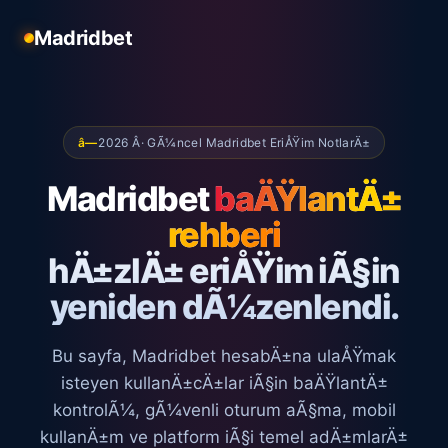
Madridbet
â—
2026 Â· GÃ¼ncel Madridbet EriÅŸim NotlarÄ±
Madridbet
baÄŸlantÄ±
rehberi
hÄ±zlÄ± eriÅŸim iÃ§in
yeniden dÃ¼zenlendi.
Bu sayfa, Madridbet hesabÄ±na ulaÅŸmak
isteyen kullanÄ±cÄ±lar iÃ§in baÄŸlantÄ±
kontrolÃ¼, gÃ¼venli oturum aÃ§ma, mobil
kullanÄ±m ve platform iÃ§i temel adÄ±mlarÄ±