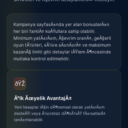
Kampanya sayfasÄ±nda yer alan bonuslarÄ±n
her biri farklÄ± koÅŸullara sahip olabilir.
Minimum yatÄ±rÄ±m, Ã§evrim oranÄ±, geÃ§erli
oyun tÃ¼rleri, sÃ¼re sÄ±nÄ±rÄ± ve maksimum
kazanÃ§ limiti gibi detaylar iÅŸlem Ã¶ncesinde
mutlaka kontrol edilmelidir.
ðŸŽ
Ä°lk Ãœyelik AvantajÄ±
Yeni hesaplar iÃ§in dÃ¶nemsel olarak yatÄ±rÄ±m
desteÄŸi veya Ã¼cretsiz dÃ¶nÃ¼ÅŸ fÄ±rsatlarÄ±
tanÄ±mlanabilir.