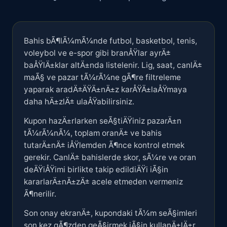
Bahis bÃ¶lÃ¼mÃ¼nde futbol, basketbol, tenis,
voleybol ve e-spor gibi branÅŸlar ayrÄ±
baÅŸlÄ±klar altÄ±nda listelenir. Lig, saat, canlÄ±
maÃ§ ve pazar tÃ¼rÃ¼ne gÃ¶re filtreleme
yaparak aradÄ±ÄŸÄ±nÄ±z karÅŸÄ±laÅŸmaya
daha hÄ±zlÄ± ulaÅŸabilirsiniz.
Kupon hazÄ±rlarken seÃ§tiÄŸiniz pazarÄ±n
tÃ¼rÃ¼nÃ¼, toplam oranÄ± ve bahis
tutarÄ±nÄ± iÅŸlemden Ã¶nce kontrol etmek
gerekir. CanlÄ± bahislerde skor, sÃ¼re ve oran
deÄŸiÅŸimi birlikte takip edildiÄŸi iÃ§in
kararlarÄ±nÄ±zÄ± acele etmeden vermeniz
Ã¶nerilir.
Son onay ekranÄ±, kupondaki tÃ¼m seÃ§imleri
son kez gÃ¶zden geÃ§irmek iÃ§in kullanÄ±lÄ±r.