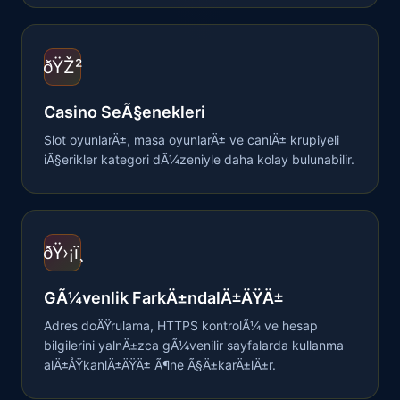
ðŸŽ²
Casino SeÃ§enekleri
Slot oyunlarÄ±, masa oyunlarÄ± ve canlÄ± krupiyeli
iÃ§erikler kategori dÃ¼zeniyle daha kolay bulunabilir.
ðŸ›¡ï¸
GÃ¼venlik FarkÄ±ndalÄ±ÄŸÄ±
Adres doÄŸrulama, HTTPS kontrolÃ¼ ve hesap
bilgilerini yalnÄ±zca gÃ¼venilir sayfalarda kullanma
alÄ±ÅŸkanlÄ±ÄŸÄ± Ã¶ne Ã§Ä±karÄ±lÄ±r.