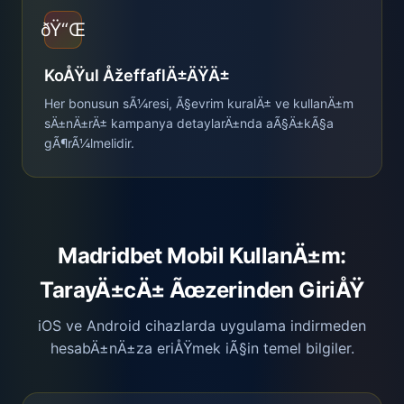
ðŸ“Œ
KoÅŸul ÅžeffaflÄ±ÄŸÄ±
Her bonusun sÃ¼resi, Ã§evrim kuralÄ± ve kullanÄ±m
sÄ±nÄ±rÄ± kampanya detaylarÄ±nda aÃ§Ä±kÃ§a
gÃ¶rÃ¼lmelidir.
Madridbet Mobil KullanÄ±m:
TarayÄ±cÄ± Ãœzerinden GiriÅŸ
iOS ve Android cihazlarda uygulama indirmeden
hesabÄ±nÄ±za eriÅŸmek iÃ§in temel bilgiler.