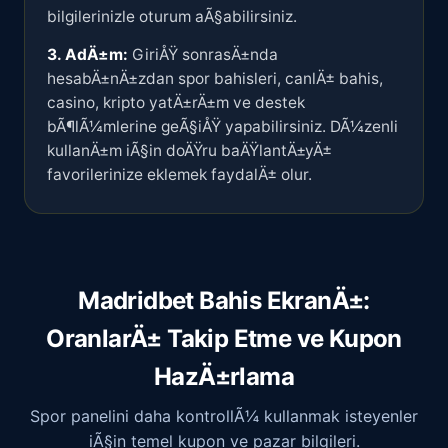
bilgilerinizle oturum aÃ§abilirsiniz.
3. AdÄ±m:
GiriÅŸ sonrasÄ±nda
hesabÄ±nÄ±zdan spor bahisleri, canlÄ± bahis,
casino, kripto yatÄ±rÄ±m ve destek
bÃ¶lÃ¼mlerine geÃ§iÅŸ yapabilirsiniz. DÃ¼zenli
kullanÄ±m iÃ§in doÄŸru baÄŸlantÄ±yÄ±
favorilerinize eklemek faydalÄ± olur.
Madridbet Bahis EkranÄ±:
OranlarÄ± Takip Etme ve Kupon
HazÄ±rlama
Spor panelini daha kontrollÃ¼ kullanmak isteyenler
iÃ§in temel kupon ve pazar bilgileri.