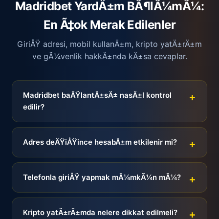
Madridbet YardÄ±m BÃ¶lÃ¼mÃ¼:
En Ã‡ok Merak Edilenler
GiriÅŸ adresi, mobil kullanÄ±m, kripto yatÄ±rÄ±m
ve gÃ¼venlik hakkÄ±nda kÄ±sa cevaplar.
Madridbet baÄŸlantÄ±sÄ± nasÄ±l kontrol
edilir?
Adres deÄŸiÅŸince hesabÄ±m etkilenir mi?
Telefonla giriÅŸ yapmak mÃ¼mkÃ¼n mÃ¼?
Kripto yatÄ±rÄ±mda nelere dikkat edilmeli?