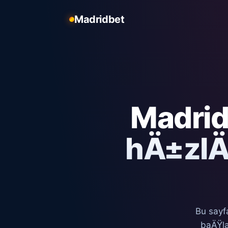
Madridbet
Madri
hÄ±zlÄ
Bu sayf
baÄŸla