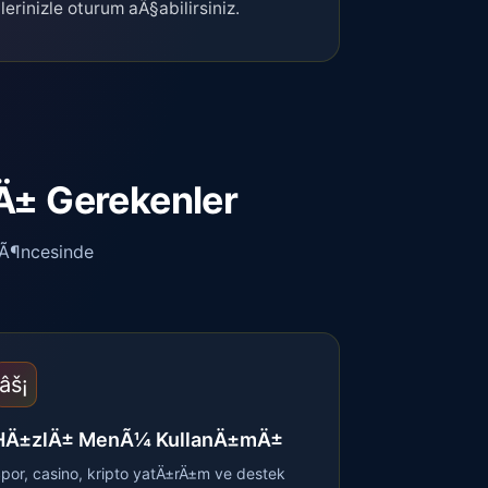
rinizle oturum aÃ§abilirsiniz.
Ä± Gerekenler
 Ã¶ncesinde
âš¡
HÄ±zlÄ± MenÃ¼ KullanÄ±mÄ±
por, casino, kripto yatÄ±rÄ±m ve destek