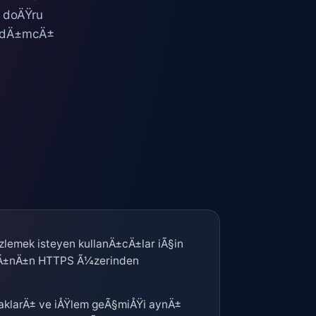
, doÄŸru
ardÄ±mcÄ±
izlemek isteyen kullanÄ±cÄ±lar iÃ§in
tÄ±nÄ±n HTTPS Ã¼zerinden
aklarÄ± ve iÅŸlem geÃ§miÅŸi aynÄ±