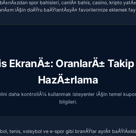
Ä±nÄ±zdan spor bahisleri, canlÄ± bahis, casino, kripto yat
lanÄ±m iÃ§in doÄŸru baÄŸlantÄ±yÄ± favorilerinize eklemek fay
is EkranÄ±: OranlarÄ± Takip
HazÄ±rlama
lini daha kontrollÃ¼ kullanmak isteyenler iÃ§in temel kupo
bilgileri.
, tenis, voleybol ve e-spor gibi branÅŸlar ayrÄ± baÅŸlÄ±klar a