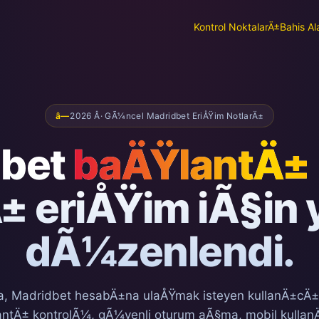
Kontrol NoktalarÄ±
Bahis A
â—
2026 Â· GÃ¼ncel Madridbet EriÅŸim NotlarÄ±
dbet
baÄŸlantÄ± 
± eriÅŸim iÃ§in 
dÃ¼zenlendi.
a, Madridbet hesabÄ±na ulaÅŸmak isteyen kullanÄ±cÄ±l
ntÄ± kontrolÃ¼, gÃ¼venli oturum aÃ§ma, mobil kulla