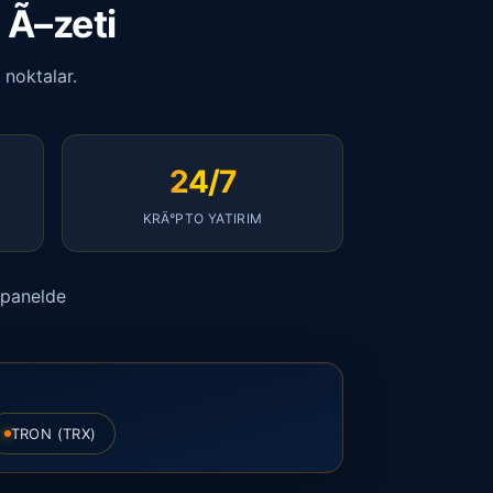
Ã–zeti
noktalar.
24/7
KRÄ°PTO YATIRIM
 panelde
TRON (TRX)