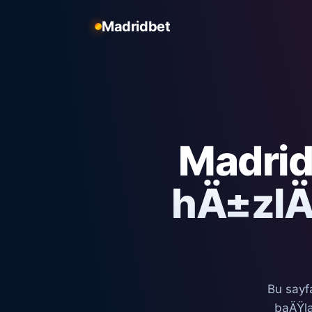
Madridbet
Madri
hÄ±zlÄ
Bu sayf
baÄŸla