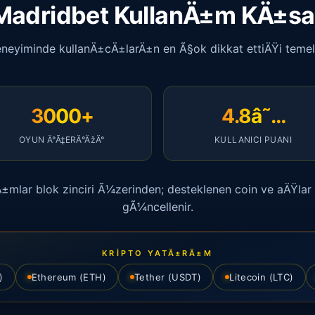
Madridbet KullanÄ±m KÄ±sa 
eneyiminde kullanÄ±cÄ±larÄ±n en Ã§ok dikkat ettiÄŸi temel 
3000+
4.8â˜…
OYUN Ä°Ã‡ERÄ°ÄžÄ°
KULLANICI PUANI
±mlar blok zinciri Ã¼zerinden; desteklenen coin ve aÄŸlar
gÃ¼ncellenir.
KRIPTO YATÄ±RÄ±M
)
Ethereum (ETH)
Tether (USDT)
Litecoin (LTC)