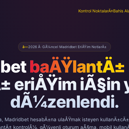
Kontrol NoktalarÄ±
Bahis A
â—
2026 Â· GÃ¼ncel Madridbet EriÅŸim NotlarÄ±
dbet
baÄŸlantÄ± 
± eriÅŸim iÃ§in 
dÃ¼zenlendi.
a, Madridbet hesabÄ±na ulaÅŸmak isteyen kullanÄ±cÄ±l
ntÄ± kontrolÃ¼, gÃ¼venli oturum aÃ§ma, mobil kulla