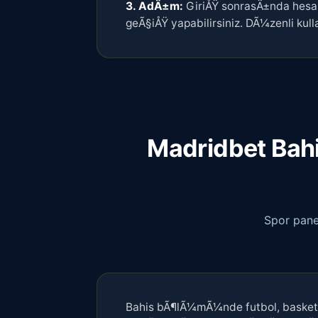
3. AdÄ±m:
GiriÅŸ sonrasÄ±nda hesab
geÃ§iÅŸ yapabilirsiniz. DÃ¼zenli kul
Madridbet Bah
Spor pane
Bahis bÃ¶lÃ¼mÃ¼nde futbol, basketbol