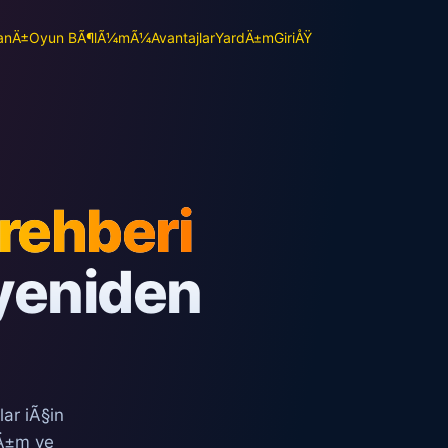
lanÄ±
Oyun BÃ¶lÃ¼mÃ¼
Avantajlar
YardÄ±m
GiriÅŸ
rehberi
yeniden
ar iÃ§in
nÄ±m ve