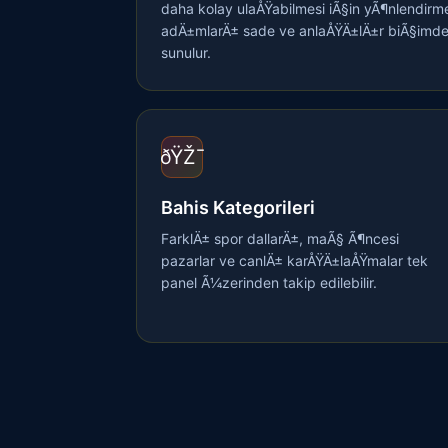
daha kolay ulaÅŸabilmesi iÃ§in yÃ¶nlendirm
adÄ±mlarÄ± sade ve anlaÅŸÄ±lÄ±r biÃ§imd
sunulur.
ðŸŽ¯
Bahis Kategorileri
FarklÄ± spor dallarÄ±, maÃ§ Ã¶ncesi
pazarlar ve canlÄ± karÅŸÄ±laÅŸmalar tek
panel Ã¼zerinden takip edilebilir.