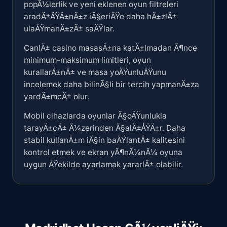
popÃ¼lerlik ve yeni eklenen oyun filtreleri
aradÄ±ÄŸÄ±nÄ±z iÃ§eriÄŸe daha hÄ±zlÄ±
ulaÅŸmanÄ±zÄ± saÄŸlar.
CanlÄ± casino masasÄ±na katÄ±lmadan Ã¶nce
minimum-maksimum limitleri, oyun
kurallarÄ±nÄ± ve masa yoÄŸunluÄŸunu
incelemek daha bilinÃ§li bir tercih yapmanÄ±za
yardÄ±mcÄ± olur.
Mobil cihazlarda oyunlar Ã§oÄŸunlukla
tarayÄ±cÄ± Ã¼zerinden Ã§alÄ±ÅŸÄ±r. Daha
stabil kullanÄ±m iÃ§in baÄŸlantÄ± kalitesini
kontrol etmek ve ekran yÃ¶nÃ¼nÃ¼ oyuna
uygun ÅŸekilde ayarlamak yararlÄ± olabilir.