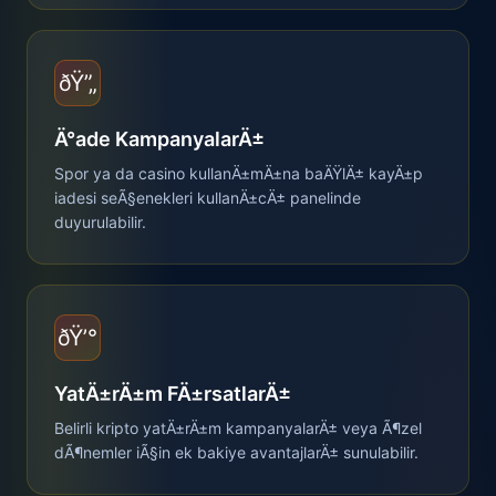
ðŸ”„
Ä°ade KampanyalarÄ±
Spor ya da casino kullanÄ±mÄ±na baÄŸlÄ± kayÄ±p
iadesi seÃ§enekleri kullanÄ±cÄ± panelinde
duyurulabilir.
ðŸ’°
YatÄ±rÄ±m FÄ±rsatlarÄ±
Belirli kripto yatÄ±rÄ±m kampanyalarÄ± veya Ã¶zel
dÃ¶nemler iÃ§in ek bakiye avantajlarÄ± sunulabilir.