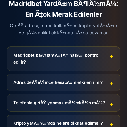
Madridbet YardÄ±m BÃ¶lÃ¼mÃ¼:
En Ã‡ok Merak Edilenler
GiriÅŸ adresi, mobil kullanÄ±m, kripto yatÄ±rÄ±m
ve gÃ¼venlik hakkÄ±nda kÄ±sa cevaplar.
Madridbet baÄŸlantÄ±sÄ± nasÄ±l kontrol
edilir?
Adres deÄŸiÅŸince hesabÄ±m etkilenir mi?
Telefonla giriÅŸ yapmak mÃ¼mkÃ¼n mÃ¼?
Kripto yatÄ±rÄ±mda nelere dikkat edilmeli?