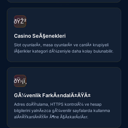
ðŸŽ²
Casino SeÃ§enekleri
Slot oyunlarÄ±, masa oyunlarÄ± ve canlÄ± krupiyeli
iÃ§erikler kategori dÃ¼zeniyle daha kolay bulunabilir.
ðŸ›¡ï¸
GÃ¼venlik FarkÄ±ndalÄ±ÄŸÄ±
Adres doÄŸrulama, HTTPS kontrolÃ¼ ve hesap
bilgilerini yalnÄ±zca gÃ¼venilir sayfalarda kullanma
alÄ±ÅŸkanlÄ±ÄŸÄ± Ã¶ne Ã§Ä±karÄ±lÄ±r.