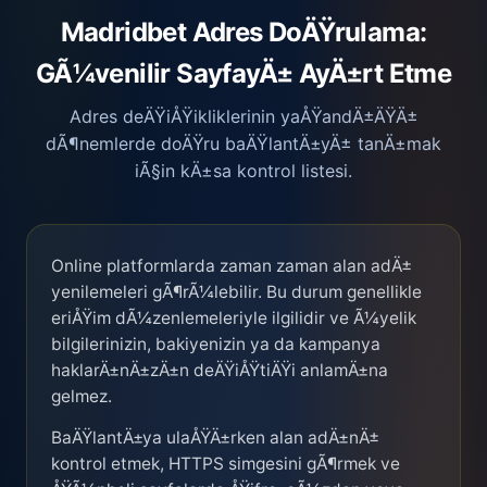
Madridbet Adres DoÄŸrulama:
GÃ¼venilir SayfayÄ± AyÄ±rt Etme
Adres deÄŸiÅŸikliklerinin yaÅŸandÄ±ÄŸÄ±
dÃ¶nemlerde doÄŸru baÄŸlantÄ±yÄ± tanÄ±mak
iÃ§in kÄ±sa kontrol listesi.
Online platformlarda zaman zaman alan adÄ±
yenilemeleri gÃ¶rÃ¼lebilir. Bu durum genellikle
eriÅŸim dÃ¼zenlemeleriyle ilgilidir ve Ã¼yelik
bilgilerinizin, bakiyenizin ya da kampanya
haklarÄ±nÄ±zÄ±n deÄŸiÅŸtiÄŸi anlamÄ±na
gelmez.
BaÄŸlantÄ±ya ulaÅŸÄ±rken alan adÄ±nÄ±
kontrol etmek, HTTPS simgesini gÃ¶rmek ve