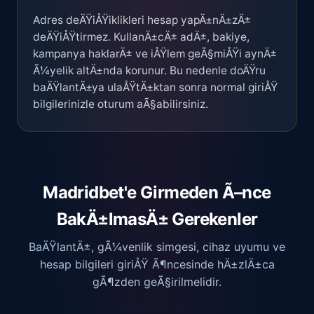
Adres deÄŸiÅŸiklikleri hesap yapÄ±nÄ±zÄ±
deÄŸiÅŸtirmez. KullanÄ±cÄ± adÄ±, bakiye,
kampanya haklarÄ± ve iÅŸlem geÃ§miÅŸi aynÄ±
Ã¼yelik altÄ±nda korunur. Bu nedenle doÄŸru
baÄŸlantÄ±ya ulaÅŸtÄ±ktan sonra normal giriÅŸ
bilgilerinizle oturum aÃ§abilirsiniz.
Madridbet'e Girmeden Ã–nce
BakÄ±lmasÄ± Gerekenler
BaÄŸlantÄ±, gÃ¼venlik simgesi, cihaz uyumu ve
hesap bilgileri giriÅŸ Ã¶ncesinde hÄ±zlÄ±ca
gÃ¶zden geÃ§irilmelidir.