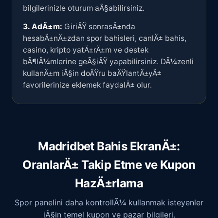
bilgilerinizle oturum aÃ§abilirsiniz.
3. AdÄ±m:
GiriÅŸ sonrasÄ±nda
hesabÄ±nÄ±zdan spor bahisleri, canlÄ± bahis,
casino, kripto yatÄ±rÄ±m ve destek
bÃ¶lÃ¼mlerine geÃ§iÅŸ yapabilirsiniz. DÃ¼zenli
kullanÄ±m iÃ§in doÄŸru baÄŸlantÄ±yÄ±
favorilerinize eklemek faydalÄ± olur.
Madridbet Bahis EkranÄ±:
OranlarÄ± Takip Etme ve Kupon
HazÄ±rlama
Spor panelini daha kontrollÃ¼ kullanmak isteyenler
iÃ§in temel kupon ve pazar bilgileri.