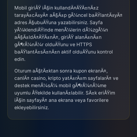
Mobil giriÅŸ iÃ§in kullandÄ±ÄŸÄ±nÄ±z
tarayÄ±cÄ±yÄ± aÃ§Ä±p gÃ¼ncel baÄŸlantÄ±yÄ±
adres Ã§ubuÄŸuna yazabilirsiniz. Sayfa
yÃ¼klendiÄŸinde menÃ¼lerin dÃ¼zgÃ¼n
aÃ§Ä±ldÄ±ÄŸÄ±nÄ±, giriÅŸ alanÄ±nÄ±n
gÃ¶rÃ¼nÃ¼r olduÄŸunu ve HTTPS
baÄŸlantÄ±sÄ±nÄ±n aktif olduÄŸunu kontrol
edin.
Oturum aÃ§tÄ±ktan sonra kupon ekranÄ±,
canlÄ± casino, kripto yatÄ±rÄ±m sayfalarÄ± ve
destek menÃ¼sÃ¼ mobil gÃ¶rÃ¼nÃ¼me
uyumlu ÅŸekilde kullanÄ±labilir. SÄ±k eriÅŸim
iÃ§in sayfayÄ± ana ekrana veya favorilere
ekleyebilirsiniz.