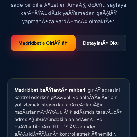
sade bir dille Ã¶zetler. AmaÃ§, doÄŸru sayfaya
karÄ±ÅŸÄ±klÄ±k yaÅŸamadan geÃ§iÅŸ
yapmanÄ±za yardÄ±mcÄ± olmaktÄ±r.
Madridbet'e GiriÅŸ â†’
DetaylarÄ± Oku
Madridbet baÄŸlantÄ± rehberi
, giriÅŸ adresini
kontrol ederken gÃ¼venli ve anlaÅŸÄ±lÄ±r bir
yol izlemek isteyen kullanÄ±cÄ±lar iÃ§in
hazÄ±rlanmÄ±ÅŸtÄ±r. Ä°lk adÄ±mda tarayÄ±cÄ±
adres Ã§ubuÄŸundaki alan adÄ±nÄ± ve
baÄŸlantÄ±nÄ±n HTTPS Ã¼zerinden
aÃ§Ä±ldÄ±ÄŸÄ±nÄ± kontrol etmek Ã¶nemlidir.