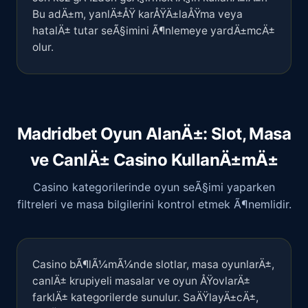
Bu adÄ±m, yanlÄ±ÅŸ karÅŸÄ±laÅŸma veya
hatalÄ± tutar seÃ§imini Ã¶nlemeye yardÄ±mcÄ±
olur.
Madridbet Oyun AlanÄ±: Slot, Masa
ve CanlÄ± Casino KullanÄ±mÄ±
Casino kategorilerinde oyun seÃ§imi yaparken
filtreleri ve masa bilgilerini kontrol etmek Ã¶nemlidir.
Casino bÃ¶lÃ¼mÃ¼nde slotlar, masa oyunlarÄ±,
canlÄ± krupiyeli masalar ve oyun ÅŸovlarÄ±
farklÄ± kategorilerde sunulur. SaÄŸlayÄ±cÄ±,