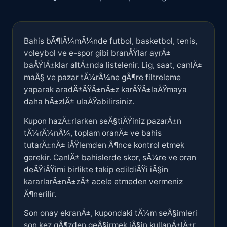
Bahis bÃ¶lÃ¼mÃ¼nde futbol, basketbol, tenis,
voleybol ve e-spor gibi branÅŸlar ayrÄ±
baÅŸlÄ±klar altÄ±nda listelenir. Lig, saat, canlÄ±
maÃ§ ve pazar tÃ¼rÃ¼ne gÃ¶re filtreleme
yaparak aradÄ±ÄŸÄ±nÄ±z karÅŸÄ±laÅŸmaya
daha hÄ±zlÄ± ulaÅŸabilirsiniz.
Kupon hazÄ±rlarken seÃ§tiÄŸiniz pazarÄ±n
tÃ¼rÃ¼nÃ¼, toplam oranÄ± ve bahis
tutarÄ±nÄ± iÅŸlemden Ã¶nce kontrol etmek
gerekir. CanlÄ± bahislerde skor, sÃ¼re ve oran
deÄŸiÅŸimi birlikte takip edildiÄŸi iÃ§in
kararlarÄ±nÄ±zÄ± acele etmeden vermeniz
Ã¶nerilir.
Son onay ekranÄ±, kupondaki tÃ¼m seÃ§imleri
son kez gÃ¶zden geÃ§irmek iÃ§in kullanÄ±lÄ±r.