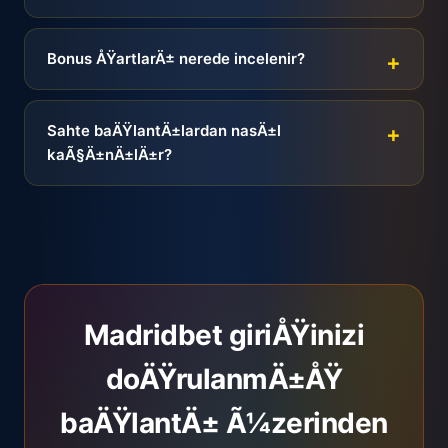
Bonus ÅŸartlarÄ± nerede incelenir?
Sahte baÄŸlantÄ±lardan nasÄ±l
kaÃ§Ä±nÄ±lÄ±r?
Madridbet giriÅŸinizi
doÄŸrulanmÄ±ÅŸ
baÄŸlantÄ± Ã¼zerinden