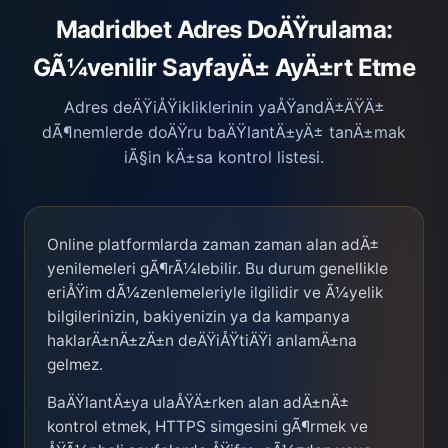
Madridbet Adres DoÄŸrulama:
GÃ¼venilir SayfayÄ± AyÄ±rt Etme
Adres deÄŸiÅŸikliklerinin yaÅŸandÄ±ÄŸÄ±
dÃ¶nemlerde doÄŸru baÄŸlantÄ±yÄ± tanÄ±mak
iÃ§in kÄ±sa kontrol listesi.
Online platformlarda zaman zaman alan adÄ±
yenilemeleri gÃ¶rÃ¼lebilir. Bu durum genellikle
eriÅŸim dÃ¼zenlemeleriyle ilgilidir ve Ã¼yelik
bilgilerinizin, bakiyenizin ya da kampanya
haklarÄ±nÄ±zÄ±n deÄŸiÅŸtiÄŸi anlamÄ±na
gelmez.
BaÄŸlantÄ±ya ulaÅŸÄ±rken alan adÄ±nÄ±
kontrol etmek, HTTPS simgesini gÃ¶rmek ve