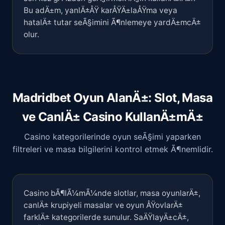
Bu adÄ±m, yanlÄ±ÅŸ karÅŸÄ±laÅŸma veya
hatalÄ± tutar seÃ§imini Ã¶nlemeye yardÄ±mcÄ±
olur.
Madridbet Oyun AlanÄ±: Slot, Masa
ve CanlÄ± Casino KullanÄ±mÄ±
Casino kategorilerinde oyun seÃ§imi yaparken
filtreleri ve masa bilgilerini kontrol etmek Ã¶nemlidir.
Casino bÃ¶lÃ¼mÃ¼nde slotlar, masa oyunlarÄ±,
canlÄ± krupiyeli masalar ve oyun ÅŸovlarÄ±
farklÄ± kategorilerde sunulur. SaÄŸlayÄ±cÄ±,