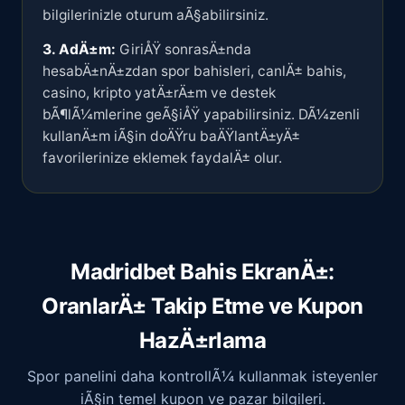
bilgilerinizle oturum aÃ§abilirsiniz.
3. AdÄ±m:
GiriÅŸ sonrasÄ±nda
hesabÄ±nÄ±zdan spor bahisleri, canlÄ± bahis,
casino, kripto yatÄ±rÄ±m ve destek
bÃ¶lÃ¼mlerine geÃ§iÅŸ yapabilirsiniz. DÃ¼zenli
kullanÄ±m iÃ§in doÄŸru baÄŸlantÄ±yÄ±
favorilerinize eklemek faydalÄ± olur.
Madridbet Bahis EkranÄ±:
OranlarÄ± Takip Etme ve Kupon
HazÄ±rlama
Spor panelini daha kontrollÃ¼ kullanmak isteyenler
iÃ§in temel kupon ve pazar bilgileri.