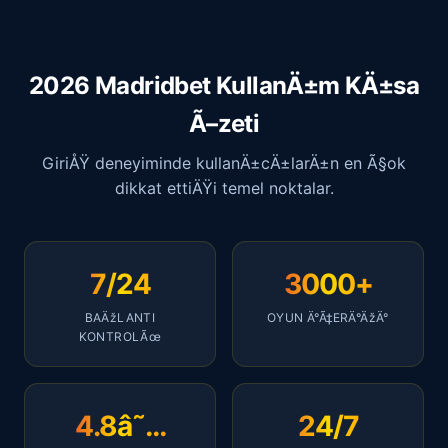
2026 Madridbet KullanÄ±m KÄ±sa
Ã–zeti
GiriÅŸ deneyiminde kullanÄ±cÄ±larÄ±n en Ã§ok
dikkat ettiÄŸi temel noktalar.
7/24
3000+
BAÄžLANTI
OYUN Ä°Ã‡ERÄ°ÄžÄ°
KONTROLÃœ
4.8â˜…
24/7