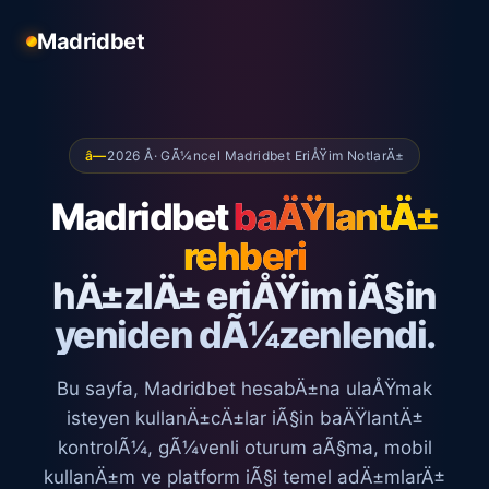
Madridbet
â—
2026 Â· GÃ¼ncel Madridbet EriÅŸim NotlarÄ±
Madridbet
baÄŸlantÄ±
rehberi
hÄ±zlÄ± eriÅŸim iÃ§in
yeniden dÃ¼zenlendi.
Bu sayfa, Madridbet hesabÄ±na ulaÅŸmak
isteyen kullanÄ±cÄ±lar iÃ§in baÄŸlantÄ±
kontrolÃ¼, gÃ¼venli oturum aÃ§ma, mobil
kullanÄ±m ve platform iÃ§i temel adÄ±mlarÄ±