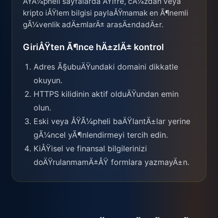
ÅŸÃ¼pheli sayfalarda ÅŸifre, cÃ¼zdan veya
kripto iÅŸlem bilgisi paylaÅŸmamak en Ã¶nemli
gÃ¼venlik adÄ±mlarÄ± arasÄ±ndadÄ±r.
GiriÅŸten Ã¶nce hÄ±zlÄ± kontrol
Adres Ã§ubuÄŸundaki domaini dikkatle
okuyun.
HTTPS kilidinin aktif olduÄŸundan emin
olun.
Eski veya ÅŸÃ¼pheli baÄŸlantÄ±lar yerine
gÃ¼ncel yÃ¶nlendirmeyi tercih edin.
KiÅŸisel ve finansal bilgilerinizi
doÄŸrulanmamÄ±ÅŸ formlara yazmayÄ±n.