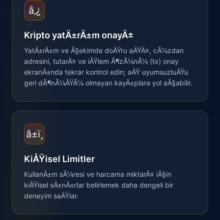
â‚¿
Kripto yatÄ±rÄ±m onayÄ±
YatÄ±rÄ±m ve Ã§ekimde doÄŸru aÄŸÄ±, cÃ¼zdan
adresini, tutarÄ± ve iÅŸlem Ã¶zÃ¼nÃ¼ (tx) onay
ekranÄ±nda tekrar kontrol edin; aÄŸ uyumsuzluÄŸu
geri dÃ¶nÃ¼ÅŸÃ¼ olmayan kayÄ±plara yol aÃ§abilir.
â±ï¸
KiÅŸisel Limitler
KullanÄ±m sÃ¼resi ve harcama miktarÄ± iÃ§in
kiÅŸisel sÄ±nÄ±rlar belirlemek daha dengeli bir
deneyim saÄŸlar.