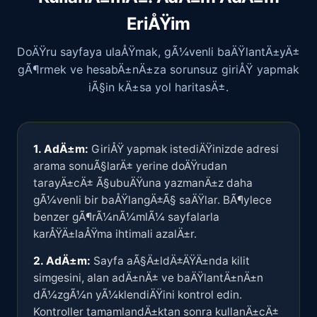
EriÅŸim
DoÄŸru sayfaya ulaÅŸmak, gÃ¼venli baÄŸlantÄ±yÄ±
gÃ¶rmek ve hesabÄ±nÄ±za sorunsuz giriÅŸ yapmak
iÃ§in kÄ±sa yol haritasÄ±.
1. AdÄ±m:
GiriÅŸ yapmak istediÄŸinizde adresi
arama sonuÃ§larÄ± yerine doÄŸrudan
tarayÄ±cÄ± Ã§ubuÄŸuna yazmanÄ±z daha
gÃ¼venli bir baÅŸlangÄ±Ã§ saÄŸlar. BÃ¶ylece
benzer gÃ¶rÃ¼nÃ¼mlÃ¼ sayfalarla
karÅŸÄ±laÅŸma ihtimali azalÄ±r.
2. AdÄ±m:
Sayfa aÃ§Ä±ldÄ±ÄŸÄ±nda kilit
simgesini, alan adÄ±nÄ± ve baÄŸlantÄ±nÄ±n
dÃ¼zgÃ¼n yÃ¼klendiÄŸini kontrol edin.
Kontroller tamamlandÄ±ktan sonra kullanÄ±cÄ±