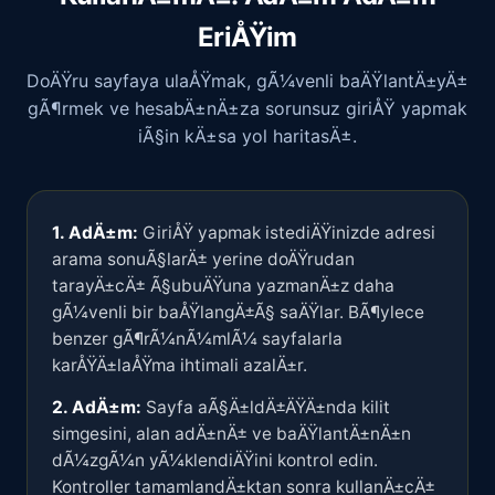
EriÅŸim
DoÄŸru sayfaya ulaÅŸmak, gÃ¼venli baÄŸlantÄ±yÄ±
gÃ¶rmek ve hesabÄ±nÄ±za sorunsuz giriÅŸ yapmak
iÃ§in kÄ±sa yol haritasÄ±.
1. AdÄ±m:
GiriÅŸ yapmak istediÄŸinizde adresi
arama sonuÃ§larÄ± yerine doÄŸrudan
tarayÄ±cÄ± Ã§ubuÄŸuna yazmanÄ±z daha
gÃ¼venli bir baÅŸlangÄ±Ã§ saÄŸlar. BÃ¶ylece
benzer gÃ¶rÃ¼nÃ¼mlÃ¼ sayfalarla
karÅŸÄ±laÅŸma ihtimali azalÄ±r.
2. AdÄ±m:
Sayfa aÃ§Ä±ldÄ±ÄŸÄ±nda kilit
simgesini, alan adÄ±nÄ± ve baÄŸlantÄ±nÄ±n
dÃ¼zgÃ¼n yÃ¼klendiÄŸini kontrol edin.
Kontroller tamamlandÄ±ktan sonra kullanÄ±cÄ±