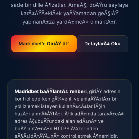
sade bir dille Ã¶zetler. AmaÃ§, doÄŸru sayfaya
karÄ±ÅŸÄ±klÄ±k yaÅŸamadan geÃ§iÅŸ
yapmanÄ±za yardÄ±mcÄ± olmaktÄ±r.
Madridbet'e GiriÅŸ â†’
DetaylarÄ± Oku
Madridbet baÄŸlantÄ± rehberi
, giriÅŸ adresini
kontrol ederken gÃ¼venli ve anlaÅŸÄ±lÄ±r bir
yol izlemek isteyen kullanÄ±cÄ±lar iÃ§in
hazÄ±rlanmÄ±ÅŸtÄ±r. Ä°lk adÄ±mda tarayÄ±cÄ±
adres Ã§ubuÄŸundaki alan adÄ±nÄ± ve
baÄŸlantÄ±nÄ±n HTTPS Ã¼zerinden
aÃ§Ä±ldÄ±ÄŸÄ±nÄ± kontrol etmek Ã¶nemlidir.