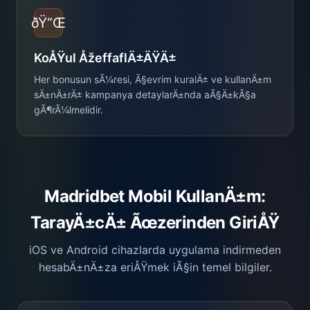
ðŸ“Œ
KoÅŸul ÅžeffaflÄ±ÄŸÄ±
Her bonusun sÃ¼resi, Ã§evrim kuralÄ± ve kullanÄ±m
sÄ±nÄ±rÄ± kampanya detaylarÄ±nda aÃ§Ä±kÃ§a
gÃ¶rÃ¼lmelidir.
Madridbet Mobil KullanÄ±m:
TarayÄ±cÄ± Ãœzerinden GiriÅŸ
iOS ve Android cihazlarda uygulama indirmeden
hesabÄ±nÄ±za eriÅŸmek iÃ§in temel bilgiler.