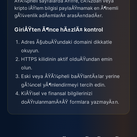
ÅŸÃ¼pheli sayfalarda ÅŸifre, cÃ¼zdan veya
kripto iÅŸlem bilgisi paylaÅŸmamak en Ã¶nemli
gÃ¼venlik adÄ±mlarÄ± arasÄ±ndadÄ±r.
GiriÅŸten Ã¶nce hÄ±zlÄ± kontrol
Adres Ã§ubuÄŸundaki domaini dikkatle
okuyun.
HTTPS kilidinin aktif olduÄŸundan emin
olun.
Eski veya ÅŸÃ¼pheli baÄŸlantÄ±lar yerine
gÃ¼ncel yÃ¶nlendirmeyi tercih edin.
KiÅŸisel ve finansal bilgilerinizi
doÄŸrulanmamÄ±ÅŸ formlara yazmayÄ±n.