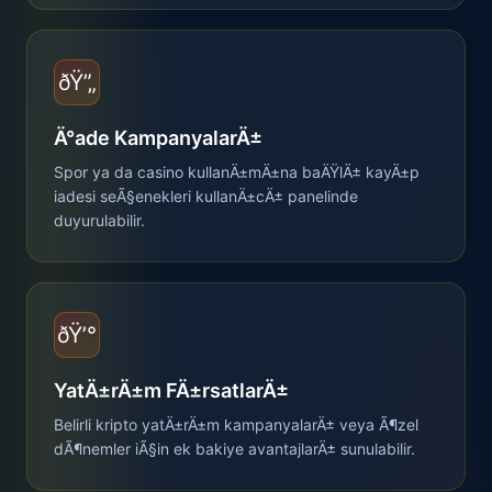
ðŸ”„
Ä°ade KampanyalarÄ±
Spor ya da casino kullanÄ±mÄ±na baÄŸlÄ± kayÄ±p
iadesi seÃ§enekleri kullanÄ±cÄ± panelinde
duyurulabilir.
ðŸ’°
YatÄ±rÄ±m FÄ±rsatlarÄ±
Belirli kripto yatÄ±rÄ±m kampanyalarÄ± veya Ã¶zel
dÃ¶nemler iÃ§in ek bakiye avantajlarÄ± sunulabilir.