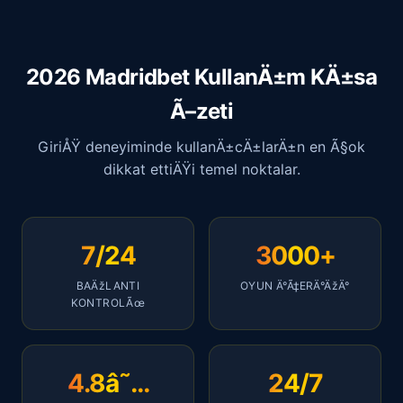
2026 Madridbet KullanÄ±m KÄ±sa
Ã–zeti
GiriÅŸ deneyiminde kullanÄ±cÄ±larÄ±n en Ã§ok
dikkat ettiÄŸi temel noktalar.
7/24
3000+
BAÄžLANTI
OYUN Ä°Ã‡ERÄ°ÄžÄ°
KONTROLÃœ
4.8â˜…
24/7