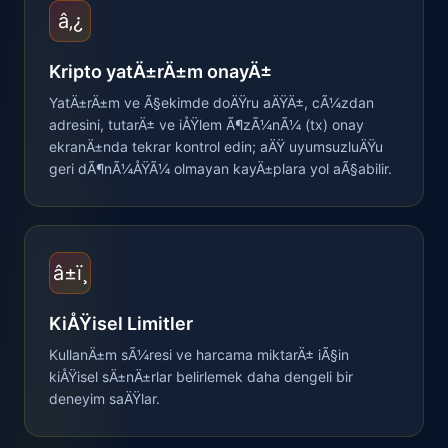
â‚¿
Kripto yatÄ±rÄ±m onayÄ±
YatÄ±rÄ±m ve Ã§ekimde doÄŸru aÄŸÄ±, cÃ¼zdan
adresini, tutarÄ± ve iÅŸlem Ã¶zÃ¼nÃ¼ (tx) onay
ekranÄ±nda tekrar kontrol edin; aÄŸ uyumsuzluÄŸu
geri dÃ¶nÃ¼ÅŸÃ¼ olmayan kayÄ±plara yol aÃ§abilir.
â±ï¸
KiÅŸisel Limitler
KullanÄ±m sÃ¼resi ve harcama miktarÄ± iÃ§in
kiÅŸisel sÄ±nÄ±rlar belirlemek daha dengeli bir
deneyim saÄŸlar.