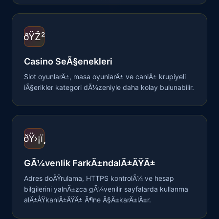
ðŸŽ²
Casino SeÃ§enekleri
Slot oyunlarÄ±, masa oyunlarÄ± ve canlÄ± krupiyeli
iÃ§erikler kategori dÃ¼zeniyle daha kolay bulunabilir.
ðŸ›¡ï¸
GÃ¼venlik FarkÄ±ndalÄ±ÄŸÄ±
Adres doÄŸrulama, HTTPS kontrolÃ¼ ve hesap
bilgilerini yalnÄ±zca gÃ¼venilir sayfalarda kullanma
alÄ±ÅŸkanlÄ±ÄŸÄ± Ã¶ne Ã§Ä±karÄ±lÄ±r.