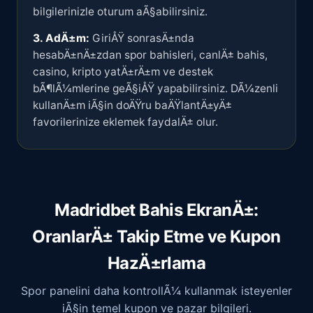
bilgilerinizle oturum aÃ§abilirsiniz.
3. AdÄ±m:
GiriÅŸ sonrasÄ±nda
hesabÄ±nÄ±zdan spor bahisleri, canlÄ± bahis,
casino, kripto yatÄ±rÄ±m ve destek
bÃ¶lÃ¼mlerine geÃ§iÅŸ yapabilirsiniz. DÃ¼zenli
kullanÄ±m iÃ§in doÄŸru baÄŸlantÄ±yÄ±
favorilerinize eklemek faydalÄ± olur.
Madridbet Bahis EkranÄ±:
OranlarÄ± Takip Etme ve Kupon
HazÄ±rlama
Spor panelini daha kontrollÃ¼ kullanmak isteyenler
iÃ§in temel kupon ve pazar bilgileri.