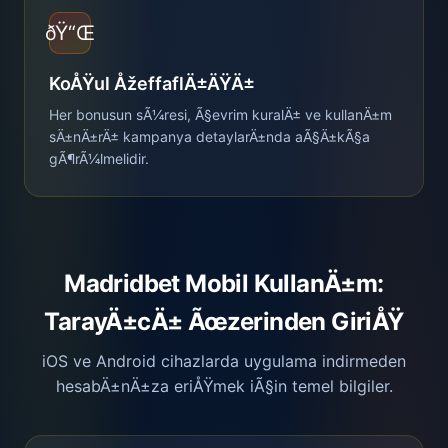
ðŸ“Œ
KoÅŸul ÅžeffaflÄ±ÄŸÄ±
Her bonusun sÃ¼resi, Ã§evrim kuralÄ± ve kullanÄ±m
sÄ±nÄ±rÄ± kampanya detaylarÄ±nda aÃ§Ä±kÃ§a
gÃ¶rÃ¼lmelidir.
Madridbet Mobil KullanÄ±m:
TarayÄ±cÄ± Ãœzerinden GiriÅŸ
iOS ve Android cihazlarda uygulama indirmeden
hesabÄ±nÄ±za eriÅŸmek iÃ§in temel bilgiler.