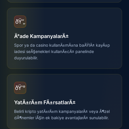
ðŸ”„
Ä°ade KampanyalarÄ±
Spor ya da casino kullanÄ±mÄ±na baÄŸlÄ± kayÄ±p
iadesi seÃ§enekleri kullanÄ±cÄ± panelinde
duyurulabilir.
ðŸ’°
YatÄ±rÄ±m FÄ±rsatlarÄ±
Belirli kripto yatÄ±rÄ±m kampanyalarÄ± veya Ã¶zel
dÃ¶nemler iÃ§in ek bakiye avantajlarÄ± sunulabilir.