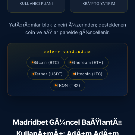
KULLANICI PUANI
KRÄ°PTO YATIRIM
YatÄ±rÄ±mlar blok zinciri Ã¼zerinden; desteklenen
coin ve aÄŸlar panelde gÃ¼ncellenir.
KRIPTO YATÄ±RÄ±M
Bitcoin (BTC)
Ethereum (ETH)
Tether (USDT)
Litecoin (LTC)
TRON (TRX)
Madridbet GÃ¼ncel BaÄŸlantÄ±
KullanÄ±mÄ±: AdÄ±m AdÄ±m