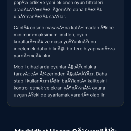
popÃ¼lerlik ve yeni eklenen oyun filtreleri
aradÄ±ÄŸÄ±nÄ±z iÃ§eriÄŸe daha hÄ±zlÄ±
ulaÅŸmanÄ±zÄ± saÄŸlar.
CanlÄ± casino masasÄ±na katÄ±lmadan Ã¶nce
minimum-maksimum limitleri, oyun
kurallarÄ±nÄ± ve masa yoÄŸunluÄŸunu
incelemek daha bilinÃ§li bir tercih yapmanÄ±za
yardÄ±mcÄ± olur.
Mobil cihazlarda oyunlar Ã§oÄŸunlukla
tarayÄ±cÄ± Ã¼zerinden Ã§alÄ±ÅŸÄ±r. Daha
stabil kullanÄ±m iÃ§in baÄŸlantÄ± kalitesini
kontrol etmek ve ekran yÃ¶nÃ¼nÃ¼ oyuna
uygun ÅŸekilde ayarlamak yararlÄ± olabilir.