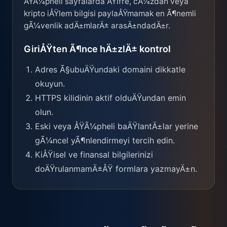
ÅŸÃ¼pheli sayfalarda ÅŸifre, cÃ¼zdan veya
kripto iÅŸlem bilgisi paylaÅŸmamak en Ã¶nemli
gÃ¼venlik adÄ±mlarÄ± arasÄ±ndadÄ±r.
GiriÅŸten Ã¶nce hÄ±zlÄ± kontrol
Adres Ã§ubuÄŸundaki domaini dikkatle
okuyun.
HTTPS kilidinin aktif olduÄŸundan emin
olun.
Eski veya ÅŸÃ¼pheli baÄŸlantÄ±lar yerine
gÃ¼ncel yÃ¶nlendirmeyi tercih edin.
KiÅŸisel ve finansal bilgilerinizi
doÄŸrulanmamÄ±ÅŸ formlara yazmayÄ±n.