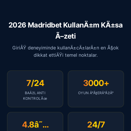
2026 Madridbet KullanÄ±m KÄ±sa
Ã–zeti
GiriÅŸ deneyiminde kullanÄ±cÄ±larÄ±n en Ã§ok
dikkat ettiÄŸi temel noktalar.
7/24
3000+
BAÄžLANTI
OYUN Ä°Ã‡ERÄ°ÄžÄ°
KONTROLÃœ
4.8â˜…
24/7