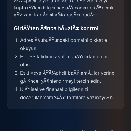
ÅŸÃ¼pheli sayfalarda ÅŸifre, cÃ¼zdan veya
kripto iÅŸlem bilgisi paylaÅŸmamak en Ã¶nemli
gÃ¼venlik adÄ±mlarÄ± arasÄ±ndadÄ±r.
GiriÅŸten Ã¶nce hÄ±zlÄ± kontrol
Adres Ã§ubuÄŸundaki domaini dikkatle
okuyun.
HTTPS kilidinin aktif olduÄŸundan emin
olun.
Eski veya ÅŸÃ¼pheli baÄŸlantÄ±lar yerine
gÃ¼ncel yÃ¶nlendirmeyi tercih edin.
KiÅŸisel ve finansal bilgilerinizi
doÄŸrulanmamÄ±ÅŸ formlara yazmayÄ±n.