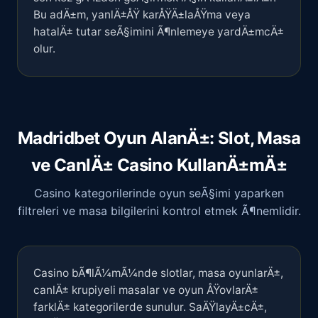
Bu adÄ±m, yanlÄ±ÅŸ karÅŸÄ±laÅŸma veya
hatalÄ± tutar seÃ§imini Ã¶nlemeye yardÄ±mcÄ±
olur.
Madridbet Oyun AlanÄ±: Slot, Masa
ve CanlÄ± Casino KullanÄ±mÄ±
Casino kategorilerinde oyun seÃ§imi yaparken
filtreleri ve masa bilgilerini kontrol etmek Ã¶nemlidir.
Casino bÃ¶lÃ¼mÃ¼nde slotlar, masa oyunlarÄ±,
canlÄ± krupiyeli masalar ve oyun ÅŸovlarÄ±
farklÄ± kategorilerde sunulur. SaÄŸlayÄ±cÄ±,