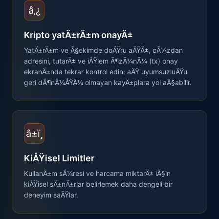
â‚¿
Kripto yatÄ±rÄ±m onayÄ±
YatÄ±rÄ±m ve Ã§ekimde doÄŸru aÄŸÄ±, cÃ¼zdan
adresini, tutarÄ± ve iÅŸlem Ã¶zÃ¼nÃ¼ (tx) onay
ekranÄ±nda tekrar kontrol edin; aÄŸ uyumsuzluÄŸu
geri dÃ¶nÃ¼ÅŸÃ¼ olmayan kayÄ±plara yol aÃ§abilir.
â±ï¸
KiÅŸisel Limitler
KullanÄ±m sÃ¼resi ve harcama miktarÄ± iÃ§in
kiÅŸisel sÄ±nÄ±rlar belirlemek daha dengeli bir
deneyim saÄŸlar.