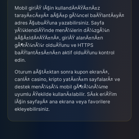
Mobil giriÅŸ iÃ§in kullandÄ±ÄŸÄ±nÄ±z
tarayÄ±cÄ±yÄ± aÃ§Ä±p gÃ¼ncel baÄŸlantÄ±yÄ±
adres Ã§ubuÄŸuna yazabilirsiniz. Sayfa
yÃ¼klendiÄŸinde menÃ¼lerin dÃ¼zgÃ¼n
aÃ§Ä±ldÄ±ÄŸÄ±nÄ±, giriÅŸ alanÄ±nÄ±n
gÃ¶rÃ¼nÃ¼r olduÄŸunu ve HTTPS
baÄŸlantÄ±sÄ±nÄ±n aktif olduÄŸunu kontrol
edin.
Oturum aÃ§tÄ±ktan sonra kupon ekranÄ±,
canlÄ± casino, kripto yatÄ±rÄ±m sayfalarÄ± ve
destek menÃ¼sÃ¼ mobil gÃ¶rÃ¼nÃ¼me
uyumlu ÅŸekilde kullanÄ±labilir. SÄ±k eriÅŸim
iÃ§in sayfayÄ± ana ekrana veya favorilere
ekleyebilirsiniz.