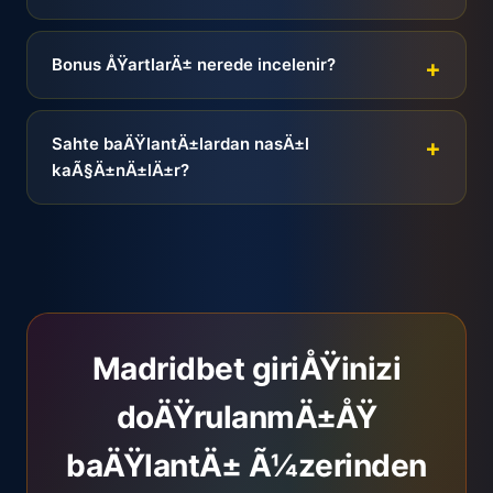
Bonus ÅŸartlarÄ± nerede incelenir?
Sahte baÄŸlantÄ±lardan nasÄ±l
kaÃ§Ä±nÄ±lÄ±r?
Madridbet giriÅŸinizi
doÄŸrulanmÄ±ÅŸ
baÄŸlantÄ± Ã¼zerinden