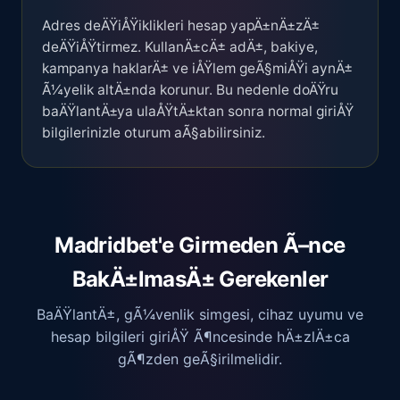
Adres deÄŸiÅŸiklikleri hesap yapÄ±nÄ±zÄ±
deÄŸiÅŸtirmez. KullanÄ±cÄ± adÄ±, bakiye,
kampanya haklarÄ± ve iÅŸlem geÃ§miÅŸi aynÄ±
Ã¼yelik altÄ±nda korunur. Bu nedenle doÄŸru
baÄŸlantÄ±ya ulaÅŸtÄ±ktan sonra normal giriÅŸ
bilgilerinizle oturum aÃ§abilirsiniz.
Madridbet'e Girmeden Ã–nce
BakÄ±lmasÄ± Gerekenler
BaÄŸlantÄ±, gÃ¼venlik simgesi, cihaz uyumu ve
hesap bilgileri giriÅŸ Ã¶ncesinde hÄ±zlÄ±ca
gÃ¶zden geÃ§irilmelidir.