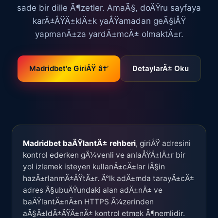
sade bir dille Ã¶zetler. AmaÃ§, doÄŸru sayfaya
karÄ±ÅŸÄ±klÄ±k yaÅŸamadan geÃ§iÅŸ
yapmanÄ±za yardÄ±mcÄ± olmaktÄ±r.
Madridbet'e GiriÅŸ â†’
DetaylarÄ± Oku
Madridbet baÄŸlantÄ± rehberi
, giriÅŸ adresini
kontrol ederken gÃ¼venli ve anlaÅŸÄ±lÄ±r bir
yol izlemek isteyen kullanÄ±cÄ±lar iÃ§in
hazÄ±rlanmÄ±ÅŸtÄ±r. Ä°lk adÄ±mda tarayÄ±cÄ±
adres Ã§ubuÄŸundaki alan adÄ±nÄ± ve
baÄŸlantÄ±nÄ±n HTTPS Ã¼zerinden
aÃ§Ä±ldÄ±ÄŸÄ±nÄ± kontrol etmek Ã¶nemlidir.