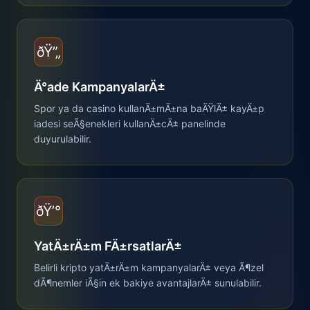
ðŸ”„
Ä°ade KampanyalarÄ±
Spor ya da casino kullanÄ±mÄ±na baÄŸlÄ± kayÄ±p
iadesi seÃ§enekleri kullanÄ±cÄ± panelinde
duyurulabilir.
ðŸ’°
YatÄ±rÄ±m FÄ±rsatlarÄ±
Belirli kripto yatÄ±rÄ±m kampanyalarÄ± veya Ã¶zel
dÃ¶nemler iÃ§in ek bakiye avantajlarÄ± sunulabilir.