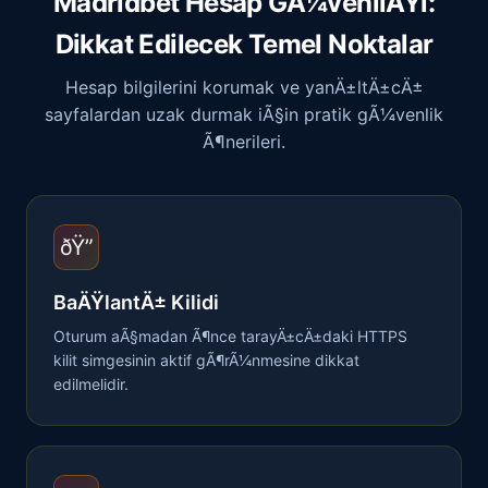
Madridbet Hesap GÃ¼venliÄŸi:
Dikkat Edilecek Temel Noktalar
Hesap bilgilerini korumak ve yanÄ±ltÄ±cÄ±
sayfalardan uzak durmak iÃ§in pratik gÃ¼venlik
Ã¶nerileri.
ðŸ”
BaÄŸlantÄ± Kilidi
Oturum aÃ§madan Ã¶nce tarayÄ±cÄ±daki HTTPS
kilit simgesinin aktif gÃ¶rÃ¼nmesine dikkat
edilmelidir.