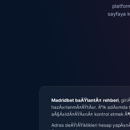
platfor
sayfaya 
Madridbet baÄŸlantÄ± rehberi
, gir
hazÄ±rlanmÄ±ÅŸtÄ±r. Ä°lk adÄ±mda
aÃ§Ä±ldÄ±ÄŸÄ±nÄ± kontrol etmek Ã¶n
Adres deÄŸiÅŸiklikleri hesap yapÄ±