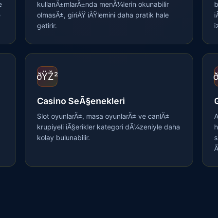
e
kullanÄ±mlarÄ±nda menÃ¼lerin okunabilir
b
e
olmasÄ±, giriÅŸ iÅŸlemini daha pratik hale
i
getirir.
i
ðŸŽ²
ð
Casino SeÃ§enekleri
Slot oyunlarÄ±, masa oyunlarÄ± ve canlÄ±
A
krupiyeli iÃ§erikler kategori dÃ¼zeniyle daha
h
kolay bulunabilir.
s
Ã