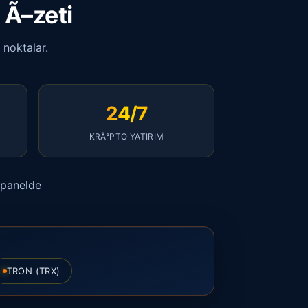
Ã–zeti
noktalar.
24/7
KRÄ°PTO YATIRIM
 panelde
TRON (TRX)