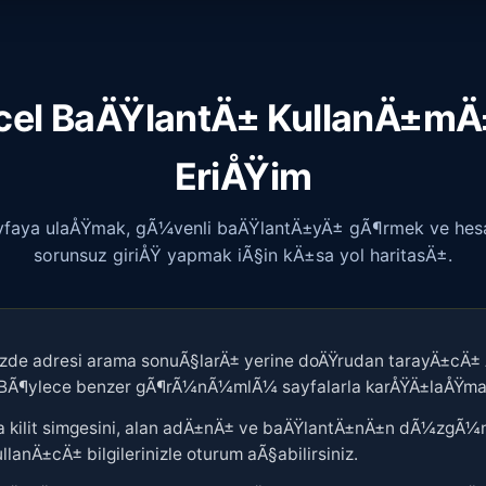
cel BaÄŸlantÄ± KullanÄ±m
EriÅŸim
yfaya ulaÅŸmak, gÃ¼venli baÄŸlantÄ±yÄ± gÃ¶rmek ve he
sorunsuz giriÅŸ yapmak iÃ§in kÄ±sa yol haritasÄ±.
nizde adresi arama sonuÃ§larÄ± yerine doÄŸrudan tarayÄ±c
 BÃ¶ylece benzer gÃ¶rÃ¼nÃ¼mlÃ¼ sayfalarla karÅŸÄ±laÅŸma i
ilit simgesini, alan adÄ±nÄ± ve baÄŸlantÄ±nÄ±n dÃ¼zgÃ¼n 
lanÄ±cÄ± bilgilerinizle oturum aÃ§abilirsiniz.