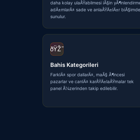
daha kolay ulaÅŸabilmesi iÃ§in yÃ¶nlendirm
adÄ±mlarÄ± sade ve anlaÅŸÄ±lÄ±r biÃ§imd
sunulur.
ðŸŽ¯
Bahis Kategorileri
FarklÄ± spor dallarÄ±, maÃ§ Ã¶ncesi
pazarlar ve canlÄ± karÅŸÄ±laÅŸmalar tek
panel Ã¼zerinden takip edilebilir.