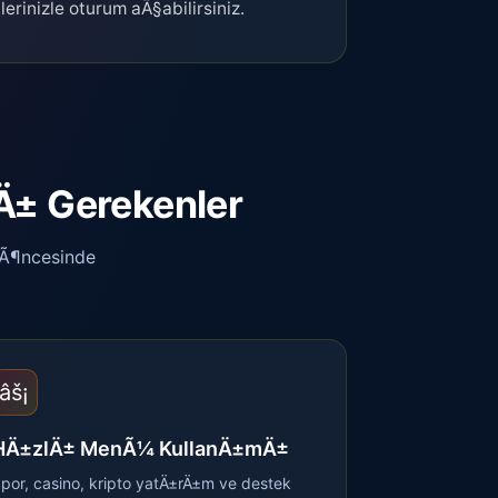
rinizle oturum aÃ§abilirsiniz.
Ä± Gerekenler
 Ã¶ncesinde
âš¡
HÄ±zlÄ± MenÃ¼ KullanÄ±mÄ±
por, casino, kripto yatÄ±rÄ±m ve destek