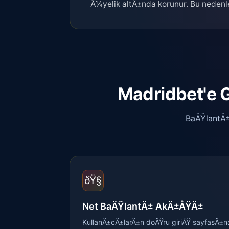
Ã¼yelik altÄ±nda korunur. Bu nedenle
Madridbet'e 
BaÄŸlantÄ±
ðŸ§­
Net BaÄŸlantÄ± AkÄ±ÅŸÄ±
KullanÄ±cÄ±larÄ±n doÄŸru giriÅŸ sayfasÄ±n