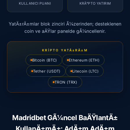
KULLANICI PUANI
KRÄ°PTO YATIRIM
YatÄ±rÄ±mlar blok zinciri Ã¼zerinden; desteklenen
coin ve aÄŸlar panelde gÃ¼ncellenir.
KRIPTO YATÄ±RÄ±M
Bitcoin (BTC)
Ethereum (ETH)
Tether (USDT)
Litecoin (LTC)
TRON (TRX)
Madridbet GÃ¼ncel BaÄŸlantÄ±
KullanÄ±mÄ±: AdÄ±m AdÄ±m