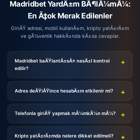
Madridbet YardÄ±m BÃ¶lÃ¼mÃ¼:
En Ã‡ok Merak Edilenler
GiriÅŸ adresi, mobil kullanÄ±m, kripto yatÄ±rÄ±m
ve gÃ¼venlik hakkÄ±nda kÄ±sa cevaplar.
Madridbet baÄŸlantÄ±sÄ± nasÄ±l kontrol
edilir?
Adres deÄŸiÅŸince hesabÄ±m etkilenir mi?
Telefonla giriÅŸ yapmak mÃ¼mkÃ¼n mÃ¼?
Kripto yatÄ±rÄ±mda nelere dikkat edilmeli?