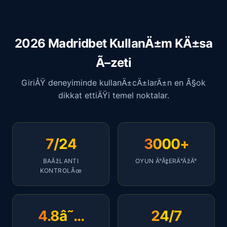
2026 Madridbet KullanÄ±m KÄ±sa
Ã–zeti
GiriÅŸ deneyiminde kullanÄ±cÄ±larÄ±n en Ã§ok
dikkat ettiÄŸi temel noktalar.
7/24
3000+
BAÄžLANTI
OYUN Ä°Ã‡ERÄ°ÄžÄ°
KONTROLÃœ
4.8â˜…
24/7