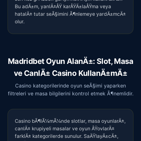
Bu adÄ±m, yanlÄ±ÅŸ karÅŸÄ±laÅŸma veya
hatalÄ± tutar seÃ§imini Ã¶nlemeye yardÄ±mcÄ±
olur.
Madridbet Oyun AlanÄ±: Slot, Masa
ve CanlÄ± Casino KullanÄ±mÄ±
Casino kategorilerinde oyun seÃ§imi yaparken
filtreleri ve masa bilgilerini kontrol etmek Ã¶nemlidir.
Casino bÃ¶lÃ¼mÃ¼nde slotlar, masa oyunlarÄ±,
canlÄ± krupiyeli masalar ve oyun ÅŸovlarÄ±
farklÄ± kategorilerde sunulur. SaÄŸlayÄ±cÄ±,