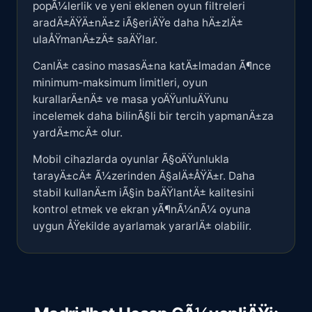
popÃ¼lerlik ve yeni eklenen oyun filtreleri
aradÄ±ÄŸÄ±nÄ±z iÃ§eriÄŸe daha hÄ±zlÄ±
ulaÅŸmanÄ±zÄ± saÄŸlar.
CanlÄ± casino masasÄ±na katÄ±lmadan Ã¶nce
minimum-maksimum limitleri, oyun
kurallarÄ±nÄ± ve masa yoÄŸunluÄŸunu
incelemek daha bilinÃ§li bir tercih yapmanÄ±za
yardÄ±mcÄ± olur.
Mobil cihazlarda oyunlar Ã§oÄŸunlukla
tarayÄ±cÄ± Ã¼zerinden Ã§alÄ±ÅŸÄ±r. Daha
stabil kullanÄ±m iÃ§in baÄŸlantÄ± kalitesini
kontrol etmek ve ekran yÃ¶nÃ¼nÃ¼ oyuna
uygun ÅŸekilde ayarlamak yararlÄ± olabilir.