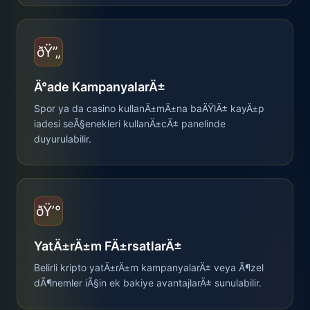
ðŸ”„
Ä°ade KampanyalarÄ±
Spor ya da casino kullanÄ±mÄ±na baÄŸlÄ± kayÄ±p
iadesi seÃ§enekleri kullanÄ±cÄ± panelinde
duyurulabilir.
ðŸ’°
YatÄ±rÄ±m FÄ±rsatlarÄ±
Belirli kripto yatÄ±rÄ±m kampanyalarÄ± veya Ã¶zel
dÃ¶nemler iÃ§in ek bakiye avantajlarÄ± sunulabilir.