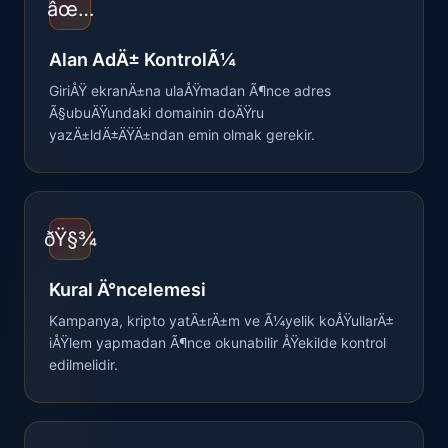
âœ…
Alan AdÄ± KontrolÃ¼
GiriÅŸ ekranÄ±na ulaÅŸmadan Ã¶nce adres
Ã§ubuÄŸundaki domainin doÄŸru
yazÄ±ldÄ±ÄŸÄ±ndan emin olmak gerekir.
ðŸ§¾
Kural Ä°ncelemesi
Kampanya, kripto yatÄ±rÄ±m ve Ã¼yelik koÅŸullarÄ±
iÅŸlem yapmadan Ã¶nce okunabilir ÅŸekilde kontrol
edilmelidir.