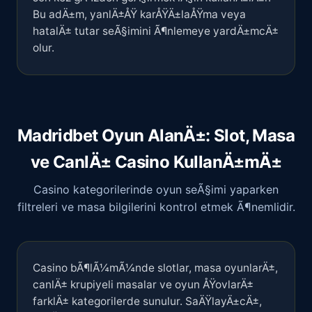
Bu adÄ±m, yanlÄ±ÅŸ karÅŸÄ±laÅŸma veya
hatalÄ± tutar seÃ§imini Ã¶nlemeye yardÄ±mcÄ±
olur.
Madridbet Oyun AlanÄ±: Slot, Masa
ve CanlÄ± Casino KullanÄ±mÄ±
Casino kategorilerinde oyun seÃ§imi yaparken
filtreleri ve masa bilgilerini kontrol etmek Ã¶nemlidir.
Casino bÃ¶lÃ¼mÃ¼nde slotlar, masa oyunlarÄ±,
canlÄ± krupiyeli masalar ve oyun ÅŸovlarÄ±
farklÄ± kategorilerde sunulur. SaÄŸlayÄ±cÄ±,