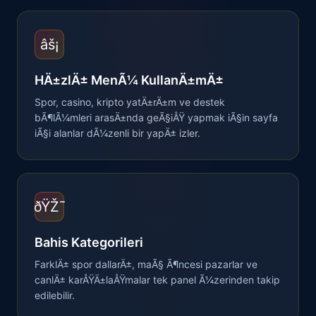
âš¡
HÄ±zlÄ± MenÃ¼ KullanÄ±mÄ±
Spor, casino, kripto yatÄ±rÄ±m ve destek
bÃ¶lÃ¼mleri arasÄ±nda geÃ§iÅŸ yapmak iÃ§in sayfa
iÃ§i alanlar dÃ¼zenli bir yapÄ± izler.
ðŸŽ¯
Bahis Kategorileri
FarklÄ± spor dallarÄ±, maÃ§ Ã¶ncesi pazarlar ve
canlÄ± karÅŸÄ±laÅŸmalar tek panel Ã¼zerinden takip
edilebilir.