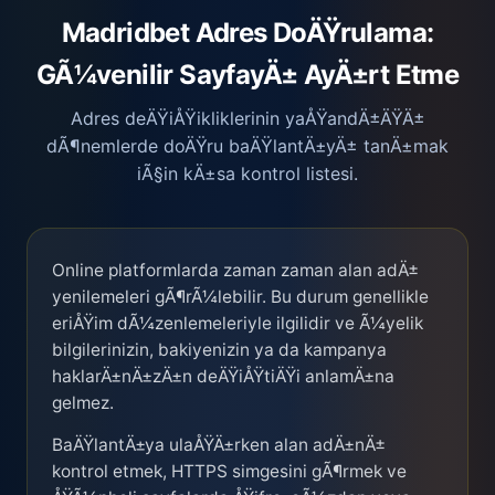
Madridbet Adres DoÄŸrulama:
GÃ¼venilir SayfayÄ± AyÄ±rt Etme
Adres deÄŸiÅŸikliklerinin yaÅŸandÄ±ÄŸÄ±
dÃ¶nemlerde doÄŸru baÄŸlantÄ±yÄ± tanÄ±mak
iÃ§in kÄ±sa kontrol listesi.
Online platformlarda zaman zaman alan adÄ±
yenilemeleri gÃ¶rÃ¼lebilir. Bu durum genellikle
eriÅŸim dÃ¼zenlemeleriyle ilgilidir ve Ã¼yelik
bilgilerinizin, bakiyenizin ya da kampanya
haklarÄ±nÄ±zÄ±n deÄŸiÅŸtiÄŸi anlamÄ±na
gelmez.
BaÄŸlantÄ±ya ulaÅŸÄ±rken alan adÄ±nÄ±
kontrol etmek, HTTPS simgesini gÃ¶rmek ve