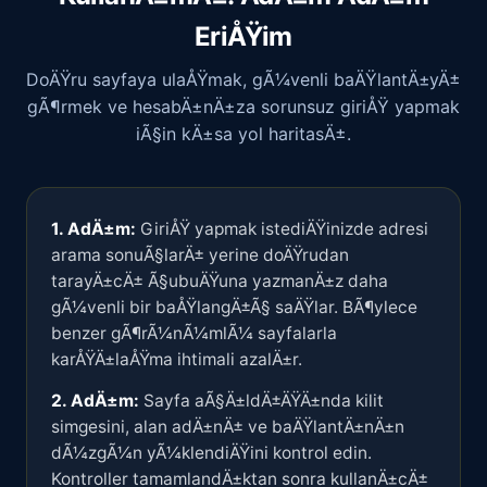
EriÅŸim
DoÄŸru sayfaya ulaÅŸmak, gÃ¼venli baÄŸlantÄ±yÄ±
gÃ¶rmek ve hesabÄ±nÄ±za sorunsuz giriÅŸ yapmak
iÃ§in kÄ±sa yol haritasÄ±.
1. AdÄ±m:
GiriÅŸ yapmak istediÄŸinizde adresi
arama sonuÃ§larÄ± yerine doÄŸrudan
tarayÄ±cÄ± Ã§ubuÄŸuna yazmanÄ±z daha
gÃ¼venli bir baÅŸlangÄ±Ã§ saÄŸlar. BÃ¶ylece
benzer gÃ¶rÃ¼nÃ¼mlÃ¼ sayfalarla
karÅŸÄ±laÅŸma ihtimali azalÄ±r.
2. AdÄ±m:
Sayfa aÃ§Ä±ldÄ±ÄŸÄ±nda kilit
simgesini, alan adÄ±nÄ± ve baÄŸlantÄ±nÄ±n
dÃ¼zgÃ¼n yÃ¼klendiÄŸini kontrol edin.
Kontroller tamamlandÄ±ktan sonra kullanÄ±cÄ±