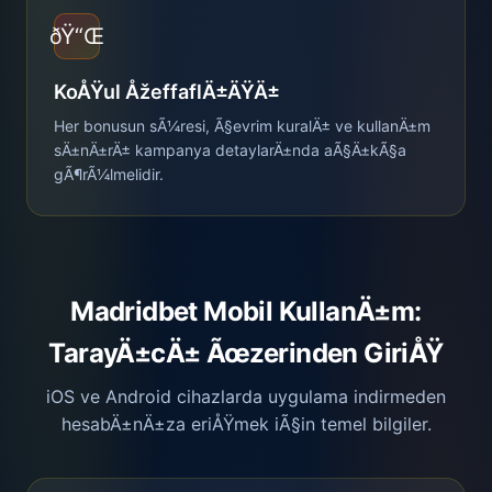
ðŸ“Œ
KoÅŸul ÅžeffaflÄ±ÄŸÄ±
Her bonusun sÃ¼resi, Ã§evrim kuralÄ± ve kullanÄ±m
sÄ±nÄ±rÄ± kampanya detaylarÄ±nda aÃ§Ä±kÃ§a
gÃ¶rÃ¼lmelidir.
Madridbet Mobil KullanÄ±m:
TarayÄ±cÄ± Ãœzerinden GiriÅŸ
iOS ve Android cihazlarda uygulama indirmeden
hesabÄ±nÄ±za eriÅŸmek iÃ§in temel bilgiler.