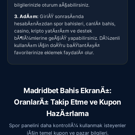
bilgilerinizle oturum aÃ§abilirsiniz.
3. AdÄ±m:
GiriÅŸ sonrasÄ±nda
hesabÄ±nÄ±zdan spor bahisleri, canlÄ± bahis,
casino, kripto yatÄ±rÄ±m ve destek
bÃ¶lÃ¼mlerine geÃ§iÅŸ yapabilirsiniz. DÃ¼zenli
kullanÄ±m iÃ§in doÄŸru baÄŸlantÄ±yÄ±
favorilerinize eklemek faydalÄ± olur.
Madridbet Bahis EkranÄ±:
OranlarÄ± Takip Etme ve Kupon
HazÄ±rlama
Spor panelini daha kontrollÃ¼ kullanmak isteyenler
iÃ§in temel kupon ve pazar bilgileri.