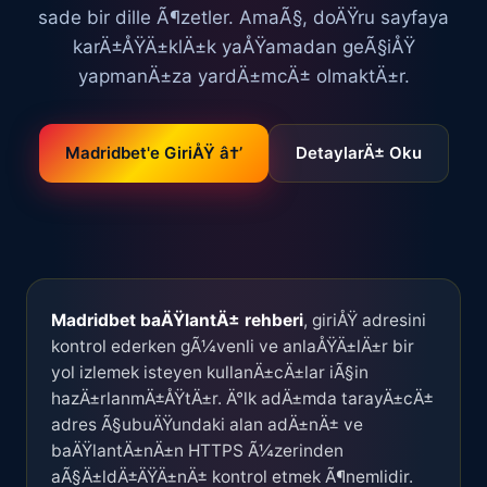
sade bir dille Ã¶zetler. AmaÃ§, doÄŸru sayfaya
karÄ±ÅŸÄ±klÄ±k yaÅŸamadan geÃ§iÅŸ
yapmanÄ±za yardÄ±mcÄ± olmaktÄ±r.
Madridbet'e GiriÅŸ â†’
DetaylarÄ± Oku
Madridbet baÄŸlantÄ± rehberi
, giriÅŸ adresini
kontrol ederken gÃ¼venli ve anlaÅŸÄ±lÄ±r bir
yol izlemek isteyen kullanÄ±cÄ±lar iÃ§in
hazÄ±rlanmÄ±ÅŸtÄ±r. Ä°lk adÄ±mda tarayÄ±cÄ±
adres Ã§ubuÄŸundaki alan adÄ±nÄ± ve
baÄŸlantÄ±nÄ±n HTTPS Ã¼zerinden
aÃ§Ä±ldÄ±ÄŸÄ±nÄ± kontrol etmek Ã¶nemlidir.