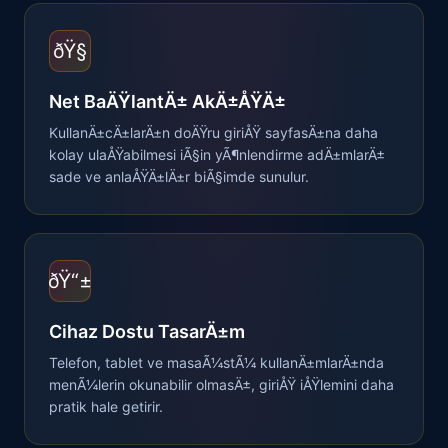
ðŸ§­
Net BaÄŸlantÄ± AkÄ±ÅŸÄ±
KullanÄ±cÄ±larÄ±n doÄŸru giriÅŸ sayfasÄ±na daha
kolay ulaÅŸabilmesi iÃ§in yÃ¶nlendirme adÄ±mlarÄ±
sade ve anlaÅŸÄ±lÄ±r biÃ§imde sunulur.
ðŸ“±
Cihaz Dostu TasarÄ±m
Telefon, tablet ve masaÃ¼stÃ¼ kullanÄ±mlarÄ±nda
menÃ¼lerin okunabilir olmasÄ±, giriÅŸ iÅŸlemini daha
pratik hale getirir.