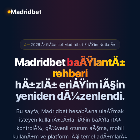
Madridbet
â—
2026 Â· GÃ¼ncel Madridbet EriÅŸim NotlarÄ±
Madridbet
baÄŸlantÄ±
rehberi
hÄ±zlÄ± eriÅŸim iÃ§in
yeniden dÃ¼zenlendi.
Bu sayfa, Madridbet hesabÄ±na ulaÅŸmak
isteyen kullanÄ±cÄ±lar iÃ§in baÄŸlantÄ±
kontrolÃ¼, gÃ¼venli oturum aÃ§ma, mobil
kullanÄ±m ve platform iÃ§i temel adÄ±mlarÄ±