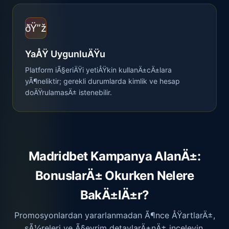
ðŸ”ž
YaÅŸ UygunluÄŸu
Platform iÃ§eriÄŸi yetiÅŸkin kullanÄ±cÄ±lara
yÃ¶neliktir; gerekli durumlarda kimlik ve hesap
doÄŸrulamasÄ± istenebilir.
Madridbet Kampanya AlanÄ±:
BonuslarÄ± Okurken Nelere
BakÄ±lÄ±r?
Promosyonlardan yararlanmadan Ã¶nce ÅŸartlarÄ±,
sÃ¼releri ve Ã§evrim detaylarÄ±nÄ± inceleyin.