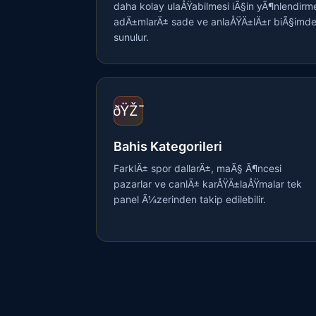
daha kolay ulaÅŸabilmesi iÃ§in yÃ¶nlendirm
adÄ±mlarÄ± sade ve anlaÅŸÄ±lÄ±r biÃ§imd
sunulur.
ðŸŽ¯
Bahis Kategorileri
FarklÄ± spor dallarÄ±, maÃ§ Ã¶ncesi
pazarlar ve canlÄ± karÅŸÄ±laÅŸmalar tek
panel Ã¼zerinden takip edilebilir.