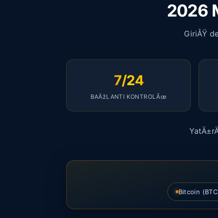
2026 
GiriÅŸ d
7/24
BAÄžLANTI KONTROLÃœ
YatÄ±rÄ
Bitcoin (BTC