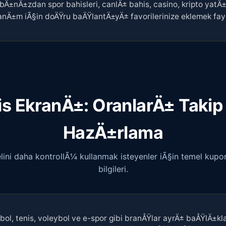
Ä±nÄ±zdan spor bahisleri, canlÄ± bahis, casino, kripto yat
lanÄ±m iÃ§in doÄŸru baÄŸlantÄ±yÄ± favorilerinize eklemek fay
is EkranÄ±: OranlarÄ± Takip
HazÄ±rlama
lini daha kontrollÃ¼ kullanmak isteyenler iÃ§in temel kupo
bilgileri.
, tenis, voleybol ve e-spor gibi branÅŸlar ayrÄ± baÅŸlÄ±klar a