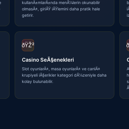
e
kullanÄ±mlarÄ±nda menÃ¼lerin okunabilir
b
e
olmasÄ±, giriÅŸ iÅŸlemini daha pratik hale
i
getirir.
i
ðŸŽ²
ð
Casino SeÃ§enekleri
Slot oyunlarÄ±, masa oyunlarÄ± ve canlÄ±
A
krupiyeli iÃ§erikler kategori dÃ¼zeniyle daha
h
kolay bulunabilir.
s
Ã