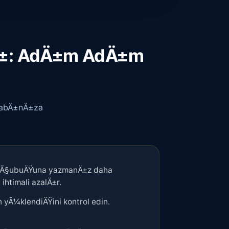
Ä±: AdÄ±m AdÄ±m
sabÄ±nÄ±za
Ä± Ã§ubuÄŸuna yazmanÄ±z daha
htimali azalÄ±r.
yÃ¼klendiÄŸini kontrol edin.