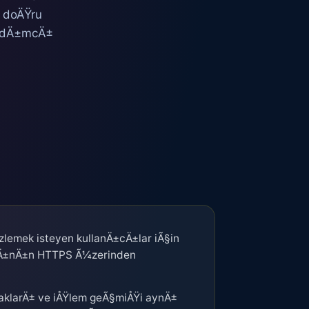
, doÄŸru
ardÄ±mcÄ±
izlemek isteyen kullanÄ±cÄ±lar iÃ§in
tÄ±nÄ±n HTTPS Ã¼zerinden
aklarÄ± ve iÅŸlem geÃ§miÅŸi aynÄ±