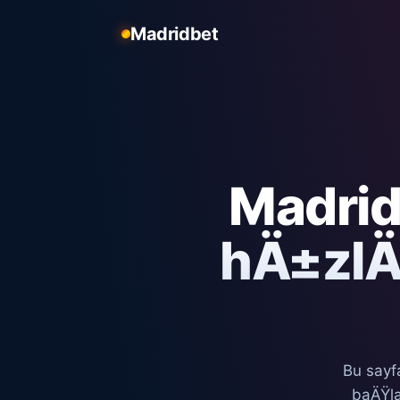
Madridbet
Madri
hÄ±zlÄ
Bu sayf
baÄŸla