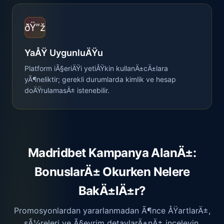
ðŸ”ž
YaÅŸ UygunluÄŸu
Platform iÃ§eriÄŸi yetiÅŸkin kullanÄ±cÄ±lara
yÃ¶neliktir; gerekli durumlarda kimlik ve hesap
doÄŸrulamasÄ± istenebilir.
Madridbet Kampanya AlanÄ±:
BonuslarÄ± Okurken Nelere
BakÄ±lÄ±r?
Promosyonlardan yararlanmadan Ã¶nce ÅŸartlarÄ±,
sÃ¼releri ve Ã§evrim detaylarÄ±nÄ± inceleyin.