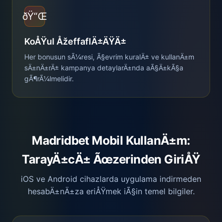
ðŸ“Œ
KoÅŸul ÅžeffaflÄ±ÄŸÄ±
Her bonusun sÃ¼resi, Ã§evrim kuralÄ± ve kullanÄ±m
sÄ±nÄ±rÄ± kampanya detaylarÄ±nda aÃ§Ä±kÃ§a
gÃ¶rÃ¼lmelidir.
Madridbet Mobil KullanÄ±m:
TarayÄ±cÄ± Ãœzerinden GiriÅŸ
iOS ve Android cihazlarda uygulama indirmeden
hesabÄ±nÄ±za eriÅŸmek iÃ§in temel bilgiler.