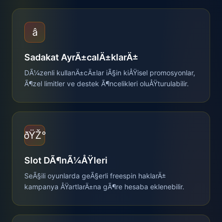
â­
Sadakat AyrÄ±calÄ±klarÄ±
DÃ¼zenli kullanÄ±cÄ±lar iÃ§in kiÅŸisel promosyonlar,
Ã¶zel limitler ve destek Ã¶ncelikleri oluÅŸturulabilir.
ðŸŽ°
Slot DÃ¶nÃ¼ÅŸleri
SeÃ§ili oyunlarda geÃ§erli freespin haklarÄ±
kampanya ÅŸartlarÄ±na gÃ¶re hesaba eklenebilir.