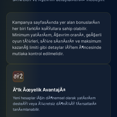
Kampanya sayfasÄ±nda yer alan bonuslarÄ±n
her biri farklÄ± koÅŸullara sahip olabilir.
Minimum yatÄ±rÄ±m, Ã§evrim oranÄ±, geÃ§erli
oyun tÃ¼rleri, sÃ¼re sÄ±nÄ±rÄ± ve maksimum
kazanÃ§ limiti gibi detaylar iÅŸlem Ã¶ncesinde
mutlaka kontrol edilmelidir.
ðŸŽ
Ä°lk Ãœyelik AvantajÄ±
Yeni hesaplar iÃ§in dÃ¶nemsel olarak yatÄ±rÄ±m
desteÄŸi veya Ã¼cretsiz dÃ¶nÃ¼ÅŸ fÄ±rsatlarÄ±
tanÄ±mlanabilir.