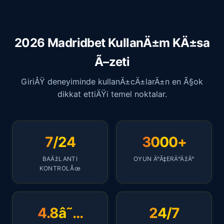
2026 Madridbet KullanÄ±m KÄ±sa
Ã–zeti
GiriÅŸ deneyiminde kullanÄ±cÄ±larÄ±n en Ã§ok
dikkat ettiÄŸi temel noktalar.
7/24
3000+
BAÄžLANTI
OYUN Ä°Ã‡ERÄ°ÄžÄ°
KONTROLÃœ
4.8â˜…
24/7