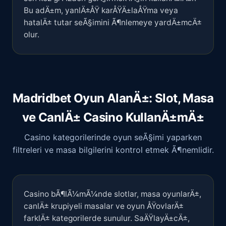
Bu adÄ±m, yanlÄ±ÅŸ karÅŸÄ±laÅŸma veya
hatalÄ± tutar seÃ§imini Ã¶nlemeye yardÄ±mcÄ±
olur.
Madridbet Oyun AlanÄ±: Slot, Masa
ve CanlÄ± Casino KullanÄ±mÄ±
Casino kategorilerinde oyun seÃ§imi yaparken
filtreleri ve masa bilgilerini kontrol etmek Ã¶nemlidir.
Casino bÃ¶lÃ¼mÃ¼nde slotlar, masa oyunlarÄ±,
canlÄ± krupiyeli masalar ve oyun ÅŸovlarÄ±
farklÄ± kategorilerde sunulur. SaÄŸlayÄ±cÄ±,