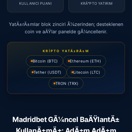
KULLANICI PUANI
KRÄ°PTO YATIRIM
YatÄ±rÄ±mlar blok zinciri Ã¼zerinden; desteklenen
coin ve aÄŸlar panelde gÃ¼ncellenir.
KRIPTO YATÄ±RÄ±M
Bitcoin (BTC)
Ethereum (ETH)
Tether (USDT)
Litecoin (LTC)
TRON (TRX)
Madridbet GÃ¼ncel BaÄŸlantÄ±
KullanÄ±mÄ±: AdÄ±m AdÄ±m