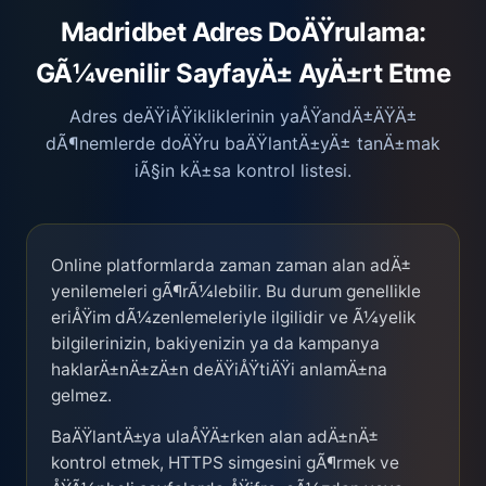
Madridbet Adres DoÄŸrulama:
GÃ¼venilir SayfayÄ± AyÄ±rt Etme
Adres deÄŸiÅŸikliklerinin yaÅŸandÄ±ÄŸÄ±
dÃ¶nemlerde doÄŸru baÄŸlantÄ±yÄ± tanÄ±mak
iÃ§in kÄ±sa kontrol listesi.
Online platformlarda zaman zaman alan adÄ±
yenilemeleri gÃ¶rÃ¼lebilir. Bu durum genellikle
eriÅŸim dÃ¼zenlemeleriyle ilgilidir ve Ã¼yelik
bilgilerinizin, bakiyenizin ya da kampanya
haklarÄ±nÄ±zÄ±n deÄŸiÅŸtiÄŸi anlamÄ±na
gelmez.
BaÄŸlantÄ±ya ulaÅŸÄ±rken alan adÄ±nÄ±
kontrol etmek, HTTPS simgesini gÃ¶rmek ve