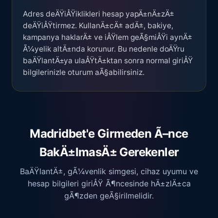
Adres deÄŸiÅŸiklikleri hesap yapÄ±nÄ±zÄ±
deÄŸiÅŸtirmez. KullanÄ±cÄ± adÄ±, bakiye,
kampanya haklarÄ± ve iÅŸlem geÃ§miÅŸi aynÄ±
Ã¼yelik altÄ±nda korunur. Bu nedenle doÄŸru
baÄŸlantÄ±ya ulaÅŸtÄ±ktan sonra normal giriÅŸ
bilgilerinizle oturum aÃ§abilirsiniz.
Madridbet'e Girmeden Ã–nce
BakÄ±lmasÄ± Gerekenler
BaÄŸlantÄ±, gÃ¼venlik simgesi, cihaz uyumu ve
hesap bilgileri giriÅŸ Ã¶ncesinde hÄ±zlÄ±ca
gÃ¶zden geÃ§irilmelidir.