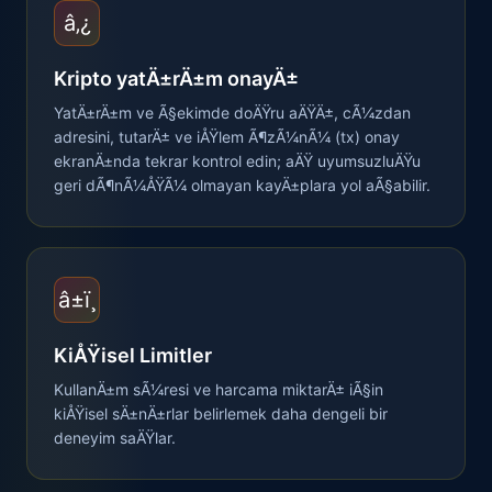
â‚¿
Kripto yatÄ±rÄ±m onayÄ±
YatÄ±rÄ±m ve Ã§ekimde doÄŸru aÄŸÄ±, cÃ¼zdan
adresini, tutarÄ± ve iÅŸlem Ã¶zÃ¼nÃ¼ (tx) onay
ekranÄ±nda tekrar kontrol edin; aÄŸ uyumsuzluÄŸu
geri dÃ¶nÃ¼ÅŸÃ¼ olmayan kayÄ±plara yol aÃ§abilir.
â±ï¸
KiÅŸisel Limitler
KullanÄ±m sÃ¼resi ve harcama miktarÄ± iÃ§in
kiÅŸisel sÄ±nÄ±rlar belirlemek daha dengeli bir
deneyim saÄŸlar.