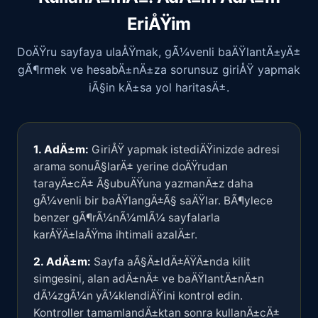
EriÅŸim
DoÄŸru sayfaya ulaÅŸmak, gÃ¼venli baÄŸlantÄ±yÄ±
gÃ¶rmek ve hesabÄ±nÄ±za sorunsuz giriÅŸ yapmak
iÃ§in kÄ±sa yol haritasÄ±.
1. AdÄ±m:
GiriÅŸ yapmak istediÄŸinizde adresi
arama sonuÃ§larÄ± yerine doÄŸrudan
tarayÄ±cÄ± Ã§ubuÄŸuna yazmanÄ±z daha
gÃ¼venli bir baÅŸlangÄ±Ã§ saÄŸlar. BÃ¶ylece
benzer gÃ¶rÃ¼nÃ¼mlÃ¼ sayfalarla
karÅŸÄ±laÅŸma ihtimali azalÄ±r.
2. AdÄ±m:
Sayfa aÃ§Ä±ldÄ±ÄŸÄ±nda kilit
simgesini, alan adÄ±nÄ± ve baÄŸlantÄ±nÄ±n
dÃ¼zgÃ¼n yÃ¼klendiÄŸini kontrol edin.
Kontroller tamamlandÄ±ktan sonra kullanÄ±cÄ±