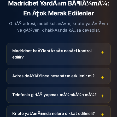
Madridbet YardÄ±m BÃ¶lÃ¼mÃ¼:
En Ã‡ok Merak Edilenler
GiriÅŸ adresi, mobil kullanÄ±m, kripto yatÄ±rÄ±m
ve gÃ¼venlik hakkÄ±nda kÄ±sa cevaplar.
Madridbet baÄŸlantÄ±sÄ± nasÄ±l kontrol
edilir?
Adres deÄŸiÅŸince hesabÄ±m etkilenir mi?
Telefonla giriÅŸ yapmak mÃ¼mkÃ¼n mÃ¼?
Kripto yatÄ±rÄ±mda nelere dikkat edilmeli?