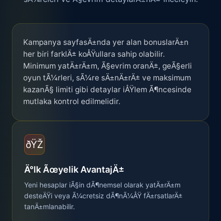
Kampanya sayfasÄ±nda yer alan bonuslarÄ±n
her biri farklÄ± koÅŸullara sahip olabilir.
Minimum yatÄ±rÄ±m, Ã§evrim oranÄ±, geÃ§erli
oyun tÃ¼rleri, sÃ¼re sÄ±nÄ±rÄ± ve maksimum
kazanÃ§ limiti gibi detaylar iÅŸlem Ã¶ncesinde
mutlaka kontrol edilmelidir.
ðŸŽ
Ä°lk Ãœyelik AvantajÄ±
Yeni hesaplar iÃ§in dÃ¶nemsel olarak yatÄ±rÄ±m
desteÄŸi veya Ã¼cretsiz dÃ¶nÃ¼ÅŸ fÄ±rsatlarÄ±
tanÄ±mlanabilir.