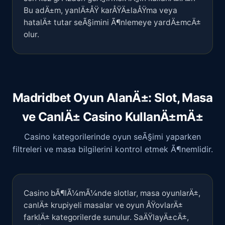
Bu adÄ±m, yanlÄ±ÅŸ karÅŸÄ±laÅŸma veya
hatalÄ± tutar seÃ§imini Ã¶nlemeye yardÄ±mcÄ±
olur.
Madridbet Oyun AlanÄ±: Slot, Masa
ve CanlÄ± Casino KullanÄ±mÄ±
Casino kategorilerinde oyun seÃ§imi yaparken
filtreleri ve masa bilgilerini kontrol etmek Ã¶nemlidir.
Casino bÃ¶lÃ¼mÃ¼nde slotlar, masa oyunlarÄ±,
canlÄ± krupiyeli masalar ve oyun ÅŸovlarÄ±
farklÄ± kategorilerde sunulur. SaÄŸlayÄ±cÄ±,