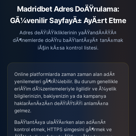
Madridbet Adres DoÄŸrulama:
GÃ¼venilir SayfayÄ± AyÄ±rt Etme
Adres deÄŸiÅŸikliklerinin yaÅŸandÄ±ÄŸÄ±
dÃ¶nemlerde doÄŸru baÄŸlantÄ±yÄ± tanÄ±mak
iÃ§in kÄ±sa kontrol listesi.
Online platformlarda zaman zaman alan adÄ±
yenilemeleri gÃ¶rÃ¼lebilir. Bu durum genellikle
eriÅŸim dÃ¼zenlemeleriyle ilgilidir ve Ã¼yelik
bilgilerinizin, bakiyenizin ya da kampanya
haklarÄ±nÄ±zÄ±n deÄŸiÅŸtiÄŸi anlamÄ±na
gelmez.
BaÄŸlantÄ±ya ulaÅŸÄ±rken alan adÄ±nÄ±
kontrol etmek, HTTPS simgesini gÃ¶rmek ve