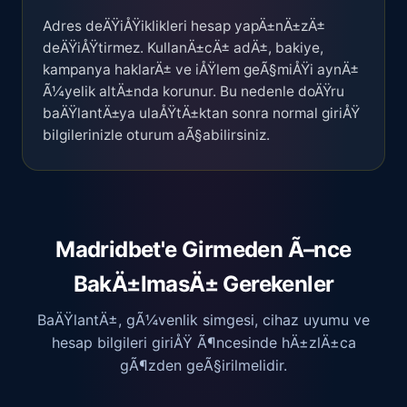
Adres deÄŸiÅŸiklikleri hesap yapÄ±nÄ±zÄ±
deÄŸiÅŸtirmez. KullanÄ±cÄ± adÄ±, bakiye,
kampanya haklarÄ± ve iÅŸlem geÃ§miÅŸi aynÄ±
Ã¼yelik altÄ±nda korunur. Bu nedenle doÄŸru
baÄŸlantÄ±ya ulaÅŸtÄ±ktan sonra normal giriÅŸ
bilgilerinizle oturum aÃ§abilirsiniz.
Madridbet'e Girmeden Ã–nce
BakÄ±lmasÄ± Gerekenler
BaÄŸlantÄ±, gÃ¼venlik simgesi, cihaz uyumu ve
hesap bilgileri giriÅŸ Ã¶ncesinde hÄ±zlÄ±ca
gÃ¶zden geÃ§irilmelidir.