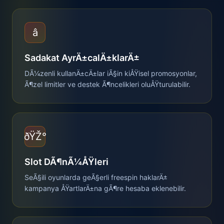
â­
Sadakat AyrÄ±calÄ±klarÄ±
DÃ¼zenli kullanÄ±cÄ±lar iÃ§in kiÅŸisel promosyonlar,
Ã¶zel limitler ve destek Ã¶ncelikleri oluÅŸturulabilir.
ðŸŽ°
Slot DÃ¶nÃ¼ÅŸleri
SeÃ§ili oyunlarda geÃ§erli freespin haklarÄ±
kampanya ÅŸartlarÄ±na gÃ¶re hesaba eklenebilir.