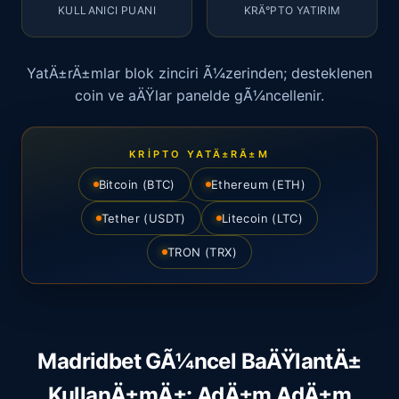
KULLANICI PUANI
KRÄ°PTO YATIRIM
YatÄ±rÄ±mlar blok zinciri Ã¼zerinden; desteklenen
coin ve aÄŸlar panelde gÃ¼ncellenir.
KRIPTO YATÄ±RÄ±M
Bitcoin (BTC)
Ethereum (ETH)
Tether (USDT)
Litecoin (LTC)
TRON (TRX)
Madridbet GÃ¼ncel BaÄŸlantÄ±
KullanÄ±mÄ±: AdÄ±m AdÄ±m