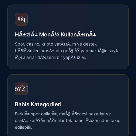
âš¡
HÄ±zlÄ± MenÃ¼ KullanÄ±mÄ±
Spor, casino, kripto yatÄ±rÄ±m ve destek
bÃ¶lÃ¼mleri arasÄ±nda geÃ§iÅŸ yapmak iÃ§in sayfa
iÃ§i alanlar dÃ¼zenli bir yapÄ± izler.
ðŸŽ¯
Bahis Kategorileri
FarklÄ± spor dallarÄ±, maÃ§ Ã¶ncesi pazarlar ve
canlÄ± karÅŸÄ±laÅŸmalar tek panel Ã¼zerinden takip
edilebilir.