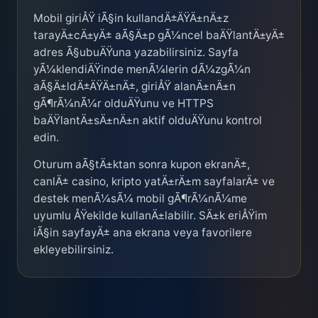
Mobil giriÅŸ iÃ§in kullandÄ±ÄŸÄ±nÄ±z
tarayÄ±cÄ±yÄ± aÃ§Ä±p gÃ¼ncel baÄŸlantÄ±yÄ±
adres Ã§ubuÄŸuna yazabilirsiniz. Sayfa
yÃ¼klendiÄŸinde menÃ¼lerin dÃ¼zgÃ¼n
aÃ§Ä±ldÄ±ÄŸÄ±nÄ±, giriÅŸ alanÄ±nÄ±n
gÃ¶rÃ¼nÃ¼r olduÄŸunu ve HTTPS
baÄŸlantÄ±sÄ±nÄ±n aktif olduÄŸunu kontrol
edin.
Oturum aÃ§tÄ±ktan sonra kupon ekranÄ±,
canlÄ± casino, kripto yatÄ±rÄ±m sayfalarÄ± ve
destek menÃ¼sÃ¼ mobil gÃ¶rÃ¼nÃ¼me
uyumlu ÅŸekilde kullanÄ±labilir. SÄ±k eriÅŸim
iÃ§in sayfayÄ± ana ekrana veya favorilere
ekleyebilirsiniz.