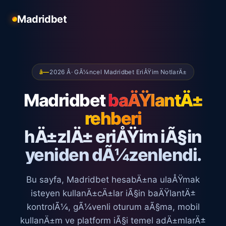
Madridbet
â—
2026 Â· GÃ¼ncel Madridbet EriÅŸim NotlarÄ±
Madridbet
baÄŸlantÄ±
rehberi
hÄ±zlÄ± eriÅŸim iÃ§in
yeniden dÃ¼zenlendi.
Bu sayfa, Madridbet hesabÄ±na ulaÅŸmak
isteyen kullanÄ±cÄ±lar iÃ§in baÄŸlantÄ±
kontrolÃ¼, gÃ¼venli oturum aÃ§ma, mobil
kullanÄ±m ve platform iÃ§i temel adÄ±mlarÄ±