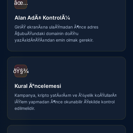
âœ…
Alan AdÄ± KontrolÃ¼
GiriÅŸ ekranÄ±na ulaÅŸmadan Ã¶nce adres
Ã§ubuÄŸundaki domainin doÄŸru
yazÄ±ldÄ±ÄŸÄ±ndan emin olmak gerekir.
ðŸ§¾
Kural Ä°ncelemesi
Kampanya, kripto yatÄ±rÄ±m ve Ã¼yelik koÅŸullarÄ±
iÅŸlem yapmadan Ã¶nce okunabilir ÅŸekilde kontrol
edilmelidir.