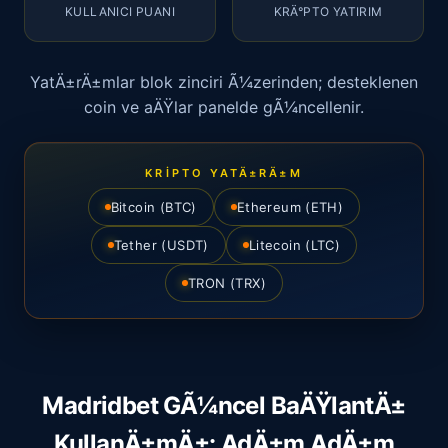
KULLANICI PUANI
KRÄ°PTO YATIRIM
YatÄ±rÄ±mlar blok zinciri Ã¼zerinden; desteklenen
coin ve aÄŸlar panelde gÃ¼ncellenir.
KRIPTO YATÄ±RÄ±M
Bitcoin (BTC)
Ethereum (ETH)
Tether (USDT)
Litecoin (LTC)
TRON (TRX)
Madridbet GÃ¼ncel BaÄŸlantÄ±
KullanÄ±mÄ±: AdÄ±m AdÄ±m