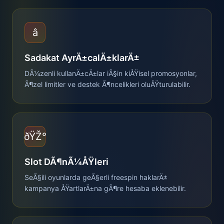
â­
Sadakat AyrÄ±calÄ±klarÄ±
DÃ¼zenli kullanÄ±cÄ±lar iÃ§in kiÅŸisel promosyonlar,
Ã¶zel limitler ve destek Ã¶ncelikleri oluÅŸturulabilir.
ðŸŽ°
Slot DÃ¶nÃ¼ÅŸleri
SeÃ§ili oyunlarda geÃ§erli freespin haklarÄ±
kampanya ÅŸartlarÄ±na gÃ¶re hesaba eklenebilir.