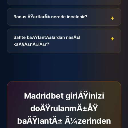
Bonus ÅŸartlarÄ± nerede incelenir?
Sahte baÄŸlantÄ±lardan nasÄ±l
kaÃ§Ä±nÄ±lÄ±r?
Madridbet giriÅŸinizi
doÄŸrulanmÄ±ÅŸ
baÄŸlantÄ± Ã¼zerinden