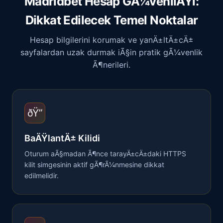
Madridbet Hesap GÃ¼venliÄŸi:
Dikkat Edilecek Temel Noktalar
Hesap bilgilerini korumak ve yanÄ±ltÄ±cÄ±
sayfalardan uzak durmak iÃ§in pratik gÃ¼venlik
Ã¶nerileri.
ðŸ”
BaÄŸlantÄ± Kilidi
Oturum aÃ§madan Ã¶nce tarayÄ±cÄ±daki HTTPS
kilit simgesinin aktif gÃ¶rÃ¼nmesine dikkat
edilmelidir.