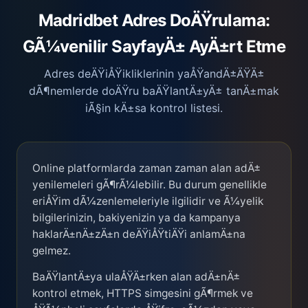
Madridbet Adres DoÄŸrulama:
GÃ¼venilir SayfayÄ± AyÄ±rt Etme
Adres deÄŸiÅŸikliklerinin yaÅŸandÄ±ÄŸÄ±
dÃ¶nemlerde doÄŸru baÄŸlantÄ±yÄ± tanÄ±mak
iÃ§in kÄ±sa kontrol listesi.
Online platformlarda zaman zaman alan adÄ±
yenilemeleri gÃ¶rÃ¼lebilir. Bu durum genellikle
eriÅŸim dÃ¼zenlemeleriyle ilgilidir ve Ã¼yelik
bilgilerinizin, bakiyenizin ya da kampanya
haklarÄ±nÄ±zÄ±n deÄŸiÅŸtiÄŸi anlamÄ±na
gelmez.
BaÄŸlantÄ±ya ulaÅŸÄ±rken alan adÄ±nÄ±
kontrol etmek, HTTPS simgesini gÃ¶rmek ve