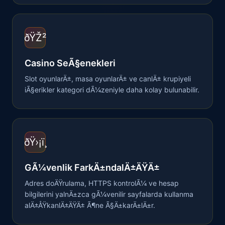
ðŸŽ²
Casino SeÃ§enekleri
Slot oyunlarÄ±, masa oyunlarÄ± ve canlÄ± krupiyeli
iÃ§erikler kategori dÃ¼zeniyle daha kolay bulunabilir.
ðŸ›¡ï¸
GÃ¼venlik FarkÄ±ndalÄ±ÄŸÄ±
Adres doÄŸrulama, HTTPS kontrolÃ¼ ve hesap
bilgilerini yalnÄ±zca gÃ¼venilir sayfalarda kullanma
alÄ±ÅŸkanlÄ±ÄŸÄ± Ã¶ne Ã§Ä±karÄ±lÄ±r.