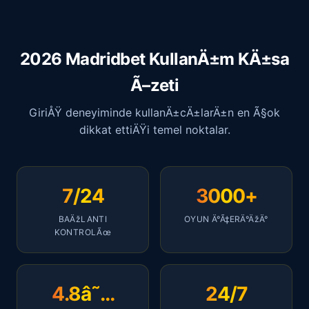
2026 Madridbet KullanÄ±m KÄ±sa
Ã–zeti
GiriÅŸ deneyiminde kullanÄ±cÄ±larÄ±n en Ã§ok
dikkat ettiÄŸi temel noktalar.
7/24
3000+
BAÄžLANTI
OYUN Ä°Ã‡ERÄ°ÄžÄ°
KONTROLÃœ
4.8â˜…
24/7