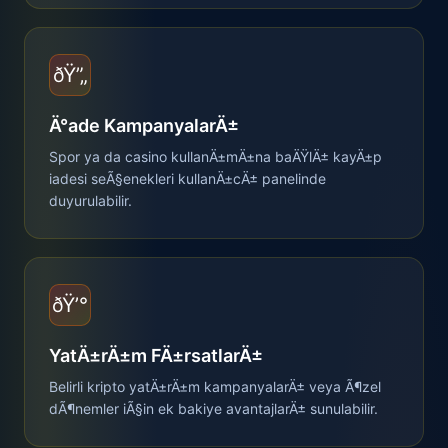
ðŸ”„
Ä°ade KampanyalarÄ±
Spor ya da casino kullanÄ±mÄ±na baÄŸlÄ± kayÄ±p
iadesi seÃ§enekleri kullanÄ±cÄ± panelinde
duyurulabilir.
ðŸ’°
YatÄ±rÄ±m FÄ±rsatlarÄ±
Belirli kripto yatÄ±rÄ±m kampanyalarÄ± veya Ã¶zel
dÃ¶nemler iÃ§in ek bakiye avantajlarÄ± sunulabilir.