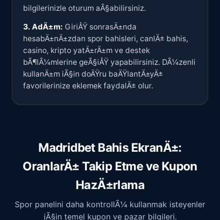
bilgilerinizle oturum aÃ§abilirsiniz.
3. AdÄ±m:
GiriÅŸ sonrasÄ±nda
hesabÄ±nÄ±zdan spor bahisleri, canlÄ± bahis,
casino, kripto yatÄ±rÄ±m ve destek
bÃ¶lÃ¼mlerine geÃ§iÅŸ yapabilirsiniz. DÃ¼zenli
kullanÄ±m iÃ§in doÄŸru baÄŸlantÄ±yÄ±
favorilerinize eklemek faydalÄ± olur.
Madridbet Bahis EkranÄ±:
OranlarÄ± Takip Etme ve Kupon
HazÄ±rlama
Spor panelini daha kontrollÃ¼ kullanmak isteyenler
iÃ§in temel kupon ve pazar bilgileri.