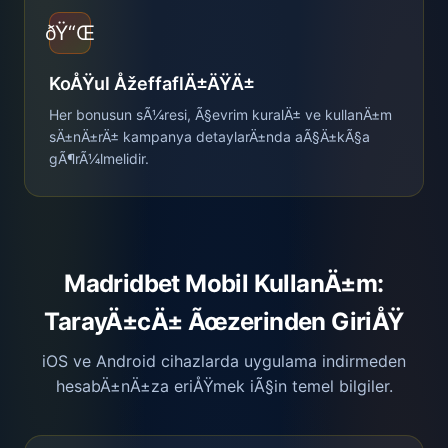
ðŸ“Œ
KoÅŸul ÅžeffaflÄ±ÄŸÄ±
Her bonusun sÃ¼resi, Ã§evrim kuralÄ± ve kullanÄ±m
sÄ±nÄ±rÄ± kampanya detaylarÄ±nda aÃ§Ä±kÃ§a
gÃ¶rÃ¼lmelidir.
Madridbet Mobil KullanÄ±m:
TarayÄ±cÄ± Ãœzerinden GiriÅŸ
iOS ve Android cihazlarda uygulama indirmeden
hesabÄ±nÄ±za eriÅŸmek iÃ§in temel bilgiler.