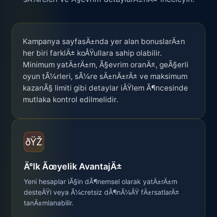
Kampanya sayfasÄ±nda yer alan bonuslarÄ±n
her biri farklÄ± koÅŸullara sahip olabilir.
Minimum yatÄ±rÄ±m, Ã§evrim oranÄ±, geÃ§erli
oyun tÃ¼rleri, sÃ¼re sÄ±nÄ±rÄ± ve maksimum
kazanÃ§ limiti gibi detaylar iÅŸlem Ã¶ncesinde
mutlaka kontrol edilmelidir.
ðŸŽ
Ä°lk Ãœyelik AvantajÄ±
Yeni hesaplar iÃ§in dÃ¶nemsel olarak yatÄ±rÄ±m
desteÄŸi veya Ã¼cretsiz dÃ¶nÃ¼ÅŸ fÄ±rsatlarÄ±
tanÄ±mlanabilir.