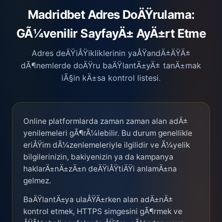
Madridbet Adres DoÄŸrulama:
GÃ¼venilir SayfayÄ± AyÄ±rt Etme
Adres deÄŸiÅŸikliklerinin yaÅŸandÄ±ÄŸÄ±
dÃ¶nemlerde doÄŸru baÄŸlantÄ±yÄ± tanÄ±mak
iÃ§in kÄ±sa kontrol listesi.
Online platformlarda zaman zaman alan adÄ±
yenilemeleri gÃ¶rÃ¼lebilir. Bu durum genellikle
eriÅŸim dÃ¼zenlemeleriyle ilgilidir ve Ã¼yelik
bilgilerinizin, bakiyenizin ya da kampanya
haklarÄ±nÄ±zÄ±n deÄŸiÅŸtiÄŸi anlamÄ±na
gelmez.
BaÄŸlantÄ±ya ulaÅŸÄ±rken alan adÄ±nÄ±
kontrol etmek, HTTPS simgesini gÃ¶rmek ve