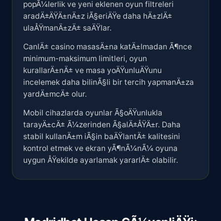
popÃ¼lerlik ve yeni eklenen oyun filtreleri
aradÄ±ÄŸÄ±nÄ±z iÃ§eriÄŸe daha hÄ±zlÄ±
ulaÅŸmanÄ±zÄ± saÄŸlar.
CanlÄ± casino masasÄ±na katÄ±lmadan Ã¶nce
minimum-maksimum limitleri, oyun
kurallarÄ±nÄ± ve masa yoÄŸunluÄŸunu
incelemek daha bilinÃ§li bir tercih yapmanÄ±za
yardÄ±mcÄ± olur.
Mobil cihazlarda oyunlar Ã§oÄŸunlukla
tarayÄ±cÄ± Ã¼zerinden Ã§alÄ±ÅŸÄ±r. Daha
stabil kullanÄ±m iÃ§in baÄŸlantÄ± kalitesini
kontrol etmek ve ekran yÃ¶nÃ¼nÃ¼ oyuna
uygun ÅŸekilde ayarlamak yararlÄ± olabilir.