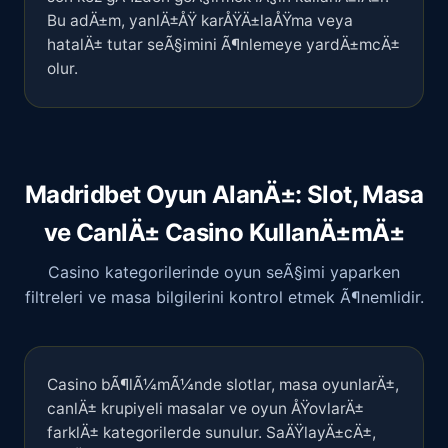
Bu adÄ±m, yanlÄ±ÅŸ karÅŸÄ±laÅŸma veya
hatalÄ± tutar seÃ§imini Ã¶nlemeye yardÄ±mcÄ±
olur.
Madridbet Oyun AlanÄ±: Slot, Masa
ve CanlÄ± Casino KullanÄ±mÄ±
Casino kategorilerinde oyun seÃ§imi yaparken
filtreleri ve masa bilgilerini kontrol etmek Ã¶nemlidir.
Casino bÃ¶lÃ¼mÃ¼nde slotlar, masa oyunlarÄ±,
canlÄ± krupiyeli masalar ve oyun ÅŸovlarÄ±
farklÄ± kategorilerde sunulur. SaÄŸlayÄ±cÄ±,