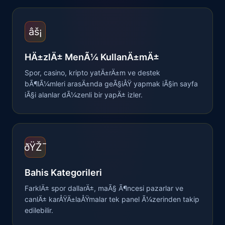
âš¡
HÄ±zlÄ± MenÃ¼ KullanÄ±mÄ±
Spor, casino, kripto yatÄ±rÄ±m ve destek
bÃ¶lÃ¼mleri arasÄ±nda geÃ§iÅŸ yapmak iÃ§in sayfa
iÃ§i alanlar dÃ¼zenli bir yapÄ± izler.
ðŸŽ¯
Bahis Kategorileri
FarklÄ± spor dallarÄ±, maÃ§ Ã¶ncesi pazarlar ve
canlÄ± karÅŸÄ±laÅŸmalar tek panel Ã¼zerinden takip
edilebilir.