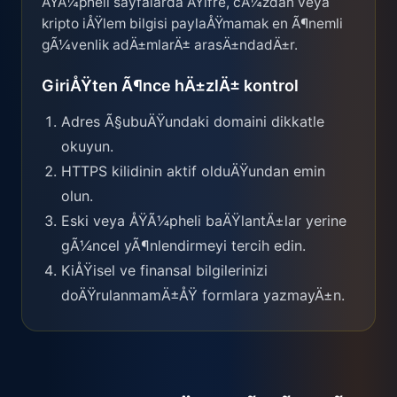
ÅŸÃ¼pheli sayfalarda ÅŸifre, cÃ¼zdan veya
kripto iÅŸlem bilgisi paylaÅŸmamak en Ã¶nemli
gÃ¼venlik adÄ±mlarÄ± arasÄ±ndadÄ±r.
GiriÅŸten Ã¶nce hÄ±zlÄ± kontrol
Adres Ã§ubuÄŸundaki domaini dikkatle
okuyun.
HTTPS kilidinin aktif olduÄŸundan emin
olun.
Eski veya ÅŸÃ¼pheli baÄŸlantÄ±lar yerine
gÃ¼ncel yÃ¶nlendirmeyi tercih edin.
KiÅŸisel ve finansal bilgilerinizi
doÄŸrulanmamÄ±ÅŸ formlara yazmayÄ±n.