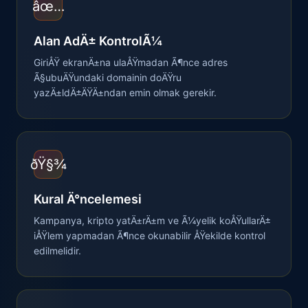
âœ…
Alan AdÄ± KontrolÃ¼
GiriÅŸ ekranÄ±na ulaÅŸmadan Ã¶nce adres
Ã§ubuÄŸundaki domainin doÄŸru
yazÄ±ldÄ±ÄŸÄ±ndan emin olmak gerekir.
ðŸ§¾
Kural Ä°ncelemesi
Kampanya, kripto yatÄ±rÄ±m ve Ã¼yelik koÅŸullarÄ±
iÅŸlem yapmadan Ã¶nce okunabilir ÅŸekilde kontrol
edilmelidir.