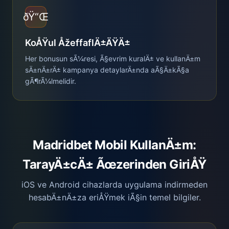
ðŸ“Œ
KoÅŸul ÅžeffaflÄ±ÄŸÄ±
Her bonusun sÃ¼resi, Ã§evrim kuralÄ± ve kullanÄ±m
sÄ±nÄ±rÄ± kampanya detaylarÄ±nda aÃ§Ä±kÃ§a
gÃ¶rÃ¼lmelidir.
Madridbet Mobil KullanÄ±m:
TarayÄ±cÄ± Ãœzerinden GiriÅŸ
iOS ve Android cihazlarda uygulama indirmeden
hesabÄ±nÄ±za eriÅŸmek iÃ§in temel bilgiler.