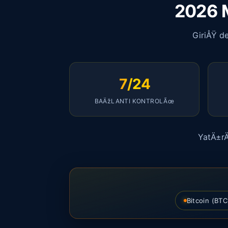
2026 
GiriÅŸ d
7/24
BAÄžLANTI KONTROLÃœ
YatÄ±rÄ
Bitcoin (BTC