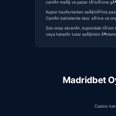
canlÄ± maÃ§ ve pazar tÃ¼rÃ¼ne gÃ¶r
Kupon hazÄ±rlarken seÃ§tiÄŸiniz pa
CanlÄ± bahislerde skor, sÃ¼re ve ora
Son onay ekranÄ±, kupondaki tÃ¼m s
veya hatalÄ± tutar seÃ§imini Ã¶nle
Madridbet O
Casino kate