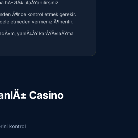
hÄ±zlÄ± ulaÅŸabilirsiniz.
den Ã¶nce kontrol etmek gerekir.
acele etmeden vermeniz Ã¶nerilir.
u adÄ±m, yanlÄ±ÅŸ karÅŸÄ±laÅŸma
anlÄ± Casino
rini kontrol