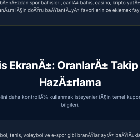
Ä±nÄ±zdan spor bahisleri, canlÄ± bahis, casino, kripto yat
lanÄ±m iÃ§in doÄŸru baÄŸlantÄ±yÄ± favorilerinize eklemek fay
is EkranÄ±: OranlarÄ± Takip
HazÄ±rlama
lini daha kontrollÃ¼ kullanmak isteyenler iÃ§in temel kupo
bilgileri.
, tenis, voleybol ve e-spor gibi branÅŸlar ayrÄ± baÅŸlÄ±klar a