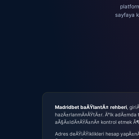
platfor
sayfaya 
Madridbet baÄŸlantÄ± rehberi
, gir
hazÄ±rlanmÄ±ÅŸtÄ±r. Ä°lk adÄ±mda
aÃ§Ä±ldÄ±ÄŸÄ±nÄ± kontrol etmek Ã¶n
Adres deÄŸiÅŸiklikleri hesap yapÄ±