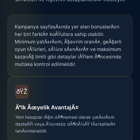
Kampanya sayfasÄ±nda yer alan bonuslarÄ±n
her biri farklÄ± koÅŸullara sahip olabilir.
Minimum yatÄ±rÄ±m, Ã§evrim oranÄ±, geÃ§erli
oyun tÃ¼rleri, sÃ¼re sÄ±nÄ±rÄ± ve maksimum
kazanÃ§ limiti gibi detaylar iÅŸlem Ã¶ncesinde
mutlaka kontrol edilmelidir.
ðŸŽ
Ä°lk Ãœyelik AvantajÄ±
Yeni hesaplar iÃ§in dÃ¶nemsel olarak yatÄ±rÄ±m
desteÄŸi veya Ã¼cretsiz dÃ¶nÃ¼ÅŸ fÄ±rsatlarÄ±
tanÄ±mlanabilir.