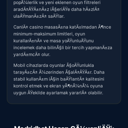
popÃ¼lerlik ve yeni eklenen oyun filtreleri
aradÄ±ÄŸÄ±nÄ±z iÃ§eriÄŸe daha hÄ±zlÄ±
ulaÅŸmanÄ±zÄ± saÄŸlar.
CanlÄ± casino masasÄ±na katÄ±lmadan Ã¶nce
minimum-maksimum limitleri, oyun
kurallarÄ±nÄ± ve masa yoÄŸunluÄŸunu
incelemek daha bilinÃ§li bir tercih yapmanÄ±za
yardÄ±mcÄ± olur.
Mobil cihazlarda oyunlar Ã§oÄŸunlukla
tarayÄ±cÄ± Ã¼zerinden Ã§alÄ±ÅŸÄ±r. Daha
stabil kullanÄ±m iÃ§in baÄŸlantÄ± kalitesini
kontrol etmek ve ekran yÃ¶nÃ¼nÃ¼ oyuna
uygun ÅŸekilde ayarlamak yararlÄ± olabilir.