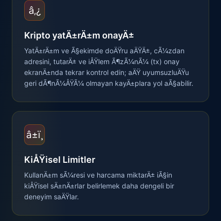
â‚¿
Kripto yatÄ±rÄ±m onayÄ±
YatÄ±rÄ±m ve Ã§ekimde doÄŸru aÄŸÄ±, cÃ¼zdan
adresini, tutarÄ± ve iÅŸlem Ã¶zÃ¼nÃ¼ (tx) onay
ekranÄ±nda tekrar kontrol edin; aÄŸ uyumsuzluÄŸu
geri dÃ¶nÃ¼ÅŸÃ¼ olmayan kayÄ±plara yol aÃ§abilir.
â±ï¸
KiÅŸisel Limitler
KullanÄ±m sÃ¼resi ve harcama miktarÄ± iÃ§in
kiÅŸisel sÄ±nÄ±rlar belirlemek daha dengeli bir
deneyim saÄŸlar.