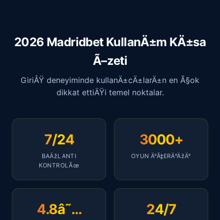
2026 Madridbet KullanÄ±m KÄ±sa
Ã–zeti
GiriÅŸ deneyiminde kullanÄ±cÄ±larÄ±n en Ã§ok
dikkat ettiÄŸi temel noktalar.
7/24
3000+
BAÄžLANTI
OYUN Ä°Ã‡ERÄ°ÄžÄ°
KONTROLÃœ
4.8â˜…
24/7