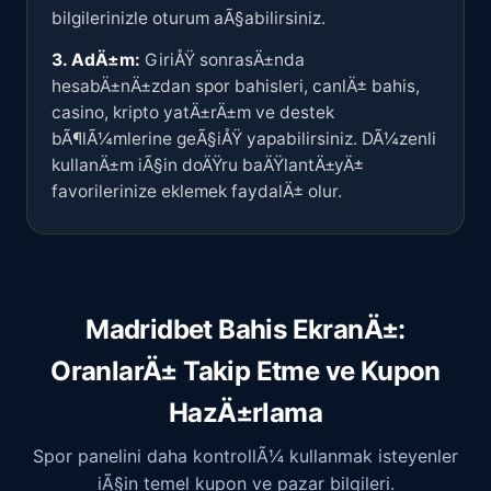
bilgilerinizle oturum aÃ§abilirsiniz.
3. AdÄ±m:
GiriÅŸ sonrasÄ±nda
hesabÄ±nÄ±zdan spor bahisleri, canlÄ± bahis,
casino, kripto yatÄ±rÄ±m ve destek
bÃ¶lÃ¼mlerine geÃ§iÅŸ yapabilirsiniz. DÃ¼zenli
kullanÄ±m iÃ§in doÄŸru baÄŸlantÄ±yÄ±
favorilerinize eklemek faydalÄ± olur.
Madridbet Bahis EkranÄ±:
OranlarÄ± Takip Etme ve Kupon
HazÄ±rlama
Spor panelini daha kontrollÃ¼ kullanmak isteyenler
iÃ§in temel kupon ve pazar bilgileri.