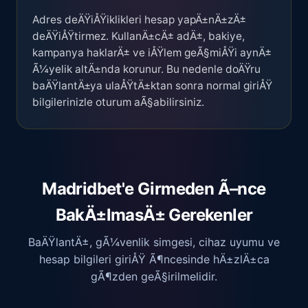
Adres deÄŸiÅŸiklikleri hesap yapÄ±nÄ±zÄ±
deÄŸiÅŸtirmez. KullanÄ±cÄ± adÄ±, bakiye,
kampanya haklarÄ± ve iÅŸlem geÃ§miÅŸi aynÄ±
Ã¼yelik altÄ±nda korunur. Bu nedenle doÄŸru
baÄŸlantÄ±ya ulaÅŸtÄ±ktan sonra normal giriÅŸ
bilgilerinizle oturum aÃ§abilirsiniz.
Madridbet'e Girmeden Ã–nce
BakÄ±lmasÄ± Gerekenler
BaÄŸlantÄ±, gÃ¼venlik simgesi, cihaz uyumu ve
hesap bilgileri giriÅŸ Ã¶ncesinde hÄ±zlÄ±ca
gÃ¶zden geÃ§irilmelidir.