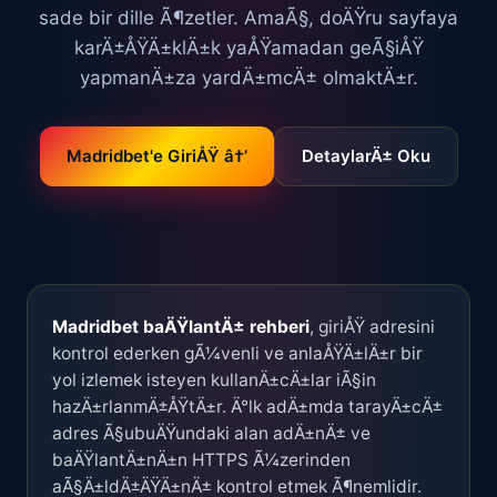
sade bir dille Ã¶zetler. AmaÃ§, doÄŸru sayfaya
karÄ±ÅŸÄ±klÄ±k yaÅŸamadan geÃ§iÅŸ
yapmanÄ±za yardÄ±mcÄ± olmaktÄ±r.
Madridbet'e GiriÅŸ â†’
DetaylarÄ± Oku
Madridbet baÄŸlantÄ± rehberi
, giriÅŸ adresini
kontrol ederken gÃ¼venli ve anlaÅŸÄ±lÄ±r bir
yol izlemek isteyen kullanÄ±cÄ±lar iÃ§in
hazÄ±rlanmÄ±ÅŸtÄ±r. Ä°lk adÄ±mda tarayÄ±cÄ±
adres Ã§ubuÄŸundaki alan adÄ±nÄ± ve
baÄŸlantÄ±nÄ±n HTTPS Ã¼zerinden
aÃ§Ä±ldÄ±ÄŸÄ±nÄ± kontrol etmek Ã¶nemlidir.