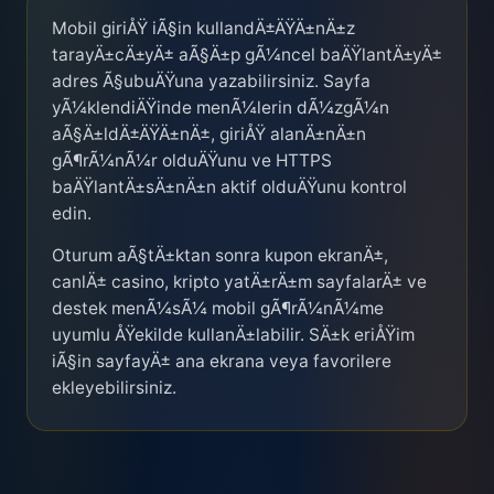
Mobil giriÅŸ iÃ§in kullandÄ±ÄŸÄ±nÄ±z
tarayÄ±cÄ±yÄ± aÃ§Ä±p gÃ¼ncel baÄŸlantÄ±yÄ±
adres Ã§ubuÄŸuna yazabilirsiniz. Sayfa
yÃ¼klendiÄŸinde menÃ¼lerin dÃ¼zgÃ¼n
aÃ§Ä±ldÄ±ÄŸÄ±nÄ±, giriÅŸ alanÄ±nÄ±n
gÃ¶rÃ¼nÃ¼r olduÄŸunu ve HTTPS
baÄŸlantÄ±sÄ±nÄ±n aktif olduÄŸunu kontrol
edin.
Oturum aÃ§tÄ±ktan sonra kupon ekranÄ±,
canlÄ± casino, kripto yatÄ±rÄ±m sayfalarÄ± ve
destek menÃ¼sÃ¼ mobil gÃ¶rÃ¼nÃ¼me
uyumlu ÅŸekilde kullanÄ±labilir. SÄ±k eriÅŸim
iÃ§in sayfayÄ± ana ekrana veya favorilere
ekleyebilirsiniz.