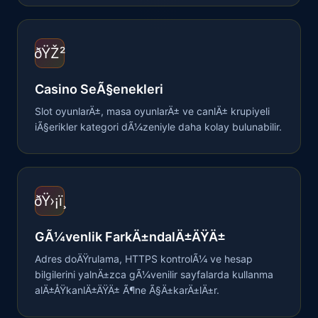
ðŸŽ²
Casino SeÃ§enekleri
Slot oyunlarÄ±, masa oyunlarÄ± ve canlÄ± krupiyeli
iÃ§erikler kategori dÃ¼zeniyle daha kolay bulunabilir.
ðŸ›¡ï¸
GÃ¼venlik FarkÄ±ndalÄ±ÄŸÄ±
Adres doÄŸrulama, HTTPS kontrolÃ¼ ve hesap
bilgilerini yalnÄ±zca gÃ¼venilir sayfalarda kullanma
alÄ±ÅŸkanlÄ±ÄŸÄ± Ã¶ne Ã§Ä±karÄ±lÄ±r.