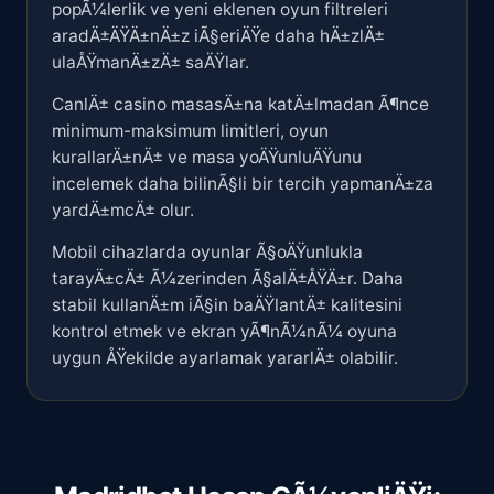
popÃ¼lerlik ve yeni eklenen oyun filtreleri
aradÄ±ÄŸÄ±nÄ±z iÃ§eriÄŸe daha hÄ±zlÄ±
ulaÅŸmanÄ±zÄ± saÄŸlar.
CanlÄ± casino masasÄ±na katÄ±lmadan Ã¶nce
minimum-maksimum limitleri, oyun
kurallarÄ±nÄ± ve masa yoÄŸunluÄŸunu
incelemek daha bilinÃ§li bir tercih yapmanÄ±za
yardÄ±mcÄ± olur.
Mobil cihazlarda oyunlar Ã§oÄŸunlukla
tarayÄ±cÄ± Ã¼zerinden Ã§alÄ±ÅŸÄ±r. Daha
stabil kullanÄ±m iÃ§in baÄŸlantÄ± kalitesini
kontrol etmek ve ekran yÃ¶nÃ¼nÃ¼ oyuna
uygun ÅŸekilde ayarlamak yararlÄ± olabilir.