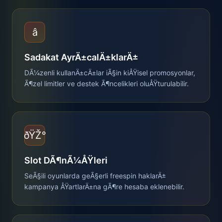
â­
Sadakat AyrÄ±calÄ±klarÄ±
DÃ¼zenli kullanÄ±cÄ±lar iÃ§in kiÅŸisel promosyonlar,
Ã¶zel limitler ve destek Ã¶ncelikleri oluÅŸturulabilir.
ðŸŽ°
Slot DÃ¶nÃ¼ÅŸleri
SeÃ§ili oyunlarda geÃ§erli freespin haklarÄ±
kampanya ÅŸartlarÄ±na gÃ¶re hesaba eklenebilir.