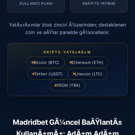
KULLANICI PUANI
KRÄ°PTO YATIRIM
YatÄ±rÄ±mlar blok zinciri Ã¼zerinden; desteklenen
coin ve aÄŸlar panelde gÃ¼ncellenir.
KRIPTO YATÄ±RÄ±M
Bitcoin (BTC)
Ethereum (ETH)
Tether (USDT)
Litecoin (LTC)
TRON (TRX)
Madridbet GÃ¼ncel BaÄŸlantÄ±
KullanÄ±mÄ±: AdÄ±m AdÄ±m