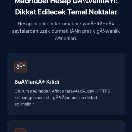
Madridbet Hesap GÃ¼venliÄŸi:
Dikkat Edilecek Temel Noktalar
Hesap bilgilerini korumak ve yanÄ±ltÄ±cÄ±
sayfalardan uzak durmak iÃ§in pratik gÃ¼venlik
Ã¶nerileri.
ðŸ”
BaÄŸlantÄ± Kilidi
Oturum aÃ§madan Ã¶nce tarayÄ±cÄ±daki HTTPS
kilit simgesinin aktif gÃ¶rÃ¼nmesine dikkat
edilmelidir.