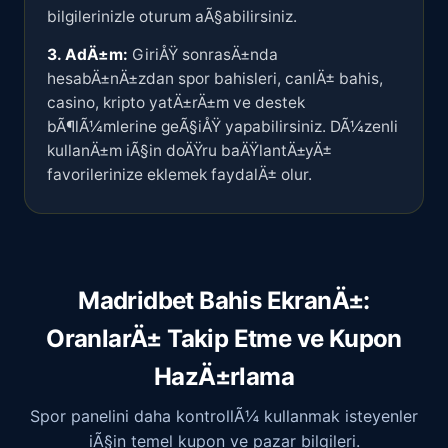
bilgilerinizle oturum aÃ§abilirsiniz.
3. AdÄ±m:
GiriÅŸ sonrasÄ±nda
hesabÄ±nÄ±zdan spor bahisleri, canlÄ± bahis,
casino, kripto yatÄ±rÄ±m ve destek
bÃ¶lÃ¼mlerine geÃ§iÅŸ yapabilirsiniz. DÃ¼zenli
kullanÄ±m iÃ§in doÄŸru baÄŸlantÄ±yÄ±
favorilerinize eklemek faydalÄ± olur.
Madridbet Bahis EkranÄ±:
OranlarÄ± Takip Etme ve Kupon
HazÄ±rlama
Spor panelini daha kontrollÃ¼ kullanmak isteyenler
iÃ§in temel kupon ve pazar bilgileri.