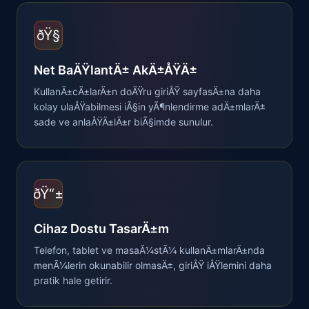
ðŸ§­
Net BaÄŸlantÄ± AkÄ±ÅŸÄ±
KullanÄ±cÄ±larÄ±n doÄŸru giriÅŸ sayfasÄ±na daha
kolay ulaÅŸabilmesi iÃ§in yÃ¶nlendirme adÄ±mlarÄ±
sade ve anlaÅŸÄ±lÄ±r biÃ§imde sunulur.
ðŸ“±
Cihaz Dostu TasarÄ±m
Telefon, tablet ve masaÃ¼stÃ¼ kullanÄ±mlarÄ±nda
menÃ¼lerin okunabilir olmasÄ±, giriÅŸ iÅŸlemini daha
pratik hale getirir.