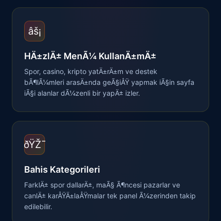
âš¡
HÄ±zlÄ± MenÃ¼ KullanÄ±mÄ±
Spor, casino, kripto yatÄ±rÄ±m ve destek
bÃ¶lÃ¼mleri arasÄ±nda geÃ§iÅŸ yapmak iÃ§in sayfa
iÃ§i alanlar dÃ¼zenli bir yapÄ± izler.
ðŸŽ¯
Bahis Kategorileri
FarklÄ± spor dallarÄ±, maÃ§ Ã¶ncesi pazarlar ve
canlÄ± karÅŸÄ±laÅŸmalar tek panel Ã¼zerinden takip
edilebilir.