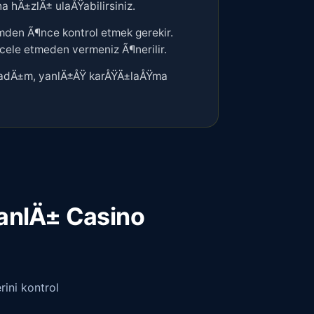
hÄ±zlÄ± ulaÅŸabilirsiniz.
den Ã¶nce kontrol etmek gerekir.
acele etmeden vermeniz Ã¶nerilir.
u adÄ±m, yanlÄ±ÅŸ karÅŸÄ±laÅŸma
anlÄ± Casino
rini kontrol