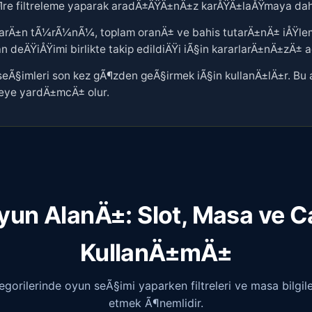
e filtreleme yaparak aradÄ±ÄŸÄ±nÄ±z karÅŸÄ±laÅŸmaya daha 
zarÄ±n tÃ¼rÃ¼nÃ¼, toplam oranÄ± ve bahis tutarÄ±nÄ± iÅŸlem
n deÄŸiÅŸimi birlikte takip edildiÄŸi iÃ§in kararlarÄ±nÄ±zÄ± 
eÃ§imleri son kez gÃ¶zden geÃ§irmek iÃ§in kullanÄ±lÄ±r. B
meye yardÄ±mcÄ± olur.
yun AlanÄ±: Slot, Masa ve C
KullanÄ±mÄ±
gorilerinde oyun seÃ§imi yaparken filtreleri ve masa bilgile
etmek Ã¶nemlidir.