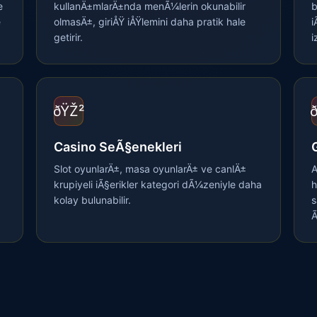
e
kullanÄ±mlarÄ±nda menÃ¼lerin okunabilir
b
e
olmasÄ±, giriÅŸ iÅŸlemini daha pratik hale
i
getirir.
i
ðŸŽ²
ð
Casino SeÃ§enekleri
Slot oyunlarÄ±, masa oyunlarÄ± ve canlÄ±
A
krupiyeli iÃ§erikler kategori dÃ¼zeniyle daha
h
kolay bulunabilir.
s
Ã