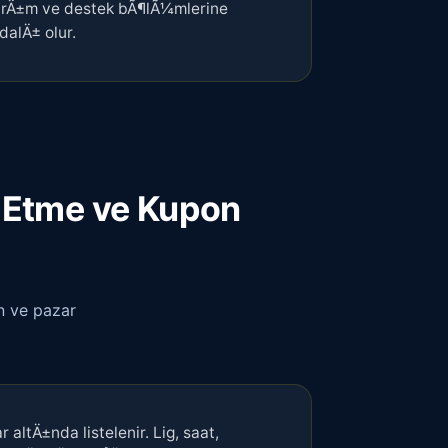
Ä±rÄ±m ve destek bÃ¶lÃ¼mlerine
dalÄ± olur.
 Etme ve Kupon
n ve pazar
ltÄ±nda listelenir. Lig, saat,