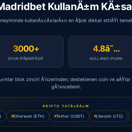
Madridbet KullanÄ±m KÄ±sa 
eneyiminde kullanÄ±cÄ±larÄ±n en Ã§ok dikkat ettiÄŸi temel 
3000+
4.8â˜…
OYUN Ä°Ã‡ERÄ°ÄžÄ°
KULLANICI PUANI
±mlar blok zinciri Ã¼zerinden; desteklenen coin ve aÄŸlar
gÃ¼ncellenir.
KRIPTO YATÄ±RÄ±M
)
Ethereum (ETH)
Tether (USDT)
Litecoin (LTC)