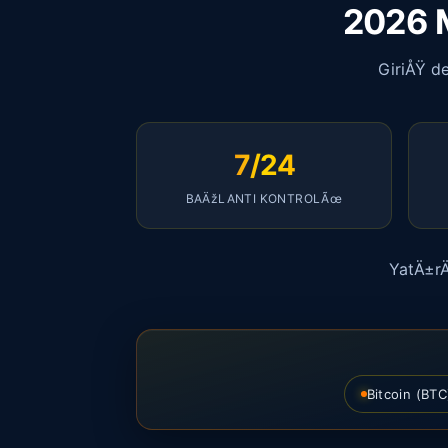
2026 
GiriÅŸ d
7/24
BAÄžLANTI KONTROLÃœ
YatÄ±rÄ
Bitcoin (BTC