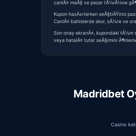
canlÄ± maÃ§ ve pazar tÃ¼rÃ¼ne gÃ¶r
Kupon hazÄ±rlarken seÃ§tiÄŸiniz pa
CanlÄ± bahislerde skor, sÃ¼re ve ora
Son onay ekranÄ±, kupondaki tÃ¼m s
veya hatalÄ± tutar seÃ§imini Ã¶nle
Madridbet O
Casino kate