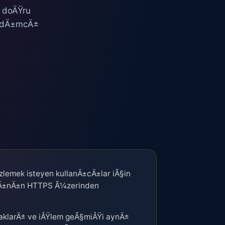
, doÄŸru
ardÄ±mcÄ±
izlemek isteyen kullanÄ±cÄ±lar iÃ§in
tÄ±nÄ±n HTTPS Ã¼zerinden
aklarÄ± ve iÅŸlem geÃ§miÅŸi aynÄ±