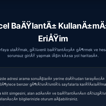
cel BaÄŸlantÄ± KullanÄ±m
EriÅŸim
yfaya ulaÅŸmak, gÃ¼venli baÄŸlantÄ±yÄ± gÃ¶rmek ve he
sorunsuz giriÅŸ yapmak iÃ§in kÄ±sa yol haritasÄ±.
nizde adresi arama sonuÃ§larÄ± yerine doÄŸrudan tarayÄ±c
 BÃ¶ylece benzer gÃ¶rÃ¼nÃ¼mlÃ¼ sayfalarla karÅŸÄ±laÅŸma i
ilit simgesini, alan adÄ±nÄ± ve baÄŸlantÄ±nÄ±n dÃ¼zgÃ¼n 
lanÄ±cÄ± bilgilerinizle oturum aÃ§abilirsiniz.