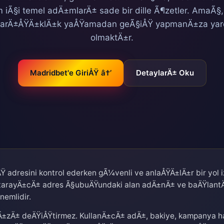
m iÃ§i temel adÄ±mlarÄ± sade bir dille Ã¶zetler. AmaÃ§
karÄ±ÅŸÄ±klÄ±k yaÅŸamadan geÃ§iÅŸ yapmanÄ±za y
olmaktÄ±r.
Madridbet'e GiriÅŸ â†’
DetaylarÄ± Oku
iÅŸ adresini kontrol ederken gÃ¼venli ve anlaÅŸÄ±lÄ±r bir yol 
 tarayÄ±cÄ± adres Ã§ubuÄŸundaki alan adÄ±nÄ± ve baÄŸlan
emlidir.
nÄ±zÄ± deÄŸiÅŸtirmez. KullanÄ±cÄ± adÄ±, bakiye, kampanya h