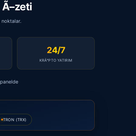
Ã–zeti
noktalar.
24/7
KRÄ°PTO YATIRIM
 panelde
TRON (TRX)