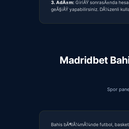
3. AdÄ±m:
GiriÅŸ sonrasÄ±nda hesab
geÃ§iÅŸ yapabilirsiniz. DÃ¼zenli kul
Madridbet Bah
Spor pane
Bahis bÃ¶lÃ¼mÃ¼nde futbol, basketbol