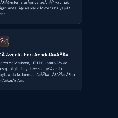
Ã¶lÃ¼mleri arasÄ±nda geÃ§iÅŸ yapmak
Ã§in sayfa iÃ§i alanlar dÃ¼zenli bir yapÄ±
zler.
Ÿ›¡ï¸
GÃ¼venlik FarkÄ±ndalÄ±ÄŸÄ±
dres doÄŸrulama, HTTPS kontrolÃ¼ ve
esap bilgilerini yalnÄ±zca gÃ¼venilir
ayfalarda kullanma alÄ±ÅŸkanlÄ±ÄŸÄ± Ã¶ne
§Ä±karÄ±lÄ±r.