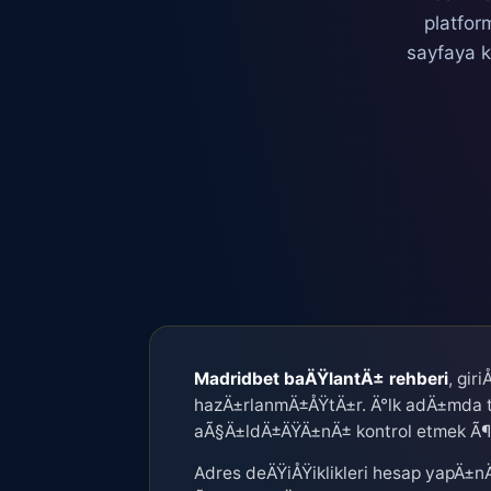
platfor
sayfaya 
Madridbet baÄŸlantÄ± rehberi
, gir
hazÄ±rlanmÄ±ÅŸtÄ±r. Ä°lk adÄ±mda
aÃ§Ä±ldÄ±ÄŸÄ±nÄ± kontrol etmek Ã¶n
Adres deÄŸiÅŸiklikleri hesap yapÄ±