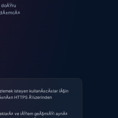
, doÄŸru
ardÄ±mcÄ±
izlemek isteyen kullanÄ±cÄ±lar iÃ§in
tÄ±nÄ±n HTTPS Ã¼zerinden
aklarÄ± ve iÅŸlem geÃ§miÅŸi aynÄ±