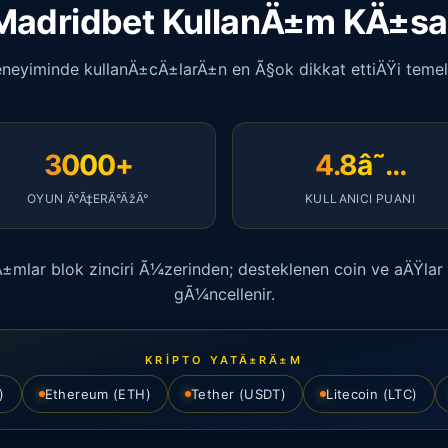
Madridbet KullanÄ±m KÄ±sa 
eneyiminde kullanÄ±cÄ±larÄ±n en Ã§ok dikkat ettiÄŸi temel 
3000+
4.8â˜…
OYUN Ä°Ã‡ERÄ°ÄžÄ°
KULLANICI PUANI
±mlar blok zinciri Ã¼zerinden; desteklenen coin ve aÄŸlar
gÃ¼ncellenir.
KRIPTO YATÄ±RÄ±M
)
Ethereum (ETH)
Tether (USDT)
Litecoin (LTC)