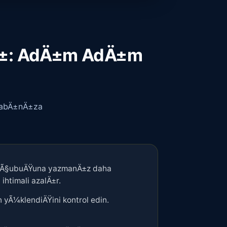
Ä±: AdÄ±m AdÄ±m
sabÄ±nÄ±za
Ä± Ã§ubuÄŸuna yazmanÄ±z daha
htimali azalÄ±r.
yÃ¼klendiÄŸini kontrol edin.