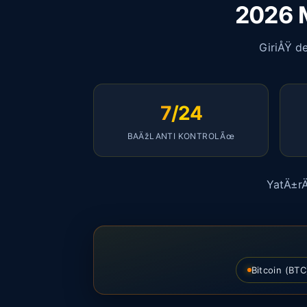
2026 
GiriÅŸ d
7/24
BAÄžLANTI KONTROLÃœ
YatÄ±rÄ
Bitcoin (BTC