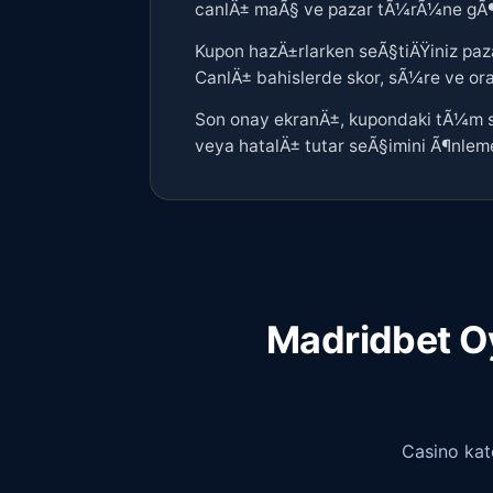
canlÄ± maÃ§ ve pazar tÃ¼rÃ¼ne gÃ¶r
Kupon hazÄ±rlarken seÃ§tiÄŸiniz pa
CanlÄ± bahislerde skor, sÃ¼re ve ora
Son onay ekranÄ±, kupondaki tÃ¼m s
veya hatalÄ± tutar seÃ§imini Ã¶nle
Madridbet O
Casino kate