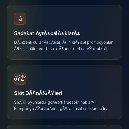
â­
Sadakat AyrÄ±calÄ±klarÄ±
DÃ¼zenli kullanÄ±cÄ±lar iÃ§in kiÅŸisel promosyonlar,
Ã¶zel limitler ve destek Ã¶ncelikleri oluÅŸturulabilir.
ðŸŽ°
Slot DÃ¶nÃ¼ÅŸleri
SeÃ§ili oyunlarda geÃ§erli freespin haklarÄ±
kampanya ÅŸartlarÄ±na gÃ¶re hesaba eklenebilir.