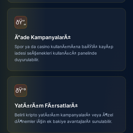
ðŸ”„
Ä°ade KampanyalarÄ±
Spor ya da casino kullanÄ±mÄ±na baÄŸlÄ± kayÄ±p
iadesi seÃ§enekleri kullanÄ±cÄ± panelinde
duyurulabilir.
ðŸ’°
YatÄ±rÄ±m FÄ±rsatlarÄ±
Belirli kripto yatÄ±rÄ±m kampanyalarÄ± veya Ã¶zel
dÃ¶nemler iÃ§in ek bakiye avantajlarÄ± sunulabilir.