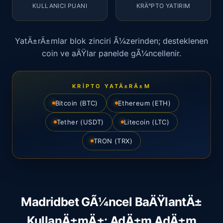
KULLANICI PUANI
KRÄ°PTO YATIRIM
YatÄ±rÄ±mlar blok zinciri Ã¼zerinden; desteklenen
coin ve aÄŸlar panelde gÃ¼ncellenir.
KRIPTO YATÄ±RÄ±M
Bitcoin (BTC)
Ethereum (ETH)
Tether (USDT)
Litecoin (LTC)
TRON (TRX)
Madridbet GÃ¼ncel BaÄŸlantÄ±
KullanÄ±mÄ±: AdÄ±m AdÄ±m