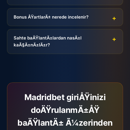
Bonus ÅŸartlarÄ± nerede incelenir?
Sahte baÄŸlantÄ±lardan nasÄ±l
kaÃ§Ä±nÄ±lÄ±r?
Madridbet giriÅŸinizi
doÄŸrulanmÄ±ÅŸ
baÄŸlantÄ± Ã¼zerinden