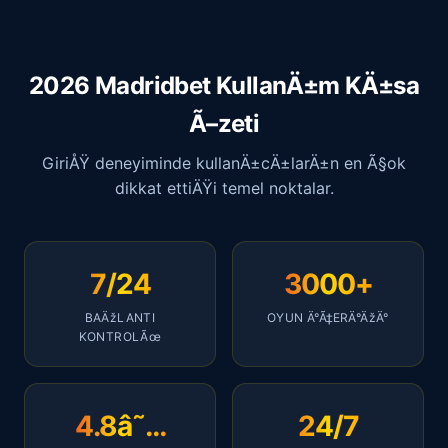
2026 Madridbet KullanÄ±m KÄ±sa
Ã–zeti
GiriÅŸ deneyiminde kullanÄ±cÄ±larÄ±n en Ã§ok
dikkat ettiÄŸi temel noktalar.
7/24
3000+
BAÄžLANTI
OYUN Ä°Ã‡ERÄ°ÄžÄ°
KONTROLÃœ
4.8â˜…
24/7