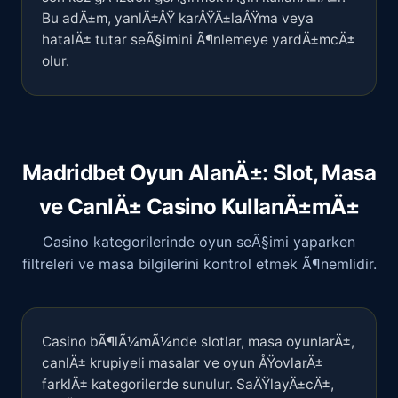
Bu adÄ±m, yanlÄ±ÅŸ karÅŸÄ±laÅŸma veya
hatalÄ± tutar seÃ§imini Ã¶nlemeye yardÄ±mcÄ±
olur.
Madridbet Oyun AlanÄ±: Slot, Masa
ve CanlÄ± Casino KullanÄ±mÄ±
Casino kategorilerinde oyun seÃ§imi yaparken
filtreleri ve masa bilgilerini kontrol etmek Ã¶nemlidir.
Casino bÃ¶lÃ¼mÃ¼nde slotlar, masa oyunlarÄ±,
canlÄ± krupiyeli masalar ve oyun ÅŸovlarÄ±
farklÄ± kategorilerde sunulur. SaÄŸlayÄ±cÄ±,