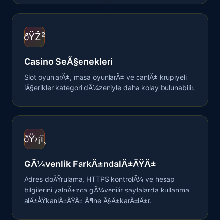
ðŸŽ²
Casino SeÃ§enekleri
Slot oyunlarÄ±, masa oyunlarÄ± ve canlÄ± krupiyeli
iÃ§erikler kategori dÃ¼zeniyle daha kolay bulunabilir.
ðŸ›¡ï¸
GÃ¼venlik FarkÄ±ndalÄ±ÄŸÄ±
Adres doÄŸrulama, HTTPS kontrolÃ¼ ve hesap
bilgilerini yalnÄ±zca gÃ¼venilir sayfalarda kullanma
alÄ±ÅŸkanlÄ±ÄŸÄ± Ã¶ne Ã§Ä±karÄ±lÄ±r.