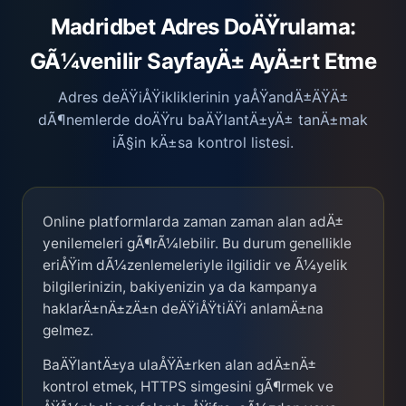
Madridbet Adres DoÄŸrulama:
GÃ¼venilir SayfayÄ± AyÄ±rt Etme
Adres deÄŸiÅŸikliklerinin yaÅŸandÄ±ÄŸÄ±
dÃ¶nemlerde doÄŸru baÄŸlantÄ±yÄ± tanÄ±mak
iÃ§in kÄ±sa kontrol listesi.
Online platformlarda zaman zaman alan adÄ±
yenilemeleri gÃ¶rÃ¼lebilir. Bu durum genellikle
eriÅŸim dÃ¼zenlemeleriyle ilgilidir ve Ã¼yelik
bilgilerinizin, bakiyenizin ya da kampanya
haklarÄ±nÄ±zÄ±n deÄŸiÅŸtiÄŸi anlamÄ±na
gelmez.
BaÄŸlantÄ±ya ulaÅŸÄ±rken alan adÄ±nÄ±
kontrol etmek, HTTPS simgesini gÃ¶rmek ve