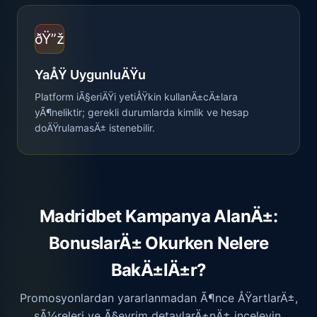
ðŸ”ž
YaÅŸ UygunluÄŸu
Platform iÃ§eriÄŸi yetiÅŸkin kullanÄ±cÄ±lara
yÃ¶neliktir; gerekli durumlarda kimlik ve hesap
doÄŸrulamasÄ± istenebilir.
Madridbet Kampanya AlanÄ±:
BonuslarÄ± Okurken Nelere
BakÄ±lÄ±r?
Promosyonlardan yararlanmadan Ã¶nce ÅŸartlarÄ±,
sÃ¼releri ve Ã§evrim detaylarÄ±nÄ± inceleyin.