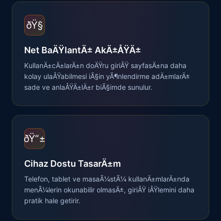
ðŸ§­
Net BaÄŸlantÄ± AkÄ±ÅŸÄ±
KullanÄ±cÄ±larÄ±n doÄŸru giriÅŸ sayfasÄ±na daha
kolay ulaÅŸabilmesi iÃ§in yÃ¶nlendirme adÄ±mlarÄ±
sade ve anlaÅŸÄ±lÄ±r biÃ§imde sunulur.
ðŸ“±
Cihaz Dostu TasarÄ±m
Telefon, tablet ve masaÃ¼stÃ¼ kullanÄ±mlarÄ±nda
menÃ¼lerin okunabilir olmasÄ±, giriÅŸ iÅŸlemini daha
pratik hale getirir.