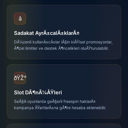
â­
Sadakat AyrÄ±calÄ±klarÄ±
DÃ¼zenli kullanÄ±cÄ±lar iÃ§in kiÅŸisel promosyonlar,
Ã¶zel limitler ve destek Ã¶ncelikleri oluÅŸturulabilir.
ðŸŽ°
Slot DÃ¶nÃ¼ÅŸleri
SeÃ§ili oyunlarda geÃ§erli freespin haklarÄ±
kampanya ÅŸartlarÄ±na gÃ¶re hesaba eklenebilir.