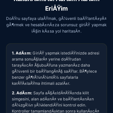
EriÅŸim
DoÄŸru sayfaya ulaÅŸmak, gÃ¼venli baÄŸlantÄ±yÄ±
gÃ¶rmek ve hesabÄ±nÄ±za sorunsuz giriÅŸ yapmak
iÃ§in kÄ±sa yol haritasÄ±.
1. AdÄ±m:
GiriÅŸ yapmak istediÄŸinizde adresi
arama sonuÃ§larÄ± yerine doÄŸrudan
tarayÄ±cÄ± Ã§ubuÄŸuna yazmanÄ±z daha
gÃ¼venli bir baÅŸlangÄ±Ã§ saÄŸlar. BÃ¶ylece
benzer gÃ¶rÃ¼nÃ¼mlÃ¼ sayfalarla
karÅŸÄ±laÅŸma ihtimali azalÄ±r.
2. AdÄ±m:
Sayfa aÃ§Ä±ldÄ±ÄŸÄ±nda kilit
simgesini, alan adÄ±nÄ± ve baÄŸlantÄ±nÄ±n
dÃ¼zgÃ¼n yÃ¼klendiÄŸini kontrol edin.
Kontroller tamamlandÄ±ktan sonra kullanÄ±cÄ±