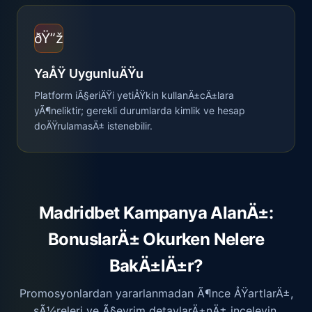
ðŸ”ž
YaÅŸ UygunluÄŸu
Platform iÃ§eriÄŸi yetiÅŸkin kullanÄ±cÄ±lara
yÃ¶neliktir; gerekli durumlarda kimlik ve hesap
doÄŸrulamasÄ± istenebilir.
Madridbet Kampanya AlanÄ±:
BonuslarÄ± Okurken Nelere
BakÄ±lÄ±r?
Promosyonlardan yararlanmadan Ã¶nce ÅŸartlarÄ±,
sÃ¼releri ve Ã§evrim detaylarÄ±nÄ± inceleyin.