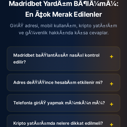
Madridbet YardÄ±m BÃ¶lÃ¼mÃ¼:
En Ã‡ok Merak Edilenler
GiriÅŸ adresi, mobil kullanÄ±m, kripto yatÄ±rÄ±m
ve gÃ¼venlik hakkÄ±nda kÄ±sa cevaplar.
Madridbet baÄŸlantÄ±sÄ± nasÄ±l kontrol
edilir?
Adres deÄŸiÅŸince hesabÄ±m etkilenir mi?
Telefonla giriÅŸ yapmak mÃ¼mkÃ¼n mÃ¼?
Kripto yatÄ±rÄ±mda nelere dikkat edilmeli?