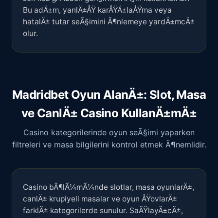
Bu adÄ±m, yanlÄ±ÅŸ karÅŸÄ±laÅŸma veya
hatalÄ± tutar seÃ§imini Ã¶nlemeye yardÄ±mcÄ±
olur.
Madridbet Oyun AlanÄ±: Slot, Masa
ve CanlÄ± Casino KullanÄ±mÄ±
Casino kategorilerinde oyun seÃ§imi yaparken
filtreleri ve masa bilgilerini kontrol etmek Ã¶nemlidir.
Casino bÃ¶lÃ¼mÃ¼nde slotlar, masa oyunlarÄ±,
canlÄ± krupiyeli masalar ve oyun ÅŸovlarÄ±
farklÄ± kategorilerde sunulur. SaÄŸlayÄ±cÄ±,