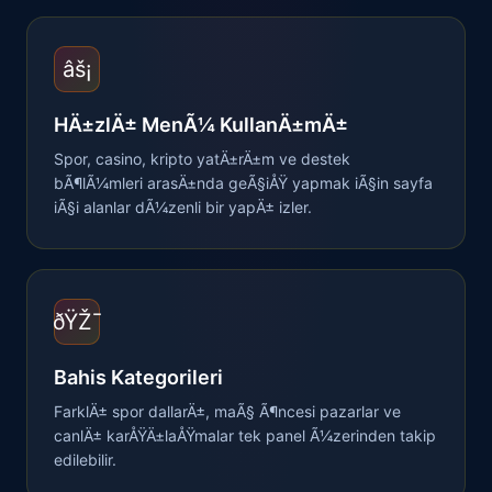
âš¡
HÄ±zlÄ± MenÃ¼ KullanÄ±mÄ±
Spor, casino, kripto yatÄ±rÄ±m ve destek
bÃ¶lÃ¼mleri arasÄ±nda geÃ§iÅŸ yapmak iÃ§in sayfa
iÃ§i alanlar dÃ¼zenli bir yapÄ± izler.
ðŸŽ¯
Bahis Kategorileri
FarklÄ± spor dallarÄ±, maÃ§ Ã¶ncesi pazarlar ve
canlÄ± karÅŸÄ±laÅŸmalar tek panel Ã¼zerinden takip
edilebilir.