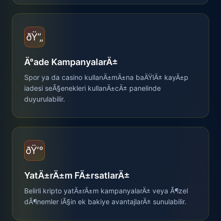
ðŸ”„
Ä°ade KampanyalarÄ±
Spor ya da casino kullanÄ±mÄ±na baÄŸlÄ± kayÄ±p
iadesi seÃ§enekleri kullanÄ±cÄ± panelinde
duyurulabilir.
ðŸ’°
YatÄ±rÄ±m FÄ±rsatlarÄ±
Belirli kripto yatÄ±rÄ±m kampanyalarÄ± veya Ã¶zel
dÃ¶nemler iÃ§in ek bakiye avantajlarÄ± sunulabilir.