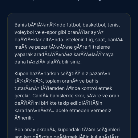
Bahis bÃ¶lÃ¼mÃ¼nde futbol, basketbol, tenis,
voleybol ve e-spor gibi branÅŸlar ayrÄ±
baÅŸlÄ±klar altÄ±nda listelenir. Lig, saat, canlÄ±
maÃ§ ve pazar tÃ¼rÃ¼ne gÃ¶re filtreleme
yaparak aradÄ±ÄŸÄ±nÄ±z karÅŸÄ±laÅŸmaya
daha hÄ±zlÄ± ulaÅŸabilirsiniz.
Kupon hazÄ±rlarken seÃ§tiÄŸiniz pazarÄ±n
tÃ¼rÃ¼nÃ¼, toplam oranÄ± ve bahis
tutarÄ±nÄ± iÅŸlemden Ã¶nce kontrol etmek
gerekir. CanlÄ± bahislerde skor, sÃ¼re ve oran
deÄŸiÅŸimi birlikte takip edildiÄŸi iÃ§in
kararlarÄ±nÄ±zÄ± acele etmeden vermeniz
Ã¶nerilir.
Son onay ekranÄ±, kupondaki tÃ¼m seÃ§imleri
son kez gÃ¶zden geÃ§irmek iÃ§in kullanÄ±lÄ±r.