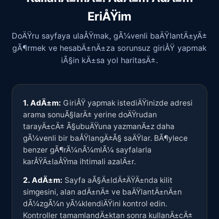
EriÅŸim
DoÄŸru sayfaya ulaÅŸmak, gÃ¼venli baÄŸlantÄ±yÄ±
gÃ¶rmek ve hesabÄ±nÄ±za sorunsuz giriÅŸ yapmak
iÃ§in kÄ±sa yol haritasÄ±.
1. AdÄ±m:
GiriÅŸ yapmak istediÄŸinizde adresi
arama sonuÃ§larÄ± yerine doÄŸrudan
tarayÄ±cÄ± Ã§ubuÄŸuna yazmanÄ±z daha
gÃ¼venli bir baÅŸlangÄ±Ã§ saÄŸlar. BÃ¶ylece
benzer gÃ¶rÃ¼nÃ¼mlÃ¼ sayfalarla
karÅŸÄ±laÅŸma ihtimali azalÄ±r.
2. AdÄ±m:
Sayfa aÃ§Ä±ldÄ±ÄŸÄ±nda kilit
simgesini, alan adÄ±nÄ± ve baÄŸlantÄ±nÄ±n
dÃ¼zgÃ¼n yÃ¼klendiÄŸini kontrol edin.
Kontroller tamamlandÄ±ktan sonra kullanÄ±cÄ±