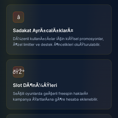
â­
Sadakat AyrÄ±calÄ±klarÄ±
DÃ¼zenli kullanÄ±cÄ±lar iÃ§in kiÅŸisel promosyonlar,
Ã¶zel limitler ve destek Ã¶ncelikleri oluÅŸturulabilir.
ðŸŽ°
Slot DÃ¶nÃ¼ÅŸleri
SeÃ§ili oyunlarda geÃ§erli freespin haklarÄ±
kampanya ÅŸartlarÄ±na gÃ¶re hesaba eklenebilir.