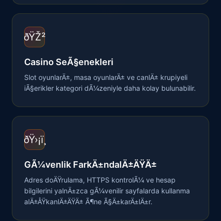
ðŸŽ²
Casino SeÃ§enekleri
Slot oyunlarÄ±, masa oyunlarÄ± ve canlÄ± krupiyeli
iÃ§erikler kategori dÃ¼zeniyle daha kolay bulunabilir.
ðŸ›¡ï¸
GÃ¼venlik FarkÄ±ndalÄ±ÄŸÄ±
Adres doÄŸrulama, HTTPS kontrolÃ¼ ve hesap
bilgilerini yalnÄ±zca gÃ¼venilir sayfalarda kullanma
alÄ±ÅŸkanlÄ±ÄŸÄ± Ã¶ne Ã§Ä±karÄ±lÄ±r.