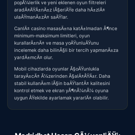
popÃ¼lerlik ve yeni eklenen oyun filtreleri
aradÄ±ÄŸÄ±nÄ±z iÃ§eriÄŸe daha hÄ±zlÄ±
ulaÅŸmanÄ±zÄ± saÄŸlar.
CanlÄ± casino masasÄ±na katÄ±lmadan Ã¶nce
minimum-maksimum limitleri, oyun
kurallarÄ±nÄ± ve masa yoÄŸunluÄŸunu
incelemek daha bilinÃ§li bir tercih yapmanÄ±za
yardÄ±mcÄ± olur.
Mobil cihazlarda oyunlar Ã§oÄŸunlukla
tarayÄ±cÄ± Ã¼zerinden Ã§alÄ±ÅŸÄ±r. Daha
stabil kullanÄ±m iÃ§in baÄŸlantÄ± kalitesini
kontrol etmek ve ekran yÃ¶nÃ¼nÃ¼ oyuna
uygun ÅŸekilde ayarlamak yararlÄ± olabilir.