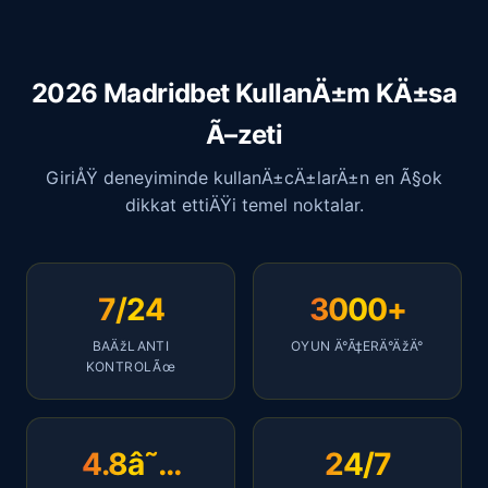
2026 Madridbet KullanÄ±m KÄ±sa
Ã–zeti
GiriÅŸ deneyiminde kullanÄ±cÄ±larÄ±n en Ã§ok
dikkat ettiÄŸi temel noktalar.
7/24
3000+
BAÄžLANTI
OYUN Ä°Ã‡ERÄ°ÄžÄ°
KONTROLÃœ
4.8â˜…
24/7