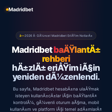
Madridbet
â—
2026 Â· GÃ¼ncel Madridbet EriÅŸim NotlarÄ±
Madridbet
baÄŸlantÄ±
rehberi
hÄ±zlÄ± eriÅŸim iÃ§in
yeniden dÃ¼zenlendi.
Bu sayfa, Madridbet hesabÄ±na ulaÅŸmak
isteyen kullanÄ±cÄ±lar iÃ§in baÄŸlantÄ±
kontrolÃ¼, gÃ¼venli oturum aÃ§ma, mobil
kullanÄ±m ve platform iÃ§i temel adÄ±mlarÄ±