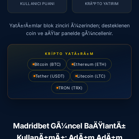
KULLANICI PUANI
KRÄ°PTO YATIRIM
YatÄ±rÄ±mlar blok zinciri Ã¼zerinden; desteklenen
coin ve aÄŸlar panelde gÃ¼ncellenir.
KRIPTO YATÄ±RÄ±M
Bitcoin (BTC)
Ethereum (ETH)
Tether (USDT)
Litecoin (LTC)
TRON (TRX)
Madridbet GÃ¼ncel BaÄŸlantÄ±
KullanÄ±mÄ±: AdÄ±m AdÄ±m