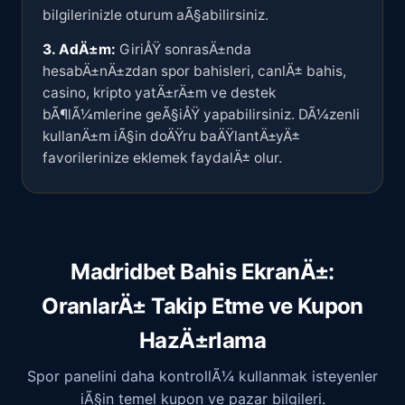
bilgilerinizle oturum aÃ§abilirsiniz.
3. AdÄ±m:
GiriÅŸ sonrasÄ±nda
hesabÄ±nÄ±zdan spor bahisleri, canlÄ± bahis,
casino, kripto yatÄ±rÄ±m ve destek
bÃ¶lÃ¼mlerine geÃ§iÅŸ yapabilirsiniz. DÃ¼zenli
kullanÄ±m iÃ§in doÄŸru baÄŸlantÄ±yÄ±
favorilerinize eklemek faydalÄ± olur.
Madridbet Bahis EkranÄ±:
OranlarÄ± Takip Etme ve Kupon
HazÄ±rlama
Spor panelini daha kontrollÃ¼ kullanmak isteyenler
iÃ§in temel kupon ve pazar bilgileri.