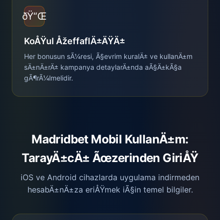
ðŸ“Œ
KoÅŸul ÅžeffaflÄ±ÄŸÄ±
Her bonusun sÃ¼resi, Ã§evrim kuralÄ± ve kullanÄ±m
sÄ±nÄ±rÄ± kampanya detaylarÄ±nda aÃ§Ä±kÃ§a
gÃ¶rÃ¼lmelidir.
Madridbet Mobil KullanÄ±m:
TarayÄ±cÄ± Ãœzerinden GiriÅŸ
iOS ve Android cihazlarda uygulama indirmeden
hesabÄ±nÄ±za eriÅŸmek iÃ§in temel bilgiler.