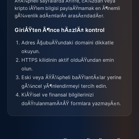
ÅŸÃ¼pheli sayfalarda ÅŸifre, cÃ¼zdan veya
kripto iÅŸlem bilgisi paylaÅŸmamak en Ã¶nemli
gÃ¼venlik adÄ±mlarÄ± arasÄ±ndadÄ±r.
GiriÅŸten Ã¶nce hÄ±zlÄ± kontrol
Adres Ã§ubuÄŸundaki domaini dikkatle
okuyun.
HTTPS kilidinin aktif olduÄŸundan emin
olun.
Eski veya ÅŸÃ¼pheli baÄŸlantÄ±lar yerine
gÃ¼ncel yÃ¶nlendirmeyi tercih edin.
KiÅŸisel ve finansal bilgilerinizi
doÄŸrulanmamÄ±ÅŸ formlara yazmayÄ±n.