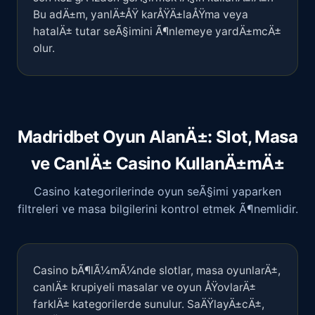
Bu adÄ±m, yanlÄ±ÅŸ karÅŸÄ±laÅŸma veya
hatalÄ± tutar seÃ§imini Ã¶nlemeye yardÄ±mcÄ±
olur.
Madridbet Oyun AlanÄ±: Slot, Masa
ve CanlÄ± Casino KullanÄ±mÄ±
Casino kategorilerinde oyun seÃ§imi yaparken
filtreleri ve masa bilgilerini kontrol etmek Ã¶nemlidir.
Casino bÃ¶lÃ¼mÃ¼nde slotlar, masa oyunlarÄ±,
canlÄ± krupiyeli masalar ve oyun ÅŸovlarÄ±
farklÄ± kategorilerde sunulur. SaÄŸlayÄ±cÄ±,