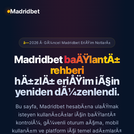
Madridbet
â—
2026 Â· GÃ¼ncel Madridbet EriÅŸim NotlarÄ±
Madridbet
baÄŸlantÄ±
rehberi
hÄ±zlÄ± eriÅŸim iÃ§in
yeniden dÃ¼zenlendi.
Bu sayfa, Madridbet hesabÄ±na ulaÅŸmak
isteyen kullanÄ±cÄ±lar iÃ§in baÄŸlantÄ±
kontrolÃ¼, gÃ¼venli oturum aÃ§ma, mobil
kullanÄ±m ve platform iÃ§i temel adÄ±mlarÄ±