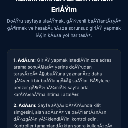
EriÅŸim
DoÄŸru sayfaya ulaÅŸmak, gÃ¼venli baÄŸlantÄ±yÄ±
gÃ¶rmek ve hesabÄ±nÄ±za sorunsuz giriÅŸ yapmak
iÃ§in kÄ±sa yol haritasÄ±.
1. AdÄ±m:
GiriÅŸ yapmak istediÄŸinizde adresi
arama sonuÃ§larÄ± yerine doÄŸrudan
tarayÄ±cÄ± Ã§ubuÄŸuna yazmanÄ±z daha
gÃ¼venli bir baÅŸlangÄ±Ã§ saÄŸlar. BÃ¶ylece
benzer gÃ¶rÃ¼nÃ¼mlÃ¼ sayfalarla
karÅŸÄ±laÅŸma ihtimali azalÄ±r.
2. AdÄ±m:
Sayfa aÃ§Ä±ldÄ±ÄŸÄ±nda kilit
simgesini, alan adÄ±nÄ± ve baÄŸlantÄ±nÄ±n
dÃ¼zgÃ¼n yÃ¼klendiÄŸini kontrol edin.
Kontroller tamamlandÄ±ktan sonra kullanÄ±cÄ±