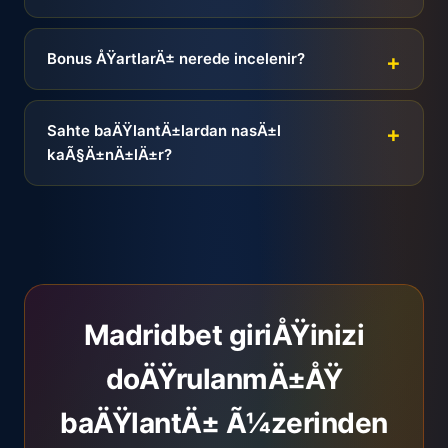
Bonus ÅŸartlarÄ± nerede incelenir?
Sahte baÄŸlantÄ±lardan nasÄ±l
kaÃ§Ä±nÄ±lÄ±r?
Madridbet giriÅŸinizi
doÄŸrulanmÄ±ÅŸ
baÄŸlantÄ± Ã¼zerinden