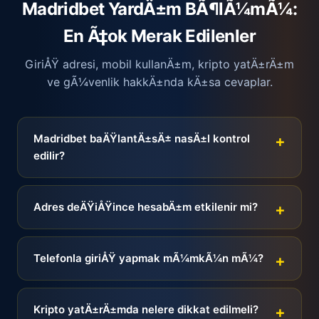
Madridbet YardÄ±m BÃ¶lÃ¼mÃ¼:
En Ã‡ok Merak Edilenler
GiriÅŸ adresi, mobil kullanÄ±m, kripto yatÄ±rÄ±m
ve gÃ¼venlik hakkÄ±nda kÄ±sa cevaplar.
Madridbet baÄŸlantÄ±sÄ± nasÄ±l kontrol
edilir?
Adres deÄŸiÅŸince hesabÄ±m etkilenir mi?
Telefonla giriÅŸ yapmak mÃ¼mkÃ¼n mÃ¼?
Kripto yatÄ±rÄ±mda nelere dikkat edilmeli?