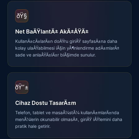
ðŸ§­
Net BaÄŸlantÄ± AkÄ±ÅŸÄ±
KullanÄ±cÄ±larÄ±n doÄŸru giriÅŸ sayfasÄ±na daha
kolay ulaÅŸabilmesi iÃ§in yÃ¶nlendirme adÄ±mlarÄ±
sade ve anlaÅŸÄ±lÄ±r biÃ§imde sunulur.
ðŸ“±
Cihaz Dostu TasarÄ±m
Telefon, tablet ve masaÃ¼stÃ¼ kullanÄ±mlarÄ±nda
menÃ¼lerin okunabilir olmasÄ±, giriÅŸ iÅŸlemini daha
pratik hale getirir.