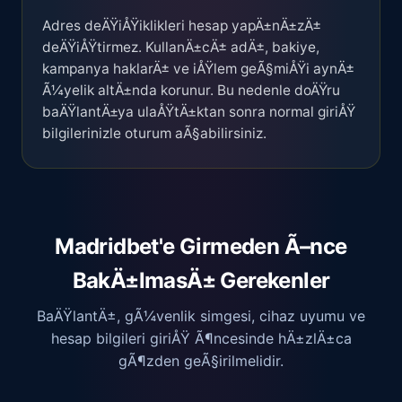
Adres deÄŸiÅŸiklikleri hesap yapÄ±nÄ±zÄ±
deÄŸiÅŸtirmez. KullanÄ±cÄ± adÄ±, bakiye,
kampanya haklarÄ± ve iÅŸlem geÃ§miÅŸi aynÄ±
Ã¼yelik altÄ±nda korunur. Bu nedenle doÄŸru
baÄŸlantÄ±ya ulaÅŸtÄ±ktan sonra normal giriÅŸ
bilgilerinizle oturum aÃ§abilirsiniz.
Madridbet'e Girmeden Ã–nce
BakÄ±lmasÄ± Gerekenler
BaÄŸlantÄ±, gÃ¼venlik simgesi, cihaz uyumu ve
hesap bilgileri giriÅŸ Ã¶ncesinde hÄ±zlÄ±ca
gÃ¶zden geÃ§irilmelidir.