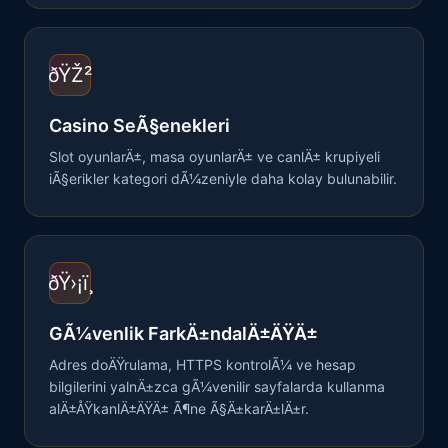
ðŸŽ²
Casino SeÃ§enekleri
Slot oyunlarÄ±, masa oyunlarÄ± ve canlÄ± krupiyeli
iÃ§erikler kategori dÃ¼zeniyle daha kolay bulunabilir.
ðŸ›¡ï¸
GÃ¼venlik FarkÄ±ndalÄ±ÄŸÄ±
Adres doÄŸrulama, HTTPS kontrolÃ¼ ve hesap
bilgilerini yalnÄ±zca gÃ¼venilir sayfalarda kullanma
alÄ±ÅŸkanlÄ±ÄŸÄ± Ã¶ne Ã§Ä±karÄ±lÄ±r.