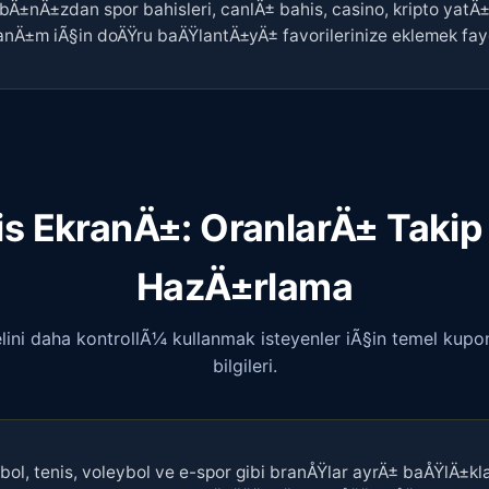
Ä±nÄ±zdan spor bahisleri, canlÄ± bahis, casino, kripto yat
lanÄ±m iÃ§in doÄŸru baÄŸlantÄ±yÄ± favorilerinize eklemek fay
is EkranÄ±: OranlarÄ± Takip
HazÄ±rlama
lini daha kontrollÃ¼ kullanmak isteyenler iÃ§in temel kupo
bilgileri.
, tenis, voleybol ve e-spor gibi branÅŸlar ayrÄ± baÅŸlÄ±klar a