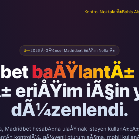
Kontrol NoktalarÄ±
Bahis A
â—
2026 Â· GÃ¼ncel Madridbet EriÅŸim NotlarÄ±
dbet
baÄŸlantÄ± 
± eriÅŸim iÃ§in 
dÃ¼zenlendi.
a, Madridbet hesabÄ±na ulaÅŸmak isteyen kullanÄ±cÄ±l
ntÄ± kontrolÃ¼, gÃ¼venli oturum aÃ§ma, mobil kulla