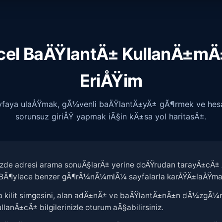
cel BaÄŸlantÄ± KullanÄ±m
EriÅŸim
yfaya ulaÅŸmak, gÃ¼venli baÄŸlantÄ±yÄ± gÃ¶rmek ve he
sorunsuz giriÅŸ yapmak iÃ§in kÄ±sa yol haritasÄ±.
nizde adresi arama sonuÃ§larÄ± yerine doÄŸrudan tarayÄ±c
 BÃ¶ylece benzer gÃ¶rÃ¼nÃ¼mlÃ¼ sayfalarla karÅŸÄ±laÅŸma i
ilit simgesini, alan adÄ±nÄ± ve baÄŸlantÄ±nÄ±n dÃ¼zgÃ¼n 
lanÄ±cÄ± bilgilerinizle oturum aÃ§abilirsiniz.