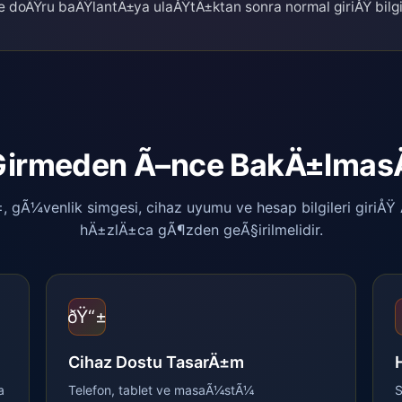
 doÄŸru baÄŸlantÄ±ya ulaÅŸtÄ±ktan sonra normal giriÅŸ bilgile
Girmeden Ã–nce BakÄ±lmas
, gÃ¼venlik simgesi, cihaz uyumu ve hesap bilgileri giriÅŸ
hÄ±zlÄ±ca gÃ¶zden geÃ§irilmelidir.
ðŸ“±
Cihaz Dostu TasarÄ±m
a
Telefon, tablet ve masaÃ¼stÃ¼
S