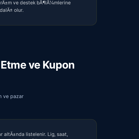
Ä±rÄ±m ve destek bÃ¶lÃ¼mlerine
dalÄ± olur.
 Etme ve Kupon
n ve pazar
ltÄ±nda listelenir. Lig, saat,