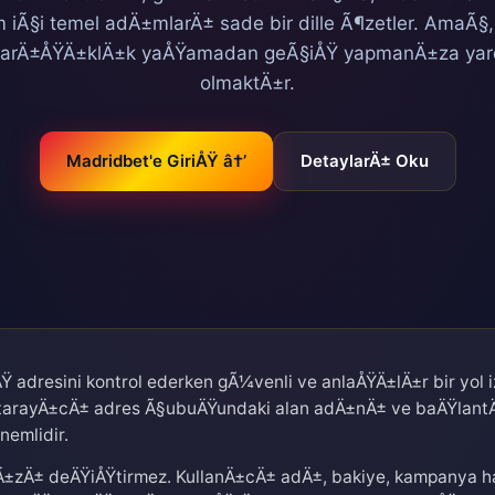
m iÃ§i temel adÄ±mlarÄ± sade bir dille Ã¶zetler. AmaÃ§
karÄ±ÅŸÄ±klÄ±k yaÅŸamadan geÃ§iÅŸ yapmanÄ±za y
olmaktÄ±r.
Madridbet'e GiriÅŸ â†’
DetaylarÄ± Oku
iÅŸ adresini kontrol ederken gÃ¼venli ve anlaÅŸÄ±lÄ±r bir yol 
 tarayÄ±cÄ± adres Ã§ubuÄŸundaki alan adÄ±nÄ± ve baÄŸlan
emlidir.
nÄ±zÄ± deÄŸiÅŸtirmez. KullanÄ±cÄ± adÄ±, bakiye, kampanya h