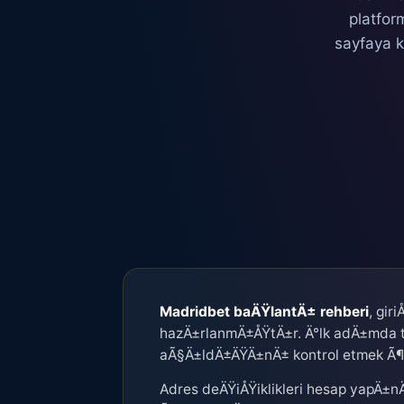
platfor
sayfaya 
Madridbet baÄŸlantÄ± rehberi
, gir
hazÄ±rlanmÄ±ÅŸtÄ±r. Ä°lk adÄ±mda
aÃ§Ä±ldÄ±ÄŸÄ±nÄ± kontrol etmek Ã¶n
Adres deÄŸiÅŸiklikleri hesap yapÄ±