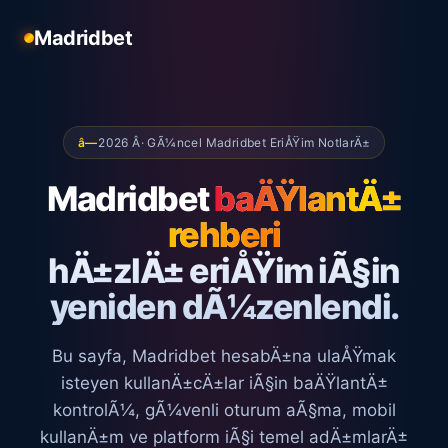
Madridbet
â—
2026 Â· GÃ¼ncel Madridbet EriÅŸim NotlarÄ±
Madridbet
baÄŸlantÄ±
rehberi
hÄ±zlÄ± eriÅŸim iÃ§in
yeniden dÃ¼zenlendi.
Bu sayfa, Madridbet hesabÄ±na ulaÅŸmak
isteyen kullanÄ±cÄ±lar iÃ§in baÄŸlantÄ±
kontrolÃ¼, gÃ¼venli oturum aÃ§ma, mobil
kullanÄ±m ve platform iÃ§i temel adÄ±mlarÄ±