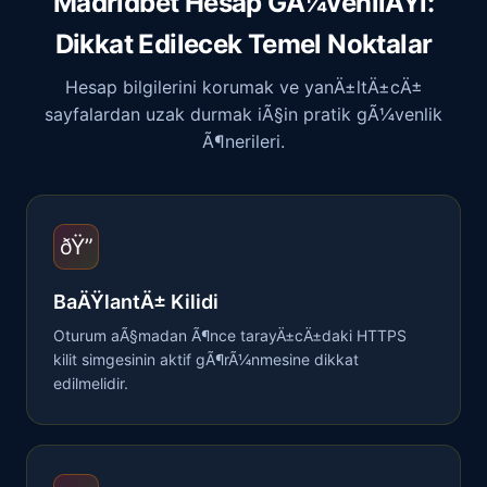
Madridbet Hesap GÃ¼venliÄŸi:
Dikkat Edilecek Temel Noktalar
Hesap bilgilerini korumak ve yanÄ±ltÄ±cÄ±
sayfalardan uzak durmak iÃ§in pratik gÃ¼venlik
Ã¶nerileri.
ðŸ”
BaÄŸlantÄ± Kilidi
Oturum aÃ§madan Ã¶nce tarayÄ±cÄ±daki HTTPS
kilit simgesinin aktif gÃ¶rÃ¼nmesine dikkat
edilmelidir.