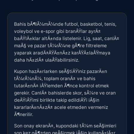
Bahis bÃ¶lÃ¼mÃ¼nde futbol, basketbol, tenis,
voleybol ve e-spor gibi branÅŸlar ayrÄ±
baÅŸlÄ±klar altÄ±nda listelenir. Lig, saat, canlÄ±
maÃ§ ve pazar tÃ¼rÃ¼ne gÃ¶re filtreleme
yaparak aradÄ±ÄŸÄ±nÄ±z karÅŸÄ±laÅŸmaya
daha hÄ±zlÄ± ulaÅŸabilirsiniz.
Kupon hazÄ±rlarken seÃ§tiÄŸiniz pazarÄ±n
tÃ¼rÃ¼nÃ¼, toplam oranÄ± ve bahis
tutarÄ±nÄ± iÅŸlemden Ã¶nce kontrol etmek
gerekir. CanlÄ± bahislerde skor, sÃ¼re ve oran
deÄŸiÅŸimi birlikte takip edildiÄŸi iÃ§in
kararlarÄ±nÄ±zÄ± acele etmeden vermeniz
Ã¶nerilir.
Son onay ekranÄ±, kupondaki tÃ¼m seÃ§imleri
son kez gÃ¶zden geÃ§irmek iÃ§in kullanÄ±lÄ±r.