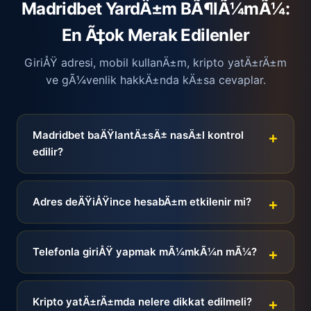
Madridbet YardÄ±m BÃ¶lÃ¼mÃ¼:
En Ã‡ok Merak Edilenler
GiriÅŸ adresi, mobil kullanÄ±m, kripto yatÄ±rÄ±m
ve gÃ¼venlik hakkÄ±nda kÄ±sa cevaplar.
Madridbet baÄŸlantÄ±sÄ± nasÄ±l kontrol
edilir?
Adres deÄŸiÅŸince hesabÄ±m etkilenir mi?
Telefonla giriÅŸ yapmak mÃ¼mkÃ¼n mÃ¼?
Kripto yatÄ±rÄ±mda nelere dikkat edilmeli?