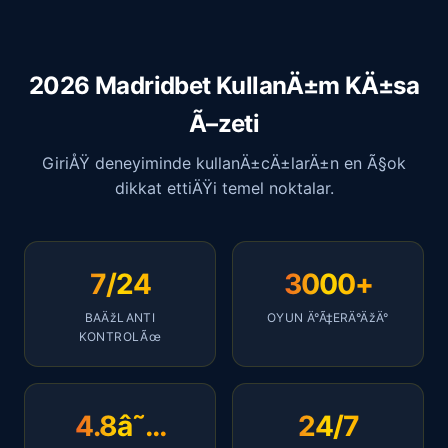
2026 Madridbet KullanÄ±m KÄ±sa
Ã–zeti
GiriÅŸ deneyiminde kullanÄ±cÄ±larÄ±n en Ã§ok
dikkat ettiÄŸi temel noktalar.
7/24
3000+
BAÄžLANTI
OYUN Ä°Ã‡ERÄ°ÄžÄ°
KONTROLÃœ
4.8â˜…
24/7