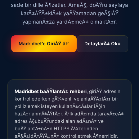
sade bir dille Ã¶zetler. AmaÃ§, doÄŸru sayfaya
karÄ±ÅŸÄ±klÄ±k yaÅŸamadan geÃ§iÅŸ
yapmanÄ±za yardÄ±mcÄ± olmaktÄ±r.
Madridbet'e GiriÅŸ â†’
DetaylarÄ± Oku
Madridbet baÄŸlantÄ± rehberi
, giriÅŸ adresini
kontrol ederken gÃ¼venli ve anlaÅŸÄ±lÄ±r bir
yol izlemek isteyen kullanÄ±cÄ±lar iÃ§in
hazÄ±rlanmÄ±ÅŸtÄ±r. Ä°lk adÄ±mda tarayÄ±cÄ±
adres Ã§ubuÄŸundaki alan adÄ±nÄ± ve
baÄŸlantÄ±nÄ±n HTTPS Ã¼zerinden
aÃ§Ä±ldÄ±ÄŸÄ±nÄ± kontrol etmek Ã¶nemlidir.