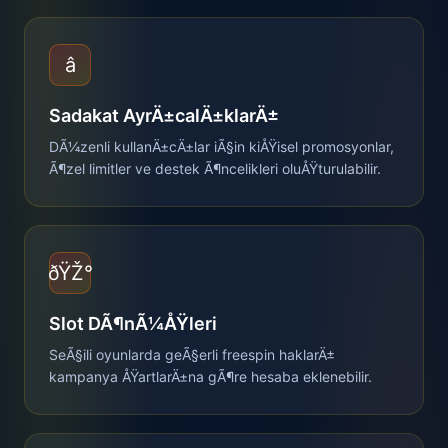
â­
Sadakat AyrÄ±calÄ±klarÄ±
DÃ¼zenli kullanÄ±cÄ±lar iÃ§in kiÅŸisel promosyonlar,
Ã¶zel limitler ve destek Ã¶ncelikleri oluÅŸturulabilir.
ðŸŽ°
Slot DÃ¶nÃ¼ÅŸleri
SeÃ§ili oyunlarda geÃ§erli freespin haklarÄ±
kampanya ÅŸartlarÄ±na gÃ¶re hesaba eklenebilir.