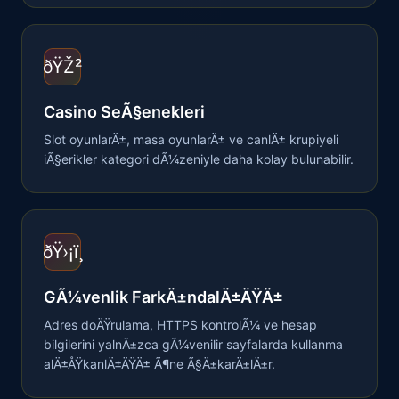
ðŸŽ²
Casino SeÃ§enekleri
Slot oyunlarÄ±, masa oyunlarÄ± ve canlÄ± krupiyeli
iÃ§erikler kategori dÃ¼zeniyle daha kolay bulunabilir.
ðŸ›¡ï¸
GÃ¼venlik FarkÄ±ndalÄ±ÄŸÄ±
Adres doÄŸrulama, HTTPS kontrolÃ¼ ve hesap
bilgilerini yalnÄ±zca gÃ¼venilir sayfalarda kullanma
alÄ±ÅŸkanlÄ±ÄŸÄ± Ã¶ne Ã§Ä±karÄ±lÄ±r.