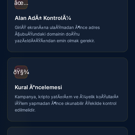
âœ…
Alan AdÄ± KontrolÃ¼
GiriÅŸ ekranÄ±na ulaÅŸmadan Ã¶nce adres
Ã§ubuÄŸundaki domainin doÄŸru
yazÄ±ldÄ±ÄŸÄ±ndan emin olmak gerekir.
ðŸ§¾
Kural Ä°ncelemesi
Kampanya, kripto yatÄ±rÄ±m ve Ã¼yelik koÅŸullarÄ±
iÅŸlem yapmadan Ã¶nce okunabilir ÅŸekilde kontrol
edilmelidir.