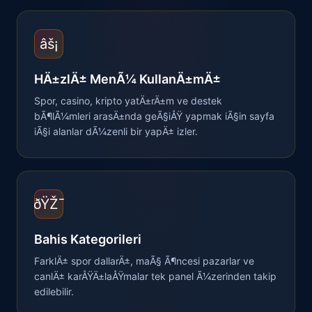
âš¡
HÄ±zlÄ± MenÃ¼ KullanÄ±mÄ±
Spor, casino, kripto yatÄ±rÄ±m ve destek
bÃ¶lÃ¼mleri arasÄ±nda geÃ§iÅŸ yapmak iÃ§in sayfa
iÃ§i alanlar dÃ¼zenli bir yapÄ± izler.
ðŸŽ¯
Bahis Kategorileri
FarklÄ± spor dallarÄ±, maÃ§ Ã¶ncesi pazarlar ve
canlÄ± karÅŸÄ±laÅŸmalar tek panel Ã¼zerinden takip
edilebilir.