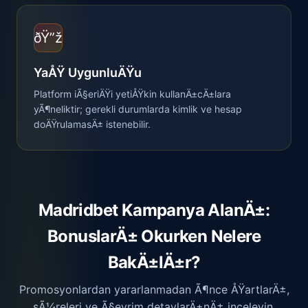
ðŸ”ž
YaÅŸ UygunluÄŸu
Platform iÃ§eriÄŸi yetiÅŸkin kullanÄ±cÄ±lara
yÃ¶neliktir; gerekli durumlarda kimlik ve hesap
doÄŸrulamasÄ± istenebilir.
Madridbet Kampanya AlanÄ±:
BonuslarÄ± Okurken Nelere
BakÄ±lÄ±r?
Promosyonlardan yararlanmadan Ã¶nce ÅŸartlarÄ±,
sÃ¼releri ve Ã§evrim detaylarÄ±nÄ± inceleyin.