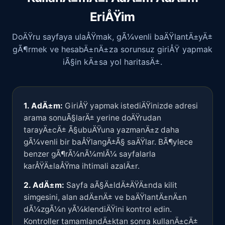
EriÅŸim
DoÄŸru sayfaya ulaÅŸmak, gÃ¼venli baÄŸlantÄ±yÄ±
gÃ¶rmek ve hesabÄ±nÄ±za sorunsuz giriÅŸ yapmak
iÃ§in kÄ±sa yol haritasÄ±.
1. AdÄ±m:
GiriÅŸ yapmak istediÄŸinizde adresi
arama sonuÃ§larÄ± yerine doÄŸrudan
tarayÄ±cÄ± Ã§ubuÄŸuna yazmanÄ±z daha
gÃ¼venli bir baÅŸlangÄ±Ã§ saÄŸlar. BÃ¶ylece
benzer gÃ¶rÃ¼nÃ¼mlÃ¼ sayfalarla
karÅŸÄ±laÅŸma ihtimali azalÄ±r.
2. AdÄ±m:
Sayfa aÃ§Ä±ldÄ±ÄŸÄ±nda kilit
simgesini, alan adÄ±nÄ± ve baÄŸlantÄ±nÄ±n
dÃ¼zgÃ¼n yÃ¼klendiÄŸini kontrol edin.
Kontroller tamamlandÄ±ktan sonra kullanÄ±cÄ±