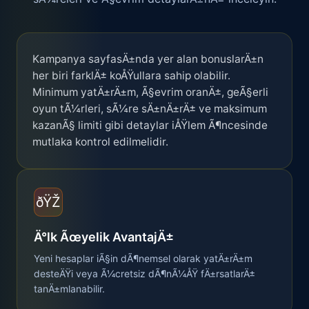
Kampanya sayfasÄ±nda yer alan bonuslarÄ±n
her biri farklÄ± koÅŸullara sahip olabilir.
Minimum yatÄ±rÄ±m, Ã§evrim oranÄ±, geÃ§erli
oyun tÃ¼rleri, sÃ¼re sÄ±nÄ±rÄ± ve maksimum
kazanÃ§ limiti gibi detaylar iÅŸlem Ã¶ncesinde
mutlaka kontrol edilmelidir.
ðŸŽ
Ä°lk Ãœyelik AvantajÄ±
Yeni hesaplar iÃ§in dÃ¶nemsel olarak yatÄ±rÄ±m
desteÄŸi veya Ã¼cretsiz dÃ¶nÃ¼ÅŸ fÄ±rsatlarÄ±
tanÄ±mlanabilir.