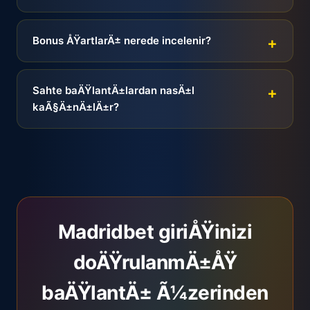
Bonus ÅŸartlarÄ± nerede incelenir?
Sahte baÄŸlantÄ±lardan nasÄ±l
kaÃ§Ä±nÄ±lÄ±r?
Madridbet giriÅŸinizi
doÄŸrulanmÄ±ÅŸ
baÄŸlantÄ± Ã¼zerinden