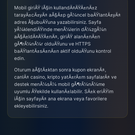
Mobil giriÅŸ iÃ§in kullandÄ±ÄŸÄ±nÄ±z
tarayÄ±cÄ±yÄ± aÃ§Ä±p gÃ¼ncel baÄŸlantÄ±yÄ±
adres Ã§ubuÄŸuna yazabilirsiniz. Sayfa
yÃ¼klendiÄŸinde menÃ¼lerin dÃ¼zgÃ¼n
aÃ§Ä±ldÄ±ÄŸÄ±nÄ±, giriÅŸ alanÄ±nÄ±n
gÃ¶rÃ¼nÃ¼r olduÄŸunu ve HTTPS
baÄŸlantÄ±sÄ±nÄ±n aktif olduÄŸunu kontrol
edin.
Oturum aÃ§tÄ±ktan sonra kupon ekranÄ±,
canlÄ± casino, kripto yatÄ±rÄ±m sayfalarÄ± ve
destek menÃ¼sÃ¼ mobil gÃ¶rÃ¼nÃ¼me
uyumlu ÅŸekilde kullanÄ±labilir. SÄ±k eriÅŸim
iÃ§in sayfayÄ± ana ekrana veya favorilere
ekleyebilirsiniz.