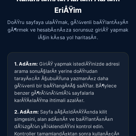
EriÅŸim
DoÄŸru sayfaya ulaÅŸmak, gÃ¼venli baÄŸlantÄ±yÄ±
gÃ¶rmek ve hesabÄ±nÄ±za sorunsuz giriÅŸ yapmak
iÃ§in kÄ±sa yol haritasÄ±.
1. AdÄ±m:
GiriÅŸ yapmak istediÄŸinizde adresi
arama sonuÃ§larÄ± yerine doÄŸrudan
tarayÄ±cÄ± Ã§ubuÄŸuna yazmanÄ±z daha
gÃ¼venli bir baÅŸlangÄ±Ã§ saÄŸlar. BÃ¶ylece
benzer gÃ¶rÃ¼nÃ¼mlÃ¼ sayfalarla
karÅŸÄ±laÅŸma ihtimali azalÄ±r.
2. AdÄ±m:
Sayfa aÃ§Ä±ldÄ±ÄŸÄ±nda kilit
simgesini, alan adÄ±nÄ± ve baÄŸlantÄ±nÄ±n
dÃ¼zgÃ¼n yÃ¼klendiÄŸini kontrol edin.
Kontroller tamamlandÄ±ktan sonra kullanÄ±cÄ±