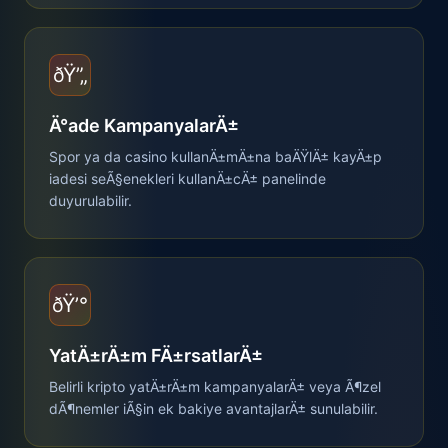
ðŸ”„
Ä°ade KampanyalarÄ±
Spor ya da casino kullanÄ±mÄ±na baÄŸlÄ± kayÄ±p
iadesi seÃ§enekleri kullanÄ±cÄ± panelinde
duyurulabilir.
ðŸ’°
YatÄ±rÄ±m FÄ±rsatlarÄ±
Belirli kripto yatÄ±rÄ±m kampanyalarÄ± veya Ã¶zel
dÃ¶nemler iÃ§in ek bakiye avantajlarÄ± sunulabilir.