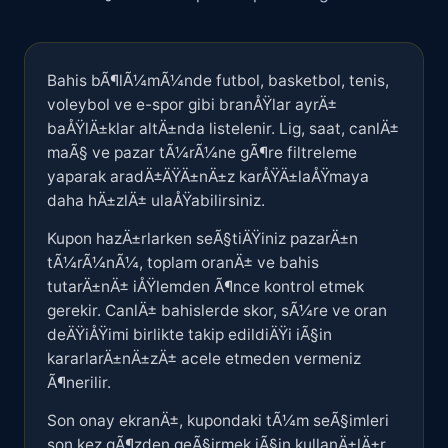
Bahis bÃ¶lÃ¼mÃ¼nde futbol, basketbol, tenis,
voleybol ve e-spor gibi branÅŸlar ayrÄ±
baÅŸlÄ±klar altÄ±nda listelenir. Lig, saat, canlÄ±
maÃ§ ve pazar tÃ¼rÃ¼ne gÃ¶re filtreleme
yaparak aradÄ±ÄŸÄ±nÄ±z karÅŸÄ±laÅŸmaya
daha hÄ±zlÄ± ulaÅŸabilirsiniz.
Kupon hazÄ±rlarken seÃ§tiÄŸiniz pazarÄ±n
tÃ¼rÃ¼nÃ¼, toplam oranÄ± ve bahis
tutarÄ±nÄ± iÅŸlemden Ã¶nce kontrol etmek
gerekir. CanlÄ± bahislerde skor, sÃ¼re ve oran
deÄŸiÅŸimi birlikte takip edildiÄŸi iÃ§in
kararlarÄ±nÄ±zÄ± acele etmeden vermeniz
Ã¶nerilir.
Son onay ekranÄ±, kupondaki tÃ¼m seÃ§imleri
son kez gÃ¶zden geÃ§irmek iÃ§in kullanÄ±lÄ±r.