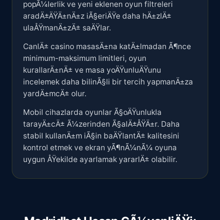
popÃ¼lerlik ve yeni eklenen oyun filtreleri
aradÄ±ÄŸÄ±nÄ±z iÃ§eriÄŸe daha hÄ±zlÄ±
ulaÅŸmanÄ±zÄ± saÄŸlar.
CanlÄ± casino masasÄ±na katÄ±lmadan Ã¶nce
minimum-maksimum limitleri, oyun
kurallarÄ±nÄ± ve masa yoÄŸunluÄŸunu
incelemek daha bilinÃ§li bir tercih yapmanÄ±za
yardÄ±mcÄ± olur.
Mobil cihazlarda oyunlar Ã§oÄŸunlukla
tarayÄ±cÄ± Ã¼zerinden Ã§alÄ±ÅŸÄ±r. Daha
stabil kullanÄ±m iÃ§in baÄŸlantÄ± kalitesini
kontrol etmek ve ekran yÃ¶nÃ¼nÃ¼ oyuna
uygun ÅŸekilde ayarlamak yararlÄ± olabilir.