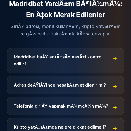
Madridbet YardÄ±m BÃ¶lÃ¼mÃ¼:
En Ã‡ok Merak Edilenler
GiriÅŸ adresi, mobil kullanÄ±m, kripto yatÄ±rÄ±m
ve gÃ¼venlik hakkÄ±nda kÄ±sa cevaplar.
Madridbet baÄŸlantÄ±sÄ± nasÄ±l kontrol
edilir?
Adres deÄŸiÅŸince hesabÄ±m etkilenir mi?
Telefonla giriÅŸ yapmak mÃ¼mkÃ¼n mÃ¼?
Kripto yatÄ±rÄ±mda nelere dikkat edilmeli?