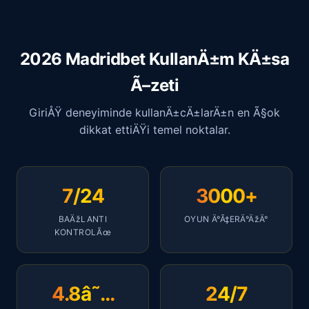
2026 Madridbet KullanÄ±m KÄ±sa
Ã–zeti
GiriÅŸ deneyiminde kullanÄ±cÄ±larÄ±n en Ã§ok
dikkat ettiÄŸi temel noktalar.
7/24
3000+
BAÄžLANTI
OYUN Ä°Ã‡ERÄ°ÄžÄ°
KONTROLÃœ
4.8â˜…
24/7