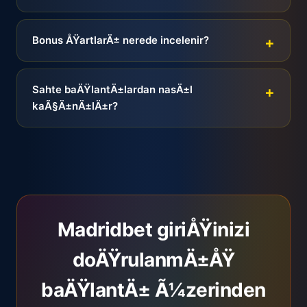
Bonus ÅŸartlarÄ± nerede incelenir?
Sahte baÄŸlantÄ±lardan nasÄ±l
kaÃ§Ä±nÄ±lÄ±r?
Madridbet giriÅŸinizi
doÄŸrulanmÄ±ÅŸ
baÄŸlantÄ± Ã¼zerinden