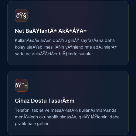
ðŸ§­
Net BaÄŸlantÄ± AkÄ±ÅŸÄ±
KullanÄ±cÄ±larÄ±n doÄŸru giriÅŸ sayfasÄ±na daha
kolay ulaÅŸabilmesi iÃ§in yÃ¶nlendirme adÄ±mlarÄ±
sade ve anlaÅŸÄ±lÄ±r biÃ§imde sunulur.
ðŸ“±
Cihaz Dostu TasarÄ±m
Telefon, tablet ve masaÃ¼stÃ¼ kullanÄ±mlarÄ±nda
menÃ¼lerin okunabilir olmasÄ±, giriÅŸ iÅŸlemini daha
pratik hale getirir.