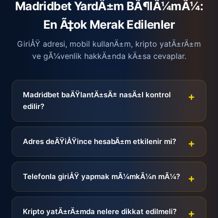
Madridbet YardÄ±m BÃ¶lÃ¼mÃ¼:
En Ã‡ok Merak Edilenler
GiriÅŸ adresi, mobil kullanÄ±m, kripto yatÄ±rÄ±m
ve gÃ¼venlik hakkÄ±nda kÄ±sa cevaplar.
Madridbet baÄŸlantÄ±sÄ± nasÄ±l kontrol
edilir?
Adres deÄŸiÅŸince hesabÄ±m etkilenir mi?
Telefonla giriÅŸ yapmak mÃ¼mkÃ¼n mÃ¼?
Kripto yatÄ±rÄ±mda nelere dikkat edilmeli?