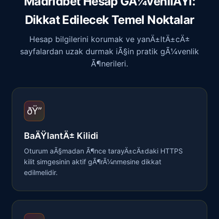
Madridbet Hesap GÃ¼venliÄŸi:
Dikkat Edilecek Temel Noktalar
Hesap bilgilerini korumak ve yanÄ±ltÄ±cÄ±
sayfalardan uzak durmak iÃ§in pratik gÃ¼venlik
Ã¶nerileri.
ðŸ”
BaÄŸlantÄ± Kilidi
Oturum aÃ§madan Ã¶nce tarayÄ±cÄ±daki HTTPS
kilit simgesinin aktif gÃ¶rÃ¼nmesine dikkat
edilmelidir.