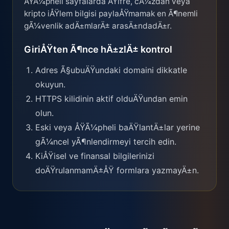
ÅŸÃ¼pheli sayfalarda ÅŸifre, cÃ¼zdan veya
kripto iÅŸlem bilgisi paylaÅŸmamak en Ã¶nemli
gÃ¼venlik adÄ±mlarÄ± arasÄ±ndadÄ±r.
GiriÅŸten Ã¶nce hÄ±zlÄ± kontrol
Adres Ã§ubuÄŸundaki domaini dikkatle
okuyun.
HTTPS kilidinin aktif olduÄŸundan emin
olun.
Eski veya ÅŸÃ¼pheli baÄŸlantÄ±lar yerine
gÃ¼ncel yÃ¶nlendirmeyi tercih edin.
KiÅŸisel ve finansal bilgilerinizi
doÄŸrulanmamÄ±ÅŸ formlara yazmayÄ±n.