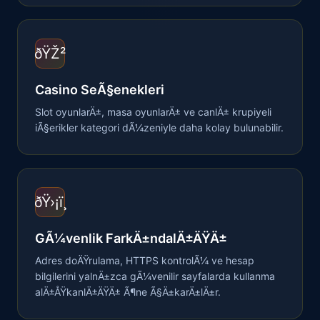
ðŸŽ²
Casino SeÃ§enekleri
Slot oyunlarÄ±, masa oyunlarÄ± ve canlÄ± krupiyeli
iÃ§erikler kategori dÃ¼zeniyle daha kolay bulunabilir.
ðŸ›¡ï¸
GÃ¼venlik FarkÄ±ndalÄ±ÄŸÄ±
Adres doÄŸrulama, HTTPS kontrolÃ¼ ve hesap
bilgilerini yalnÄ±zca gÃ¼venilir sayfalarda kullanma
alÄ±ÅŸkanlÄ±ÄŸÄ± Ã¶ne Ã§Ä±karÄ±lÄ±r.