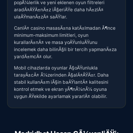
popÃ¼lerlik ve yeni eklenen oyun filtreleri
aradÄ±ÄŸÄ±nÄ±z iÃ§eriÄŸe daha hÄ±zlÄ±
ulaÅŸmanÄ±zÄ± saÄŸlar.
CanlÄ± casino masasÄ±na katÄ±lmadan Ã¶nce
minimum-maksimum limitleri, oyun
kurallarÄ±nÄ± ve masa yoÄŸunluÄŸunu
incelemek daha bilinÃ§li bir tercih yapmanÄ±za
yardÄ±mcÄ± olur.
Mobil cihazlarda oyunlar Ã§oÄŸunlukla
tarayÄ±cÄ± Ã¼zerinden Ã§alÄ±ÅŸÄ±r. Daha
stabil kullanÄ±m iÃ§in baÄŸlantÄ± kalitesini
kontrol etmek ve ekran yÃ¶nÃ¼nÃ¼ oyuna
uygun ÅŸekilde ayarlamak yararlÄ± olabilir.