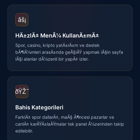
âš¡
HÄ±zlÄ± MenÃ¼ KullanÄ±mÄ±
Spor, casino, kripto yatÄ±rÄ±m ve destek
bÃ¶lÃ¼mleri arasÄ±nda geÃ§iÅŸ yapmak iÃ§in sayfa
iÃ§i alanlar dÃ¼zenli bir yapÄ± izler.
ðŸŽ¯
Bahis Kategorileri
FarklÄ± spor dallarÄ±, maÃ§ Ã¶ncesi pazarlar ve
canlÄ± karÅŸÄ±laÅŸmalar tek panel Ã¼zerinden takip
edilebilir.