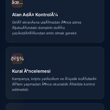
âœ…
Alan AdÄ± KontrolÃ¼
GiriÅŸ ekranÄ±na ulaÅŸmadan Ã¶nce adres
Ã§ubuÄŸundaki domainin doÄŸru
yazÄ±ldÄ±ÄŸÄ±ndan emin olmak gerekir.
ðŸ§¾
Kural Ä°ncelemesi
Kampanya, kripto yatÄ±rÄ±m ve Ã¼yelik koÅŸullarÄ±
iÅŸlem yapmadan Ã¶nce okunabilir ÅŸekilde kontrol
edilmelidir.