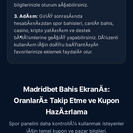
bilgilerinizle oturum aÃ§abilirsiniz.
3. AdÄ±m:
GiriÅŸ sonrasÄ±nda
hesabÄ±nÄ±zdan spor bahisleri, canlÄ± bahis,
casino, kripto yatÄ±rÄ±m ve destek
bÃ¶lÃ¼mlerine geÃ§iÅŸ yapabilirsiniz. DÃ¼zenli
kullanÄ±m iÃ§in doÄŸru baÄŸlantÄ±yÄ±
favorilerinize eklemek faydalÄ± olur.
Madridbet Bahis EkranÄ±:
OranlarÄ± Takip Etme ve Kupon
HazÄ±rlama
Spor panelini daha kontrollÃ¼ kullanmak isteyenler
iÃ§in temel kupon ve pazar bilgileri.