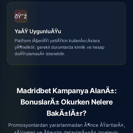
ðŸ”ž
YaÅŸ UygunluÄŸu
Platform iÃ§eriÄŸi yetiÅŸkin kullanÄ±cÄ±lara
yÃ¶neliktir; gerekli durumlarda kimlik ve hesap
doÄŸrulamasÄ± istenebilir.
Madridbet Kampanya AlanÄ±:
BonuslarÄ± Okurken Nelere
BakÄ±lÄ±r?
Promosyonlardan yararlanmadan Ã¶nce ÅŸartlarÄ±,
sÃ¼releri ve Ã§evrim detaylarÄ±nÄ± inceleyin.