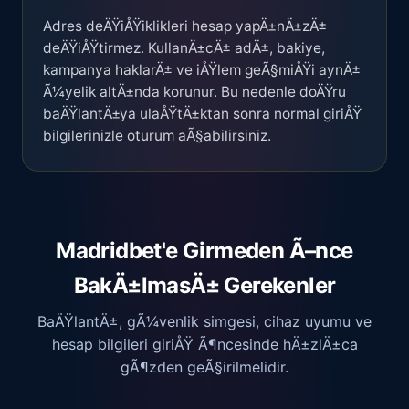
Adres deÄŸiÅŸiklikleri hesap yapÄ±nÄ±zÄ±
deÄŸiÅŸtirmez. KullanÄ±cÄ± adÄ±, bakiye,
kampanya haklarÄ± ve iÅŸlem geÃ§miÅŸi aynÄ±
Ã¼yelik altÄ±nda korunur. Bu nedenle doÄŸru
baÄŸlantÄ±ya ulaÅŸtÄ±ktan sonra normal giriÅŸ
bilgilerinizle oturum aÃ§abilirsiniz.
Madridbet'e Girmeden Ã–nce
BakÄ±lmasÄ± Gerekenler
BaÄŸlantÄ±, gÃ¼venlik simgesi, cihaz uyumu ve
hesap bilgileri giriÅŸ Ã¶ncesinde hÄ±zlÄ±ca
gÃ¶zden geÃ§irilmelidir.