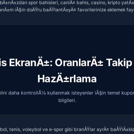
Ä±nÄ±zdan spor bahisleri, canlÄ± bahis, casino, kripto yat
lanÄ±m iÃ§in doÄŸru baÄŸlantÄ±yÄ± favorilerinize eklemek fay
is EkranÄ±: OranlarÄ± Takip
HazÄ±rlama
lini daha kontrollÃ¼ kullanmak isteyenler iÃ§in temel kupo
bilgileri.
, tenis, voleybol ve e-spor gibi branÅŸlar ayrÄ± baÅŸlÄ±klar a