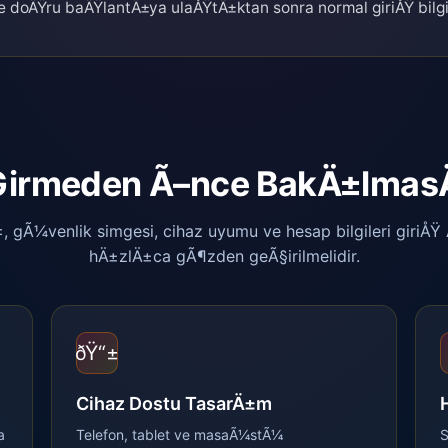
 doÄŸru baÄŸlantÄ±ya ulaÅŸtÄ±ktan sonra normal giriÅŸ bilgile
Girmeden Ã–nce BakÄ±lmas
, gÃ¼venlik simgesi, cihaz uyumu ve hesap bilgileri giriÅŸ
hÄ±zlÄ±ca gÃ¶zden geÃ§irilmelidir.
ðŸ“±
Cihaz Dostu TasarÄ±m
a
Telefon, tablet ve masaÃ¼stÃ¼
S