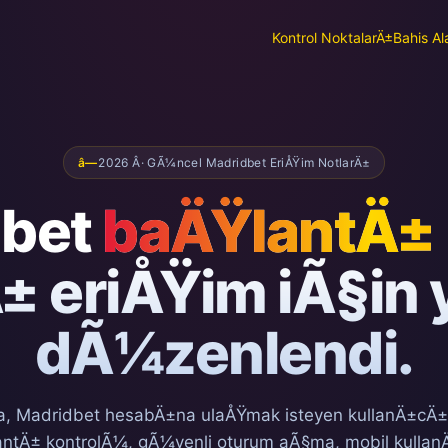
Kontrol NoktalarÄ±
Bahis A
â—
2026 Â· GÃ¼ncel Madridbet EriÅŸim NotlarÄ±
dbet
baÄŸlantÄ± 
± eriÅŸim iÃ§in 
dÃ¼zenlendi.
a, Madridbet hesabÄ±na ulaÅŸmak isteyen kullanÄ±cÄ±l
ntÄ± kontrolÃ¼, gÃ¼venli oturum aÃ§ma, mobil kulla