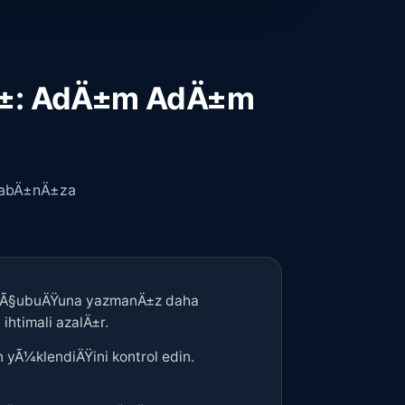
Ä±: AdÄ±m AdÄ±m
sabÄ±nÄ±za
Ä± Ã§ubuÄŸuna yazmanÄ±z daha
htimali azalÄ±r.
yÃ¼klendiÄŸini kontrol edin.