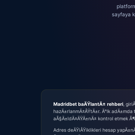
platfor
sayfaya 
Madridbet baÄŸlantÄ± rehberi
, gir
hazÄ±rlanmÄ±ÅŸtÄ±r. Ä°lk adÄ±mda
aÃ§Ä±ldÄ±ÄŸÄ±nÄ± kontrol etmek Ã¶n
Adres deÄŸiÅŸiklikleri hesap yapÄ±