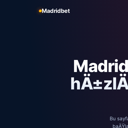
Madridbet
Madri
hÄ±zlÄ
Bu sayf
baÄŸla