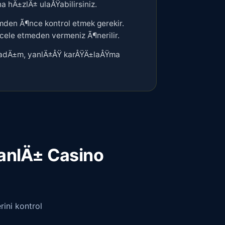
hÄ±zlÄ± ulaÅŸabilirsiniz.
den Ã¶nce kontrol etmek gerekir.
acele etmeden vermeniz Ã¶nerilir.
u adÄ±m, yanlÄ±ÅŸ karÅŸÄ±laÅŸma
anlÄ± Casino
rini kontrol