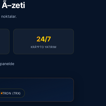
Ã–zeti
noktalar.
24/7
KRÄ°PTO YATIRIM
 panelde
TRON (TRX)