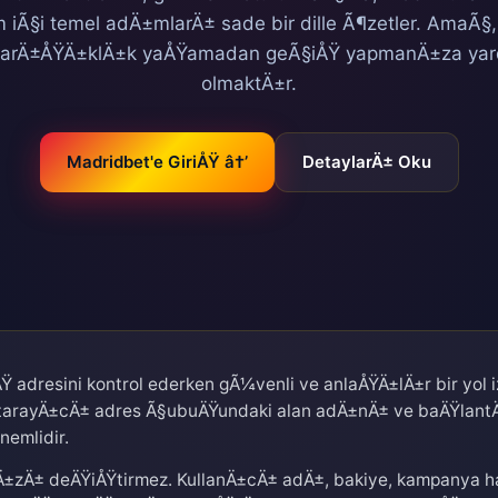
m iÃ§i temel adÄ±mlarÄ± sade bir dille Ã¶zetler. AmaÃ§
karÄ±ÅŸÄ±klÄ±k yaÅŸamadan geÃ§iÅŸ yapmanÄ±za y
olmaktÄ±r.
Madridbet'e GiriÅŸ â†’
DetaylarÄ± Oku
iÅŸ adresini kontrol ederken gÃ¼venli ve anlaÅŸÄ±lÄ±r bir yol 
 tarayÄ±cÄ± adres Ã§ubuÄŸundaki alan adÄ±nÄ± ve baÄŸlan
emlidir.
nÄ±zÄ± deÄŸiÅŸtirmez. KullanÄ±cÄ± adÄ±, bakiye, kampanya h