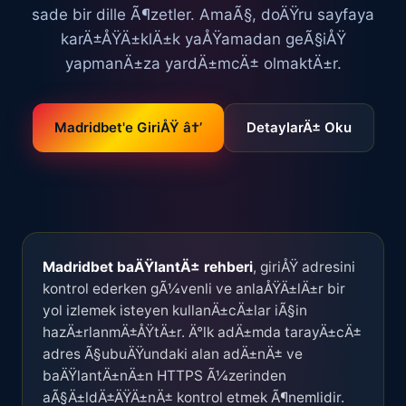
sade bir dille Ã¶zetler. AmaÃ§, doÄŸru sayfaya
karÄ±ÅŸÄ±klÄ±k yaÅŸamadan geÃ§iÅŸ
yapmanÄ±za yardÄ±mcÄ± olmaktÄ±r.
Madridbet'e GiriÅŸ â†’
DetaylarÄ± Oku
Madridbet baÄŸlantÄ± rehberi
, giriÅŸ adresini
kontrol ederken gÃ¼venli ve anlaÅŸÄ±lÄ±r bir
yol izlemek isteyen kullanÄ±cÄ±lar iÃ§in
hazÄ±rlanmÄ±ÅŸtÄ±r. Ä°lk adÄ±mda tarayÄ±cÄ±
adres Ã§ubuÄŸundaki alan adÄ±nÄ± ve
baÄŸlantÄ±nÄ±n HTTPS Ã¼zerinden
aÃ§Ä±ldÄ±ÄŸÄ±nÄ± kontrol etmek Ã¶nemlidir.