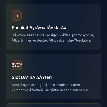
â­
Sadakat AyrÄ±calÄ±klarÄ±
DÃ¼zenli kullanÄ±cÄ±lar iÃ§in kiÅŸisel promosyonlar,
Ã¶zel limitler ve destek Ã¶ncelikleri oluÅŸturulabilir.
ðŸŽ°
Slot DÃ¶nÃ¼ÅŸleri
SeÃ§ili oyunlarda geÃ§erli freespin haklarÄ±
kampanya ÅŸartlarÄ±na gÃ¶re hesaba eklenebilir.