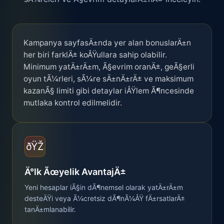
Kampanya sayfasÄ±nda yer alan bonuslarÄ±n
her biri farklÄ± koÅŸullara sahip olabilir.
Minimum yatÄ±rÄ±m, Ã§evrim oranÄ±, geÃ§erli
oyun tÃ¼rleri, sÃ¼re sÄ±nÄ±rÄ± ve maksimum
kazanÃ§ limiti gibi detaylar iÅŸlem Ã¶ncesinde
mutlaka kontrol edilmelidir.
ðŸŽ
Ä°lk Ãœyelik AvantajÄ±
Yeni hesaplar iÃ§in dÃ¶nemsel olarak yatÄ±rÄ±m
desteÄŸi veya Ã¼cretsiz dÃ¶nÃ¼ÅŸ fÄ±rsatlarÄ±
tanÄ±mlanabilir.