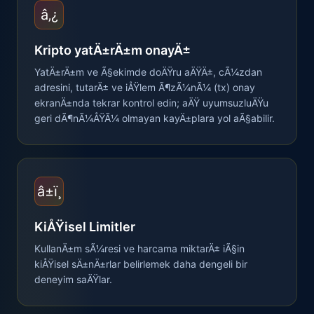
â‚¿
Kripto yatÄ±rÄ±m onayÄ±
YatÄ±rÄ±m ve Ã§ekimde doÄŸru aÄŸÄ±, cÃ¼zdan
adresini, tutarÄ± ve iÅŸlem Ã¶zÃ¼nÃ¼ (tx) onay
ekranÄ±nda tekrar kontrol edin; aÄŸ uyumsuzluÄŸu
geri dÃ¶nÃ¼ÅŸÃ¼ olmayan kayÄ±plara yol aÃ§abilir.
â±ï¸
KiÅŸisel Limitler
KullanÄ±m sÃ¼resi ve harcama miktarÄ± iÃ§in
kiÅŸisel sÄ±nÄ±rlar belirlemek daha dengeli bir
deneyim saÄŸlar.