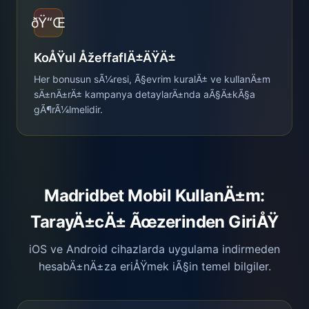
ðŸ“Œ
KoÅŸul ÅžeffaflÄ±ÄŸÄ±
Her bonusun sÃ¼resi, Ã§evrim kuralÄ± ve kullanÄ±m
sÄ±nÄ±rÄ± kampanya detaylarÄ±nda aÃ§Ä±kÃ§a
gÃ¶rÃ¼lmelidir.
Madridbet Mobil KullanÄ±m:
TarayÄ±cÄ± Ãœzerinden GiriÅŸ
iOS ve Android cihazlarda uygulama indirmeden
hesabÄ±nÄ±za eriÅŸmek iÃ§in temel bilgiler.