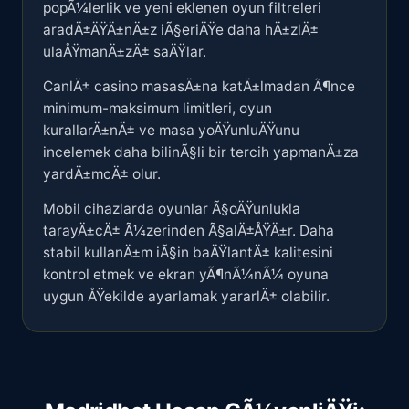
popÃ¼lerlik ve yeni eklenen oyun filtreleri
aradÄ±ÄŸÄ±nÄ±z iÃ§eriÄŸe daha hÄ±zlÄ±
ulaÅŸmanÄ±zÄ± saÄŸlar.
CanlÄ± casino masasÄ±na katÄ±lmadan Ã¶nce
minimum-maksimum limitleri, oyun
kurallarÄ±nÄ± ve masa yoÄŸunluÄŸunu
incelemek daha bilinÃ§li bir tercih yapmanÄ±za
yardÄ±mcÄ± olur.
Mobil cihazlarda oyunlar Ã§oÄŸunlukla
tarayÄ±cÄ± Ã¼zerinden Ã§alÄ±ÅŸÄ±r. Daha
stabil kullanÄ±m iÃ§in baÄŸlantÄ± kalitesini
kontrol etmek ve ekran yÃ¶nÃ¼nÃ¼ oyuna
uygun ÅŸekilde ayarlamak yararlÄ± olabilir.