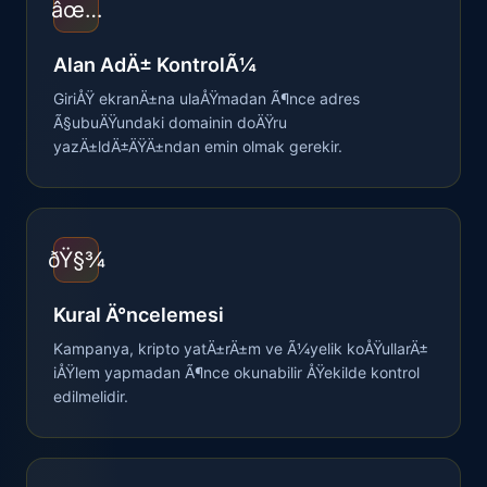
âœ…
Alan AdÄ± KontrolÃ¼
GiriÅŸ ekranÄ±na ulaÅŸmadan Ã¶nce adres
Ã§ubuÄŸundaki domainin doÄŸru
yazÄ±ldÄ±ÄŸÄ±ndan emin olmak gerekir.
ðŸ§¾
Kural Ä°ncelemesi
Kampanya, kripto yatÄ±rÄ±m ve Ã¼yelik koÅŸullarÄ±
iÅŸlem yapmadan Ã¶nce okunabilir ÅŸekilde kontrol
edilmelidir.