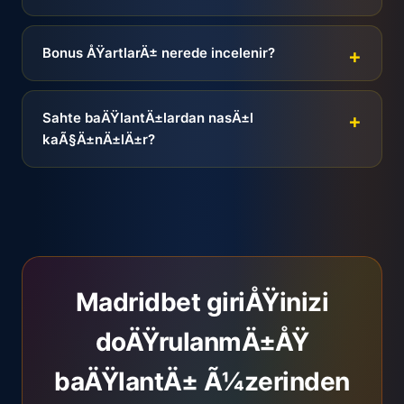
Bonus ÅŸartlarÄ± nerede incelenir?
Sahte baÄŸlantÄ±lardan nasÄ±l
kaÃ§Ä±nÄ±lÄ±r?
Madridbet giriÅŸinizi
doÄŸrulanmÄ±ÅŸ
baÄŸlantÄ± Ã¼zerinden