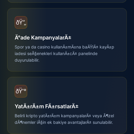
ðŸ”„
Ä°ade KampanyalarÄ±
Spor ya da casino kullanÄ±mÄ±na baÄŸlÄ± kayÄ±p
iadesi seÃ§enekleri kullanÄ±cÄ± panelinde
duyurulabilir.
ðŸ’°
YatÄ±rÄ±m FÄ±rsatlarÄ±
Belirli kripto yatÄ±rÄ±m kampanyalarÄ± veya Ã¶zel
dÃ¶nemler iÃ§in ek bakiye avantajlarÄ± sunulabilir.