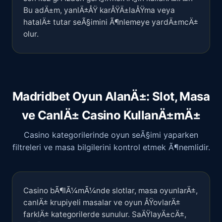
Bu adÄ±m, yanlÄ±ÅŸ karÅŸÄ±laÅŸma veya
hatalÄ± tutar seÃ§imini Ã¶nlemeye yardÄ±mcÄ±
olur.
Madridbet Oyun AlanÄ±: Slot, Masa
ve CanlÄ± Casino KullanÄ±mÄ±
Casino kategorilerinde oyun seÃ§imi yaparken
filtreleri ve masa bilgilerini kontrol etmek Ã¶nemlidir.
Casino bÃ¶lÃ¼mÃ¼nde slotlar, masa oyunlarÄ±,
canlÄ± krupiyeli masalar ve oyun ÅŸovlarÄ±
farklÄ± kategorilerde sunulur. SaÄŸlayÄ±cÄ±,