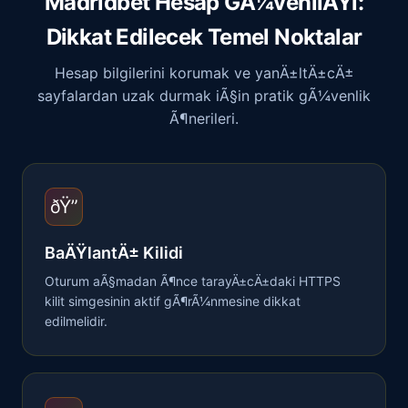
Madridbet Hesap GÃ¼venliÄŸi:
Dikkat Edilecek Temel Noktalar
Hesap bilgilerini korumak ve yanÄ±ltÄ±cÄ±
sayfalardan uzak durmak iÃ§in pratik gÃ¼venlik
Ã¶nerileri.
ðŸ”
BaÄŸlantÄ± Kilidi
Oturum aÃ§madan Ã¶nce tarayÄ±cÄ±daki HTTPS
kilit simgesinin aktif gÃ¶rÃ¼nmesine dikkat
edilmelidir.