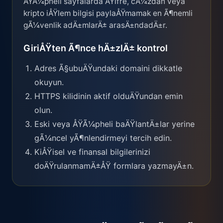
ÅŸÃ¼pheli sayfalarda ÅŸifre, cÃ¼zdan veya
kripto iÅŸlem bilgisi paylaÅŸmamak en Ã¶nemli
gÃ¼venlik adÄ±mlarÄ± arasÄ±ndadÄ±r.
GiriÅŸten Ã¶nce hÄ±zlÄ± kontrol
Adres Ã§ubuÄŸundaki domaini dikkatle
okuyun.
HTTPS kilidinin aktif olduÄŸundan emin
olun.
Eski veya ÅŸÃ¼pheli baÄŸlantÄ±lar yerine
gÃ¼ncel yÃ¶nlendirmeyi tercih edin.
KiÅŸisel ve finansal bilgilerinizi
doÄŸrulanmamÄ±ÅŸ formlara yazmayÄ±n.