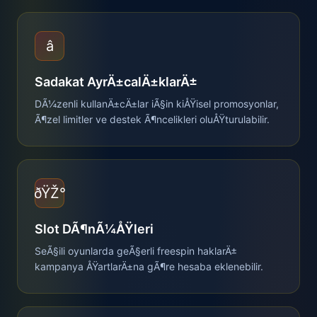
â­
Sadakat AyrÄ±calÄ±klarÄ±
DÃ¼zenli kullanÄ±cÄ±lar iÃ§in kiÅŸisel promosyonlar,
Ã¶zel limitler ve destek Ã¶ncelikleri oluÅŸturulabilir.
ðŸŽ°
Slot DÃ¶nÃ¼ÅŸleri
SeÃ§ili oyunlarda geÃ§erli freespin haklarÄ±
kampanya ÅŸartlarÄ±na gÃ¶re hesaba eklenebilir.