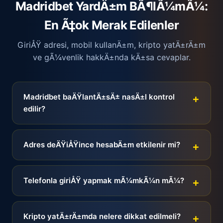
Madridbet YardÄ±m BÃ¶lÃ¼mÃ¼:
En Ã‡ok Merak Edilenler
GiriÅŸ adresi, mobil kullanÄ±m, kripto yatÄ±rÄ±m
ve gÃ¼venlik hakkÄ±nda kÄ±sa cevaplar.
Madridbet baÄŸlantÄ±sÄ± nasÄ±l kontrol
edilir?
Adres deÄŸiÅŸince hesabÄ±m etkilenir mi?
Telefonla giriÅŸ yapmak mÃ¼mkÃ¼n mÃ¼?
Kripto yatÄ±rÄ±mda nelere dikkat edilmeli?