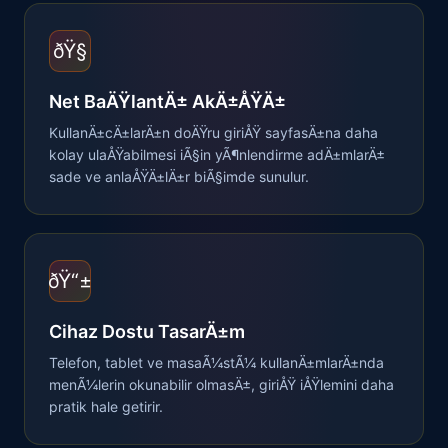
ðŸ§­
Net BaÄŸlantÄ± AkÄ±ÅŸÄ±
KullanÄ±cÄ±larÄ±n doÄŸru giriÅŸ sayfasÄ±na daha
kolay ulaÅŸabilmesi iÃ§in yÃ¶nlendirme adÄ±mlarÄ±
sade ve anlaÅŸÄ±lÄ±r biÃ§imde sunulur.
ðŸ“±
Cihaz Dostu TasarÄ±m
Telefon, tablet ve masaÃ¼stÃ¼ kullanÄ±mlarÄ±nda
menÃ¼lerin okunabilir olmasÄ±, giriÅŸ iÅŸlemini daha
pratik hale getirir.