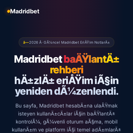
Madridbet
â—
2026 Â· GÃ¼ncel Madridbet EriÅŸim NotlarÄ±
Madridbet
baÄŸlantÄ±
rehberi
hÄ±zlÄ± eriÅŸim iÃ§in
yeniden dÃ¼zenlendi.
Bu sayfa, Madridbet hesabÄ±na ulaÅŸmak
isteyen kullanÄ±cÄ±lar iÃ§in baÄŸlantÄ±
kontrolÃ¼, gÃ¼venli oturum aÃ§ma, mobil
kullanÄ±m ve platform iÃ§i temel adÄ±mlarÄ±