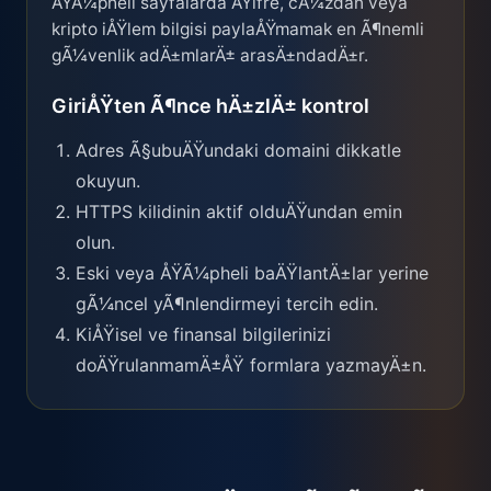
ÅŸÃ¼pheli sayfalarda ÅŸifre, cÃ¼zdan veya
kripto iÅŸlem bilgisi paylaÅŸmamak en Ã¶nemli
gÃ¼venlik adÄ±mlarÄ± arasÄ±ndadÄ±r.
GiriÅŸten Ã¶nce hÄ±zlÄ± kontrol
Adres Ã§ubuÄŸundaki domaini dikkatle
okuyun.
HTTPS kilidinin aktif olduÄŸundan emin
olun.
Eski veya ÅŸÃ¼pheli baÄŸlantÄ±lar yerine
gÃ¼ncel yÃ¶nlendirmeyi tercih edin.
KiÅŸisel ve finansal bilgilerinizi
doÄŸrulanmamÄ±ÅŸ formlara yazmayÄ±n.