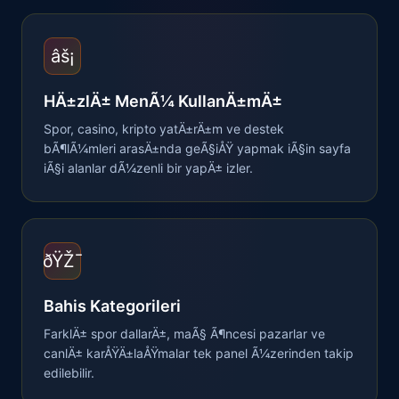
âš¡
HÄ±zlÄ± MenÃ¼ KullanÄ±mÄ±
Spor, casino, kripto yatÄ±rÄ±m ve destek
bÃ¶lÃ¼mleri arasÄ±nda geÃ§iÅŸ yapmak iÃ§in sayfa
iÃ§i alanlar dÃ¼zenli bir yapÄ± izler.
ðŸŽ¯
Bahis Kategorileri
FarklÄ± spor dallarÄ±, maÃ§ Ã¶ncesi pazarlar ve
canlÄ± karÅŸÄ±laÅŸmalar tek panel Ã¼zerinden takip
edilebilir.