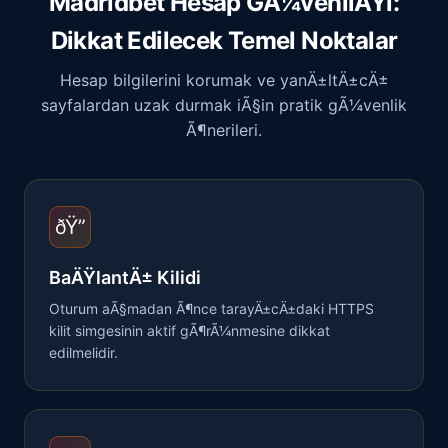
Madridbet Hesap GÃ¼venliÄŸi:
Dikkat Edilecek Temel Noktalar
Hesap bilgilerini korumak ve yanÄ±ltÄ±cÄ±
sayfalardan uzak durmak iÃ§in pratik gÃ¼venlik
Ã¶nerileri.
ðŸ”
BaÄŸlantÄ± Kilidi
Oturum aÃ§madan Ã¶nce tarayÄ±cÄ±daki HTTPS
kilit simgesinin aktif gÃ¶rÃ¼nmesine dikkat
edilmelidir.