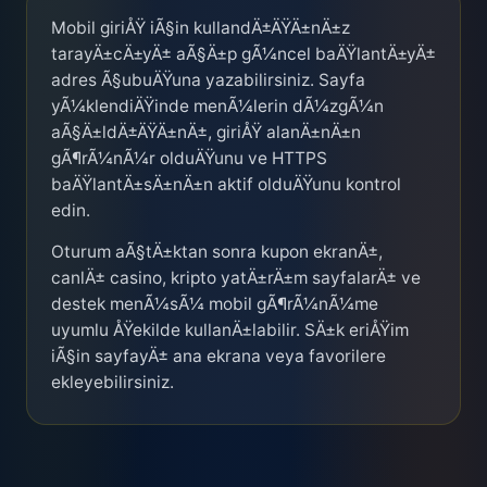
Mobil giriÅŸ iÃ§in kullandÄ±ÄŸÄ±nÄ±z
tarayÄ±cÄ±yÄ± aÃ§Ä±p gÃ¼ncel baÄŸlantÄ±yÄ±
adres Ã§ubuÄŸuna yazabilirsiniz. Sayfa
yÃ¼klendiÄŸinde menÃ¼lerin dÃ¼zgÃ¼n
aÃ§Ä±ldÄ±ÄŸÄ±nÄ±, giriÅŸ alanÄ±nÄ±n
gÃ¶rÃ¼nÃ¼r olduÄŸunu ve HTTPS
baÄŸlantÄ±sÄ±nÄ±n aktif olduÄŸunu kontrol
edin.
Oturum aÃ§tÄ±ktan sonra kupon ekranÄ±,
canlÄ± casino, kripto yatÄ±rÄ±m sayfalarÄ± ve
destek menÃ¼sÃ¼ mobil gÃ¶rÃ¼nÃ¼me
uyumlu ÅŸekilde kullanÄ±labilir. SÄ±k eriÅŸim
iÃ§in sayfayÄ± ana ekrana veya favorilere
ekleyebilirsiniz.