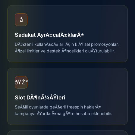
â­
Sadakat AyrÄ±calÄ±klarÄ±
DÃ¼zenli kullanÄ±cÄ±lar iÃ§in kiÅŸisel promosyonlar,
Ã¶zel limitler ve destek Ã¶ncelikleri oluÅŸturulabilir.
ðŸŽ°
Slot DÃ¶nÃ¼ÅŸleri
SeÃ§ili oyunlarda geÃ§erli freespin haklarÄ±
kampanya ÅŸartlarÄ±na gÃ¶re hesaba eklenebilir.