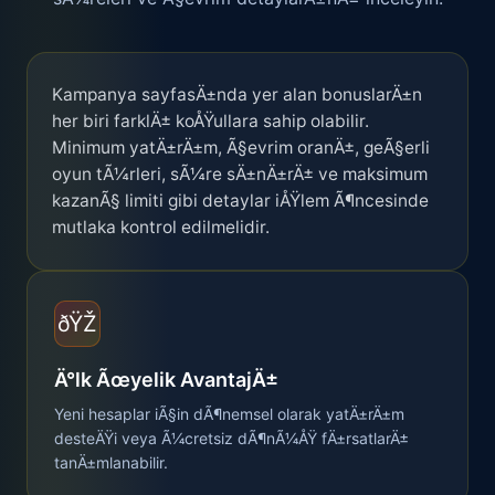
Kampanya sayfasÄ±nda yer alan bonuslarÄ±n
her biri farklÄ± koÅŸullara sahip olabilir.
Minimum yatÄ±rÄ±m, Ã§evrim oranÄ±, geÃ§erli
oyun tÃ¼rleri, sÃ¼re sÄ±nÄ±rÄ± ve maksimum
kazanÃ§ limiti gibi detaylar iÅŸlem Ã¶ncesinde
mutlaka kontrol edilmelidir.
ðŸŽ
Ä°lk Ãœyelik AvantajÄ±
Yeni hesaplar iÃ§in dÃ¶nemsel olarak yatÄ±rÄ±m
desteÄŸi veya Ã¼cretsiz dÃ¶nÃ¼ÅŸ fÄ±rsatlarÄ±
tanÄ±mlanabilir.