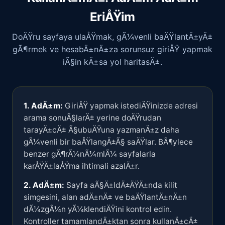
EriÅŸim
DoÄŸru sayfaya ulaÅŸmak, gÃ¼venli baÄŸlantÄ±yÄ±
gÃ¶rmek ve hesabÄ±nÄ±za sorunsuz giriÅŸ yapmak
iÃ§in kÄ±sa yol haritasÄ±.
1. AdÄ±m:
GiriÅŸ yapmak istediÄŸinizde adresi
arama sonuÃ§larÄ± yerine doÄŸrudan
tarayÄ±cÄ± Ã§ubuÄŸuna yazmanÄ±z daha
gÃ¼venli bir baÅŸlangÄ±Ã§ saÄŸlar. BÃ¶ylece
benzer gÃ¶rÃ¼nÃ¼mlÃ¼ sayfalarla
karÅŸÄ±laÅŸma ihtimali azalÄ±r.
2. AdÄ±m:
Sayfa aÃ§Ä±ldÄ±ÄŸÄ±nda kilit
simgesini, alan adÄ±nÄ± ve baÄŸlantÄ±nÄ±n
dÃ¼zgÃ¼n yÃ¼klendiÄŸini kontrol edin.
Kontroller tamamlandÄ±ktan sonra kullanÄ±cÄ±