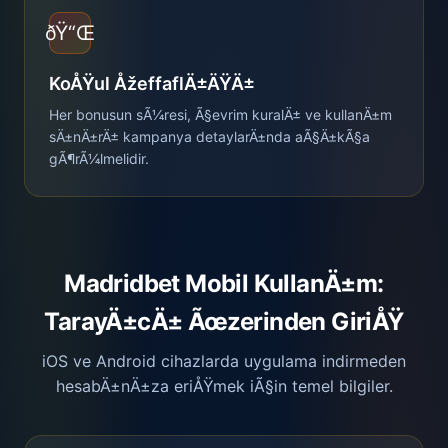
ðŸ“Œ
KoÅŸul ÅžeffaflÄ±ÄŸÄ±
Her bonusun sÃ¼resi, Ã§evrim kuralÄ± ve kullanÄ±m
sÄ±nÄ±rÄ± kampanya detaylarÄ±nda aÃ§Ä±kÃ§a
gÃ¶rÃ¼lmelidir.
Madridbet Mobil KullanÄ±m:
TarayÄ±cÄ± Ãœzerinden GiriÅŸ
iOS ve Android cihazlarda uygulama indirmeden
hesabÄ±nÄ±za eriÅŸmek iÃ§in temel bilgiler.