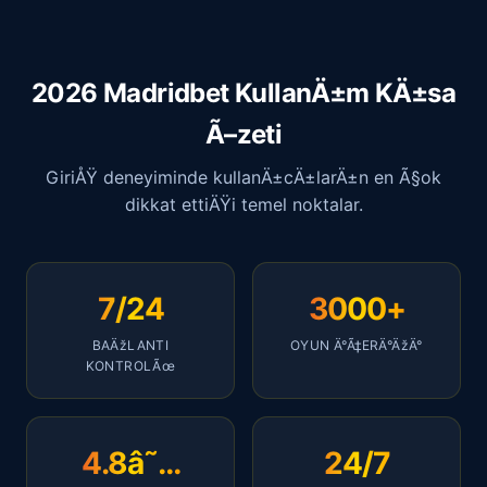
2026 Madridbet KullanÄ±m KÄ±sa
Ã–zeti
GiriÅŸ deneyiminde kullanÄ±cÄ±larÄ±n en Ã§ok
dikkat ettiÄŸi temel noktalar.
7/24
3000+
BAÄžLANTI
OYUN Ä°Ã‡ERÄ°ÄžÄ°
KONTROLÃœ
4.8â˜…
24/7