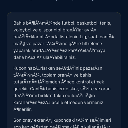
Bahis bÃ¶lÃ¼mÃ¼nde futbol, basketbol, tenis,
voleybol ve e-spor gibi branÅŸlar ayrÄ±
baÅŸlÄ±klar altÄ±nda listelenir. Lig, saat, canlÄ±
maÃ§ ve pazar tÃ¼rÃ¼ne gÃ¶re filtreleme
yaparak aradÄ±ÄŸÄ±nÄ±z karÅŸÄ±laÅŸmaya
daha hÄ±zlÄ± ulaÅŸabilirsiniz.
Kupon hazÄ±rlarken seÃ§tiÄŸiniz pazarÄ±n
tÃ¼rÃ¼nÃ¼, toplam oranÄ± ve bahis
tutarÄ±nÄ± iÅŸlemden Ã¶nce kontrol etmek
gerekir. CanlÄ± bahislerde skor, sÃ¼re ve oran
deÄŸiÅŸimi birlikte takip edildiÄŸi iÃ§in
kararlarÄ±nÄ±zÄ± acele etmeden vermeniz
Ã¶nerilir.
Son onay ekranÄ±, kupondaki tÃ¼m seÃ§imleri
son kez gÃ¶zden geÃ§irmek iÃ§in kullanÄ±lÄ±r.