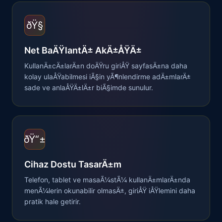
ðŸ§­
Net BaÄŸlantÄ± AkÄ±ÅŸÄ±
KullanÄ±cÄ±larÄ±n doÄŸru giriÅŸ sayfasÄ±na daha
kolay ulaÅŸabilmesi iÃ§in yÃ¶nlendirme adÄ±mlarÄ±
sade ve anlaÅŸÄ±lÄ±r biÃ§imde sunulur.
ðŸ“±
Cihaz Dostu TasarÄ±m
Telefon, tablet ve masaÃ¼stÃ¼ kullanÄ±mlarÄ±nda
menÃ¼lerin okunabilir olmasÄ±, giriÅŸ iÅŸlemini daha
pratik hale getirir.