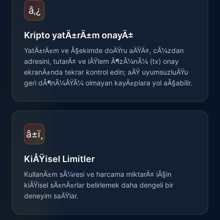
â‚¿
Kripto yatÄ±rÄ±m onayÄ±
YatÄ±rÄ±m ve Ã§ekimde doÄŸru aÄŸÄ±, cÃ¼zdan
adresini, tutarÄ± ve iÅŸlem Ã¶zÃ¼nÃ¼ (tx) onay
ekranÄ±nda tekrar kontrol edin; aÄŸ uyumsuzluÄŸu
geri dÃ¶nÃ¼ÅŸÃ¼ olmayan kayÄ±plara yol aÃ§abilir.
â±ï¸
KiÅŸisel Limitler
KullanÄ±m sÃ¼resi ve harcama miktarÄ± iÃ§in
kiÅŸisel sÄ±nÄ±rlar belirlemek daha dengeli bir
deneyim saÄŸlar.