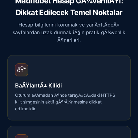
Madridbet Hesap GÃ¼venliÄŸi:
Dikkat Edilecek Temel Noktalar
Hesap bilgilerini korumak ve yanÄ±ltÄ±cÄ±
sayfalardan uzak durmak iÃ§in pratik gÃ¼venlik
Ã¶nerileri.
ðŸ”
BaÄŸlantÄ± Kilidi
Oturum aÃ§madan Ã¶nce tarayÄ±cÄ±daki HTTPS
kilit simgesinin aktif gÃ¶rÃ¼nmesine dikkat
edilmelidir.