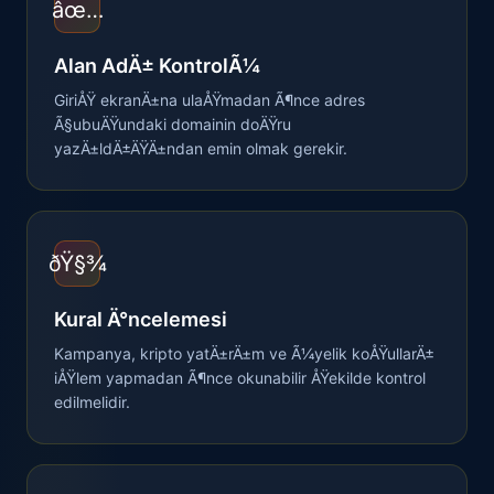
âœ…
Alan AdÄ± KontrolÃ¼
GiriÅŸ ekranÄ±na ulaÅŸmadan Ã¶nce adres
Ã§ubuÄŸundaki domainin doÄŸru
yazÄ±ldÄ±ÄŸÄ±ndan emin olmak gerekir.
ðŸ§¾
Kural Ä°ncelemesi
Kampanya, kripto yatÄ±rÄ±m ve Ã¼yelik koÅŸullarÄ±
iÅŸlem yapmadan Ã¶nce okunabilir ÅŸekilde kontrol
edilmelidir.