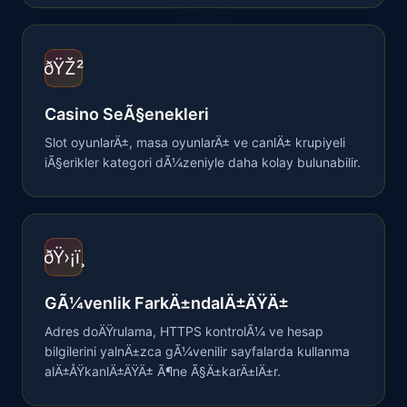
ðŸŽ²
Casino SeÃ§enekleri
Slot oyunlarÄ±, masa oyunlarÄ± ve canlÄ± krupiyeli
iÃ§erikler kategori dÃ¼zeniyle daha kolay bulunabilir.
ðŸ›¡ï¸
GÃ¼venlik FarkÄ±ndalÄ±ÄŸÄ±
Adres doÄŸrulama, HTTPS kontrolÃ¼ ve hesap
bilgilerini yalnÄ±zca gÃ¼venilir sayfalarda kullanma
alÄ±ÅŸkanlÄ±ÄŸÄ± Ã¶ne Ã§Ä±karÄ±lÄ±r.