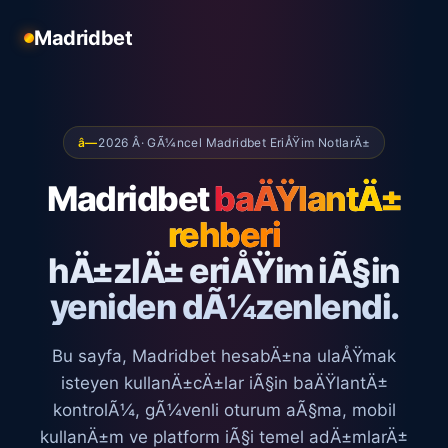
Madridbet
â—
2026 Â· GÃ¼ncel Madridbet EriÅŸim NotlarÄ±
Madridbet
baÄŸlantÄ±
rehberi
hÄ±zlÄ± eriÅŸim iÃ§in
yeniden dÃ¼zenlendi.
Bu sayfa, Madridbet hesabÄ±na ulaÅŸmak
isteyen kullanÄ±cÄ±lar iÃ§in baÄŸlantÄ±
kontrolÃ¼, gÃ¼venli oturum aÃ§ma, mobil
kullanÄ±m ve platform iÃ§i temel adÄ±mlarÄ±