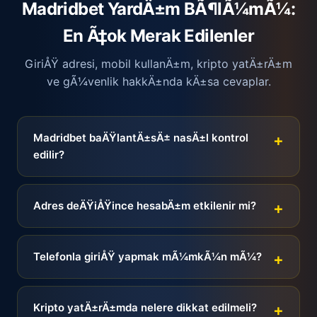
Madridbet YardÄ±m BÃ¶lÃ¼mÃ¼:
En Ã‡ok Merak Edilenler
GiriÅŸ adresi, mobil kullanÄ±m, kripto yatÄ±rÄ±m
ve gÃ¼venlik hakkÄ±nda kÄ±sa cevaplar.
Madridbet baÄŸlantÄ±sÄ± nasÄ±l kontrol
edilir?
Adres deÄŸiÅŸince hesabÄ±m etkilenir mi?
Telefonla giriÅŸ yapmak mÃ¼mkÃ¼n mÃ¼?
Kripto yatÄ±rÄ±mda nelere dikkat edilmeli?