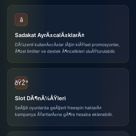
â­
Sadakat AyrÄ±calÄ±klarÄ±
DÃ¼zenli kullanÄ±cÄ±lar iÃ§in kiÅŸisel promosyonlar,
Ã¶zel limitler ve destek Ã¶ncelikleri oluÅŸturulabilir.
ðŸŽ°
Slot DÃ¶nÃ¼ÅŸleri
SeÃ§ili oyunlarda geÃ§erli freespin haklarÄ±
kampanya ÅŸartlarÄ±na gÃ¶re hesaba eklenebilir.