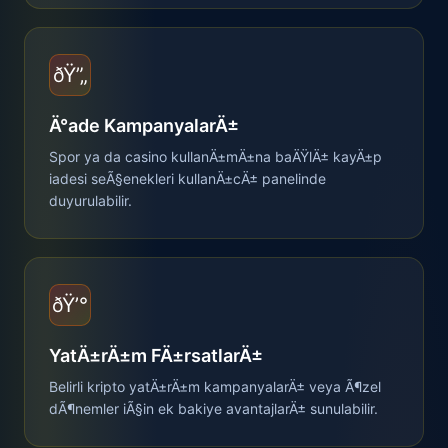
ðŸ”„
Ä°ade KampanyalarÄ±
Spor ya da casino kullanÄ±mÄ±na baÄŸlÄ± kayÄ±p
iadesi seÃ§enekleri kullanÄ±cÄ± panelinde
duyurulabilir.
ðŸ’°
YatÄ±rÄ±m FÄ±rsatlarÄ±
Belirli kripto yatÄ±rÄ±m kampanyalarÄ± veya Ã¶zel
dÃ¶nemler iÃ§in ek bakiye avantajlarÄ± sunulabilir.