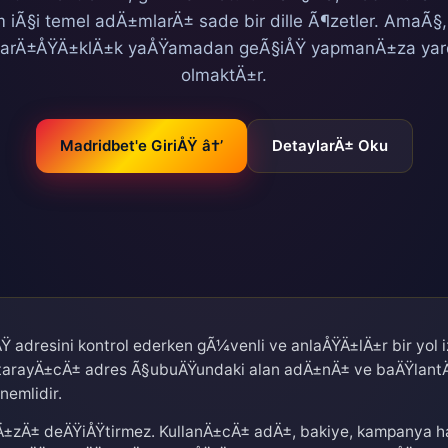
m iÃ§i temel adÄ±mlarÄ± sade bir dille Ã¶zetler. AmaÃ§
karÄ±ÅŸÄ±klÄ±k yaÅŸamadan geÃ§iÅŸ yapmanÄ±za y
olmaktÄ±r.
Madridbet'e GiriÅŸ â†’
DetaylarÄ± Oku
iÅŸ adresini kontrol ederken gÃ¼venli ve anlaÅŸÄ±lÄ±r bir yol 
 tarayÄ±cÄ± adres Ã§ubuÄŸundaki alan adÄ±nÄ± ve baÄŸlan
emlidir.
nÄ±zÄ± deÄŸiÅŸtirmez. KullanÄ±cÄ± adÄ±, bakiye, kampanya h