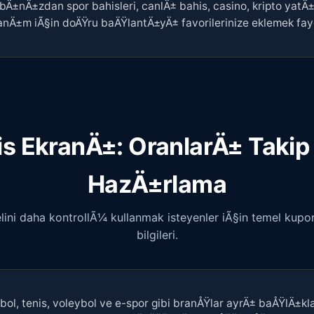
Ä±nÄ±zdan spor bahisleri, canlÄ± bahis, casino, kripto yat
lanÄ±m iÃ§in doÄŸru baÄŸlantÄ±yÄ± favorilerinize eklemek fay
is EkranÄ±: OranlarÄ± Takip
HazÄ±rlama
lini daha kontrollÃ¼ kullanmak isteyenler iÃ§in temel kupo
bilgileri.
, tenis, voleybol ve e-spor gibi branÅŸlar ayrÄ± baÅŸlÄ±klar a