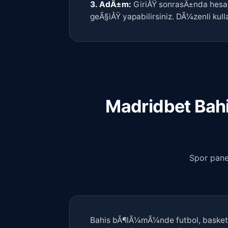
3. AdÄ±m:
GiriÅŸ sonrasÄ±nda hesab
geÃ§iÅŸ yapabilirsiniz. DÃ¼zenli kul
Madridbet Bah
Spor pane
Bahis bÃ¶lÃ¼mÃ¼nde futbol, basketbol