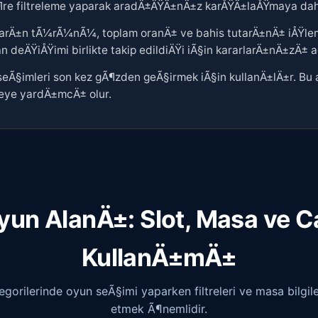
e filtreleme yaparak aradÄ±ÄŸÄ±nÄ±z karÅŸÄ±laÅŸmaya daha 
zarÄ±n tÃ¼rÃ¼nÃ¼, toplam oranÄ± ve bahis tutarÄ±nÄ± iÅŸlem
n deÄŸiÅŸimi birlikte takip edildiÄŸi iÃ§in kararlarÄ±nÄ±zÄ± 
eÃ§imleri son kez gÃ¶zden geÃ§irmek iÃ§in kullanÄ±lÄ±r. B
meye yardÄ±mcÄ± olur.
yun AlanÄ±: Slot, Masa ve C
KullanÄ±mÄ±
gorilerinde oyun seÃ§imi yaparken filtreleri ve masa bilgile
etmek Ã¶nemlidir.