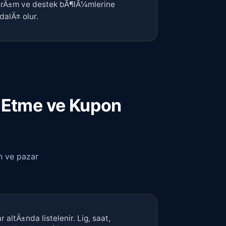
Ä±rÄ±m ve destek bÃ¶lÃ¼mlerine
dalÄ± olur.
 Etme ve Kupon
n ve pazar
ltÄ±nda listelenir. Lig, saat,