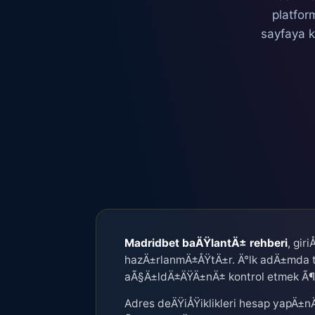
platfor
sayfaya 
Madridbet baÄŸlantÄ± rehberi
, gir
hazÄ±rlanmÄ±ÅŸtÄ±r. Ä°lk adÄ±mda
aÃ§Ä±ldÄ±ÄŸÄ±nÄ± kontrol etmek Ã¶n
Adres deÄŸiÅŸiklikleri hesap yapÄ±