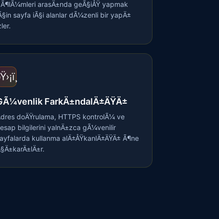
Ã¶lÃ¼mleri arasÄ±nda geÃ§iÅŸ yapmak
Ã§in sayfa iÃ§i alanlar dÃ¼zenli bir yapÄ±
zler.
Ÿ›¡ï¸
GÃ¼venlik FarkÄ±ndalÄ±ÄŸÄ±
dres doÄŸrulama, HTTPS kontrolÃ¼ ve
esap bilgilerini yalnÄ±zca gÃ¼venilir
ayfalarda kullanma alÄ±ÅŸkanlÄ±ÄŸÄ± Ã¶ne
§Ä±karÄ±lÄ±r.