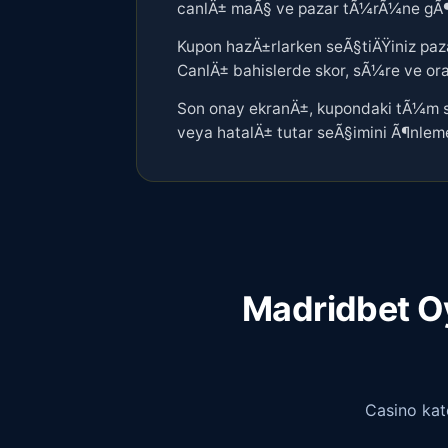
canlÄ± maÃ§ ve pazar tÃ¼rÃ¼ne gÃ¶r
Kupon hazÄ±rlarken seÃ§tiÄŸiniz pa
CanlÄ± bahislerde skor, sÃ¼re ve ora
Son onay ekranÄ±, kupondaki tÃ¼m s
veya hatalÄ± tutar seÃ§imini Ã¶nle
Madridbet O
Casino kate