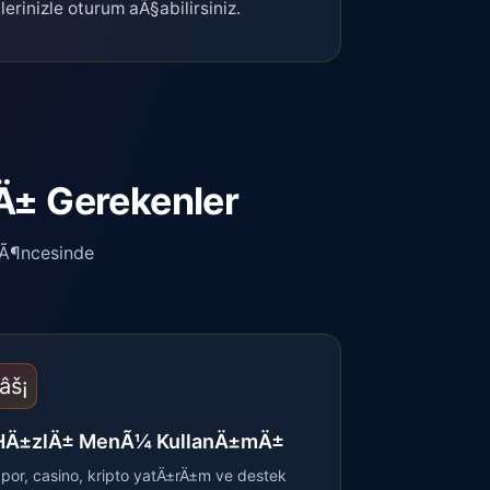
rinizle oturum aÃ§abilirsiniz.
Ä± Gerekenler
 Ã¶ncesinde
âš¡
HÄ±zlÄ± MenÃ¼ KullanÄ±mÄ±
por, casino, kripto yatÄ±rÄ±m ve destek