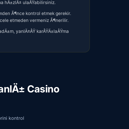
hÄ±zlÄ± ulaÅŸabilirsiniz.
den Ã¶nce kontrol etmek gerekir.
acele etmeden vermeniz Ã¶nerilir.
u adÄ±m, yanlÄ±ÅŸ karÅŸÄ±laÅŸma
anlÄ± Casino
rini kontrol