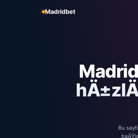
Madridbet
Madri
hÄ±zlÄ
Bu sayf
baÄŸla