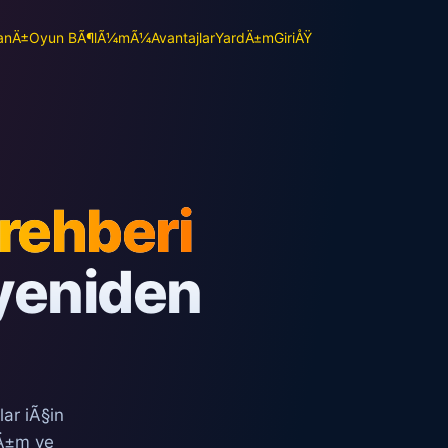
lanÄ±
Oyun BÃ¶lÃ¼mÃ¼
Avantajlar
YardÄ±m
GiriÅŸ
rehberi
yeniden
ar iÃ§in
nÄ±m ve