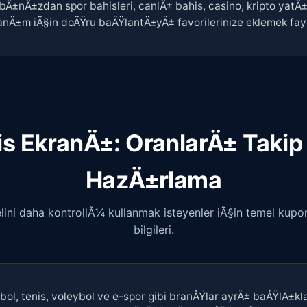
Ä±nÄ±zdan spor bahisleri, canlÄ± bahis, casino, kripto yat
lanÄ±m iÃ§in doÄŸru baÄŸlantÄ±yÄ± favorilerinize eklemek fay
is EkranÄ±: OranlarÄ± Takip
HazÄ±rlama
lini daha kontrollÃ¼ kullanmak isteyenler iÃ§in temel kupo
bilgileri.
, tenis, voleybol ve e-spor gibi branÅŸlar ayrÄ± baÅŸlÄ±klar a