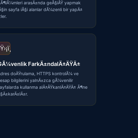
Ã¶lÃ¼mleri arasÄ±nda geÃ§iÅŸ yapmak
Ã§in sayfa iÃ§i alanlar dÃ¼zenli bir yapÄ±
zler.
Ÿ›¡ï¸
GÃ¼venlik FarkÄ±ndalÄ±ÄŸÄ±
dres doÄŸrulama, HTTPS kontrolÃ¼ ve
esap bilgilerini yalnÄ±zca gÃ¼venilir
ayfalarda kullanma alÄ±ÅŸkanlÄ±ÄŸÄ± Ã¶ne
§Ä±karÄ±lÄ±r.