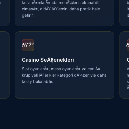
e
kullanÄ±mlarÄ±nda menÃ¼lerin okunabilir
b
e
olmasÄ±, giriÅŸ iÅŸlemini daha pratik hale
i
getirir.
i
ðŸŽ²
ð
Casino SeÃ§enekleri
Slot oyunlarÄ±, masa oyunlarÄ± ve canlÄ±
A
krupiyeli iÃ§erikler kategori dÃ¼zeniyle daha
h
kolay bulunabilir.
s
Ã