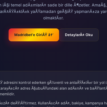
m iÃ§i temel adÄ±mlarÄ± sade bir dille Ã¶zetler. AmaÃ§
karÄ±ÅŸÄ±klÄ±k yaÅŸamadan geÃ§iÅŸ yapmanÄ±za y
olmaktÄ±r.
Madridbet'e GiriÅŸ â†’
DetaylarÄ± Oku
iÅŸ adresini kontrol ederken gÃ¼venli ve anlaÅŸÄ±lÄ±r bir yol 
 tarayÄ±cÄ± adres Ã§ubuÄŸundaki alan adÄ±nÄ± ve baÄŸlan
emlidir.
nÄ±zÄ± deÄŸiÅŸtirmez. KullanÄ±cÄ± adÄ±, bakiye, kampanya h