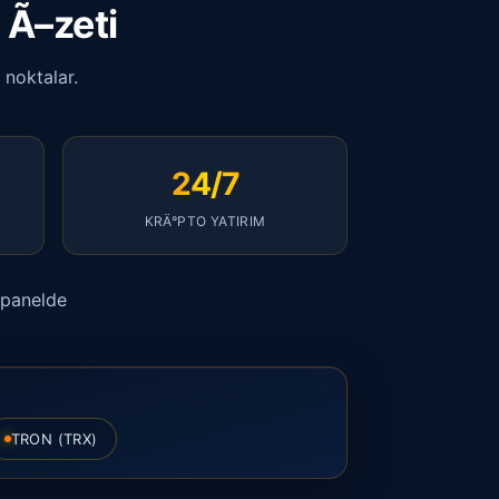
Ã–zeti
noktalar.
24/7
KRÄ°PTO YATIRIM
 panelde
TRON (TRX)