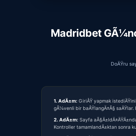
Madridbet GÃ¼n
DoÄŸru sa
1. AdÄ±m:
GiriÅŸ yapmak istediÄŸi
gÃ¼venli bir baÅŸlangÄ±Ã§ saÄŸlar.
2. AdÄ±m:
Sayfa aÃ§Ä±ldÄ±ÄŸÄ±nda k
Kontroller tamamlandÄ±ktan sonra kul