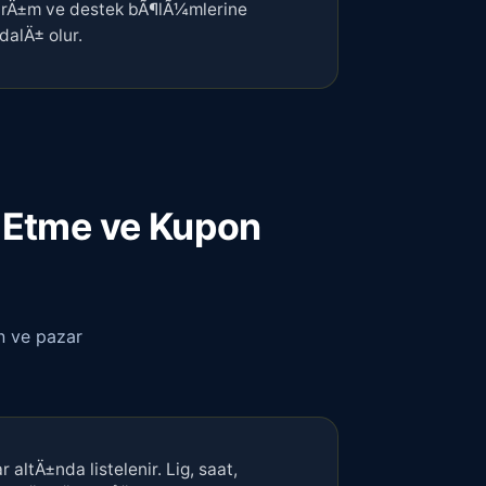
Ä±rÄ±m ve destek bÃ¶lÃ¼mlerine
dalÄ± olur.
 Etme ve Kupon
n ve pazar
ltÄ±nda listelenir. Lig, saat,