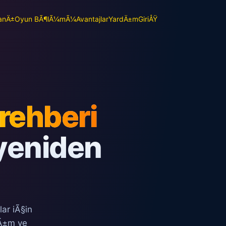
lanÄ±
Oyun BÃ¶lÃ¼mÃ¼
Avantajlar
YardÄ±m
GiriÅŸ
rehberi
yeniden
ar iÃ§in
nÄ±m ve