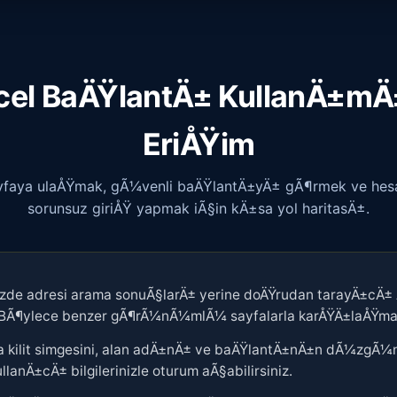
cel BaÄŸlantÄ± KullanÄ±m
EriÅŸim
yfaya ulaÅŸmak, gÃ¼venli baÄŸlantÄ±yÄ± gÃ¶rmek ve he
sorunsuz giriÅŸ yapmak iÃ§in kÄ±sa yol haritasÄ±.
nizde adresi arama sonuÃ§larÄ± yerine doÄŸrudan tarayÄ±c
 BÃ¶ylece benzer gÃ¶rÃ¼nÃ¼mlÃ¼ sayfalarla karÅŸÄ±laÅŸma i
ilit simgesini, alan adÄ±nÄ± ve baÄŸlantÄ±nÄ±n dÃ¼zgÃ¼n 
lanÄ±cÄ± bilgilerinizle oturum aÃ§abilirsiniz.