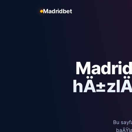
Madridbet
Madri
hÄ±zlÄ
Bu sayf
baÄŸla