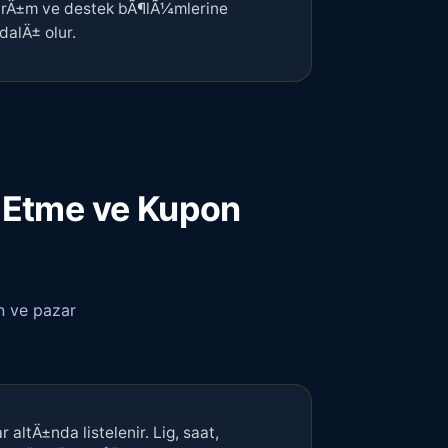
Ä±rÄ±m ve destek bÃ¶lÃ¼mlerine
dalÄ± olur.
 Etme ve Kupon
n ve pazar
ltÄ±nda listelenir. Lig, saat,