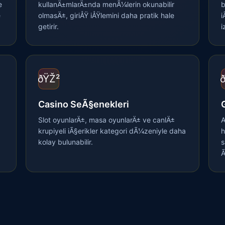
e
kullanÄ±mlarÄ±nda menÃ¼lerin okunabilir
b
e
olmasÄ±, giriÅŸ iÅŸlemini daha pratik hale
i
getirir.
i
ðŸŽ²
ð
Casino SeÃ§enekleri
Slot oyunlarÄ±, masa oyunlarÄ± ve canlÄ±
A
krupiyeli iÃ§erikler kategori dÃ¼zeniyle daha
h
kolay bulunabilir.
s
Ã