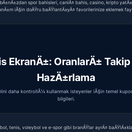
Ä±nÄ±zdan spor bahisleri, canlÄ± bahis, casino, kripto yat
lanÄ±m iÃ§in doÄŸru baÄŸlantÄ±yÄ± favorilerinize eklemek fay
is EkranÄ±: OranlarÄ± Takip
HazÄ±rlama
lini daha kontrollÃ¼ kullanmak isteyenler iÃ§in temel kupo
bilgileri.
, tenis, voleybol ve e-spor gibi branÅŸlar ayrÄ± baÅŸlÄ±klar a