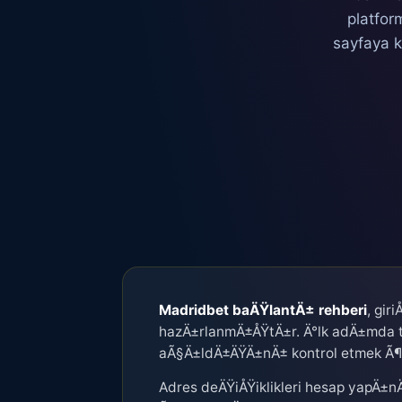
platfor
sayfaya 
Madridbet baÄŸlantÄ± rehberi
, gir
hazÄ±rlanmÄ±ÅŸtÄ±r. Ä°lk adÄ±mda
aÃ§Ä±ldÄ±ÄŸÄ±nÄ± kontrol etmek Ã¶n
Adres deÄŸiÅŸiklikleri hesap yapÄ±