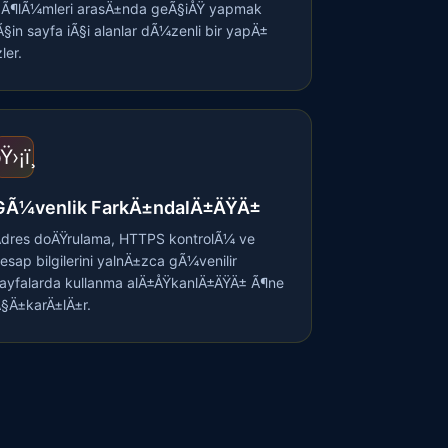
Ã¶lÃ¼mleri arasÄ±nda geÃ§iÅŸ yapmak
Ã§in sayfa iÃ§i alanlar dÃ¼zenli bir yapÄ±
zler.
Ÿ›¡ï¸
GÃ¼venlik FarkÄ±ndalÄ±ÄŸÄ±
dres doÄŸrulama, HTTPS kontrolÃ¼ ve
esap bilgilerini yalnÄ±zca gÃ¼venilir
ayfalarda kullanma alÄ±ÅŸkanlÄ±ÄŸÄ± Ã¶ne
§Ä±karÄ±lÄ±r.