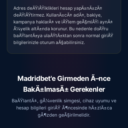
Adres deÄŸiÅŸiklikleri hesap yapÄ±nÄ±zÄ±
deÄŸiÅŸtirmez. KullanÄ±cÄ± adÄ±, bakiye,
kampanya haklarÄ± ve iÅŸlem geÃ§miÅŸi aynÄ±
Ã¼yelik altÄ±nda korunur. Bu nedenle doÄŸru
baÄŸlantÄ±ya ulaÅŸtÄ±ktan sonra normal giriÅŸ
bilgilerinizle oturum aÃ§abilirsiniz.
Madridbet'e Girmeden Ã–nce
BakÄ±lmasÄ± Gerekenler
BaÄŸlantÄ±, gÃ¼venlik simgesi, cihaz uyumu ve
hesap bilgileri giriÅŸ Ã¶ncesinde hÄ±zlÄ±ca
gÃ¶zden geÃ§irilmelidir.