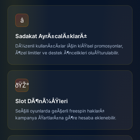
â­
Sadakat AyrÄ±calÄ±klarÄ±
DÃ¼zenli kullanÄ±cÄ±lar iÃ§in kiÅŸisel promosyonlar,
Ã¶zel limitler ve destek Ã¶ncelikleri oluÅŸturulabilir.
ðŸŽ°
Slot DÃ¶nÃ¼ÅŸleri
SeÃ§ili oyunlarda geÃ§erli freespin haklarÄ±
kampanya ÅŸartlarÄ±na gÃ¶re hesaba eklenebilir.