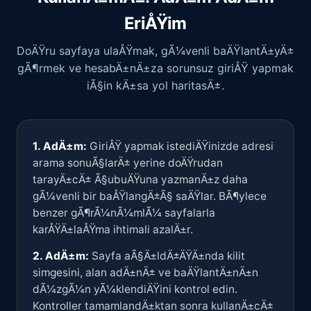
EriÅŸim
DoÄŸru sayfaya ulaÅŸmak, gÃ¼venli baÄŸlantÄ±yÄ±
gÃ¶rmek ve hesabÄ±nÄ±za sorunsuz giriÅŸ yapmak
iÃ§in kÄ±sa yol haritasÄ±.
1. AdÄ±m:
GiriÅŸ yapmak istediÄŸinizde adresi
arama sonuÃ§larÄ± yerine doÄŸrudan
tarayÄ±cÄ± Ã§ubuÄŸuna yazmanÄ±z daha
gÃ¼venli bir baÅŸlangÄ±Ã§ saÄŸlar. BÃ¶ylece
benzer gÃ¶rÃ¼nÃ¼mlÃ¼ sayfalarla
karÅŸÄ±laÅŸma ihtimali azalÄ±r.
2. AdÄ±m:
Sayfa aÃ§Ä±ldÄ±ÄŸÄ±nda kilit
simgesini, alan adÄ±nÄ± ve baÄŸlantÄ±nÄ±n
dÃ¼zgÃ¼n yÃ¼klendiÄŸini kontrol edin.
Kontroller tamamlandÄ±ktan sonra kullanÄ±cÄ±