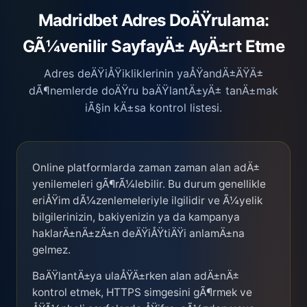
Madridbet Adres DoÄŸrulama:
GÃ¼venilir SayfayÄ± AyÄ±rt Etme
Adres deÄŸiÅŸikliklerinin yaÅŸandÄ±ÄŸÄ±
dÃ¶nemlerde doÄŸru baÄŸlantÄ±yÄ± tanÄ±mak
iÃ§in kÄ±sa kontrol listesi.
Online platformlarda zaman zaman alan adÄ±
yenilemeleri gÃ¶rÃ¼lebilir. Bu durum genellikle
eriÅŸim dÃ¼zenlemeleriyle ilgilidir ve Ã¼yelik
bilgilerinizin, bakiyenizin ya da kampanya
haklarÄ±nÄ±zÄ±n deÄŸiÅŸtiÄŸi anlamÄ±na
gelmez.
BaÄŸlantÄ±ya ulaÅŸÄ±rken alan adÄ±nÄ±
kontrol etmek, HTTPS simgesini gÃ¶rmek ve