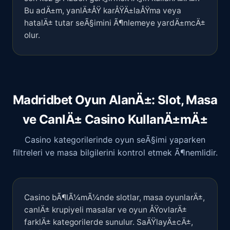
Bu adÄ±m, yanlÄ±ÅŸ karÅŸÄ±laÅŸma veya
hatalÄ± tutar seÃ§imini Ã¶nlemeye yardÄ±mcÄ±
olur.
Madridbet Oyun AlanÄ±: Slot, Masa
ve CanlÄ± Casino KullanÄ±mÄ±
Casino kategorilerinde oyun seÃ§imi yaparken
filtreleri ve masa bilgilerini kontrol etmek Ã¶nemlidir.
Casino bÃ¶lÃ¼mÃ¼nde slotlar, masa oyunlarÄ±,
canlÄ± krupiyeli masalar ve oyun ÅŸovlarÄ±
farklÄ± kategorilerde sunulur. SaÄŸlayÄ±cÄ±,