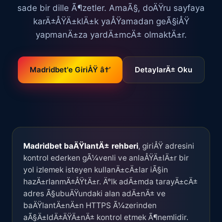
sade bir dille Ã¶zetler. AmaÃ§, doÄŸru sayfaya
karÄ±ÅŸÄ±klÄ±k yaÅŸamadan geÃ§iÅŸ
yapmanÄ±za yardÄ±mcÄ± olmaktÄ±r.
Madridbet'e GiriÅŸ â†’
DetaylarÄ± Oku
Madridbet baÄŸlantÄ± rehberi
, giriÅŸ adresini
kontrol ederken gÃ¼venli ve anlaÅŸÄ±lÄ±r bir
yol izlemek isteyen kullanÄ±cÄ±lar iÃ§in
hazÄ±rlanmÄ±ÅŸtÄ±r. Ä°lk adÄ±mda tarayÄ±cÄ±
adres Ã§ubuÄŸundaki alan adÄ±nÄ± ve
baÄŸlantÄ±nÄ±n HTTPS Ã¼zerinden
aÃ§Ä±ldÄ±ÄŸÄ±nÄ± kontrol etmek Ã¶nemlidir.