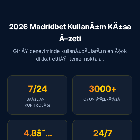
2026 Madridbet KullanÄ±m KÄ±sa
Ã–zeti
GiriÅŸ deneyiminde kullanÄ±cÄ±larÄ±n en Ã§ok
dikkat ettiÄŸi temel noktalar.
7/24
3000+
BAÄžLANTI
OYUN Ä°Ã‡ERÄ°ÄžÄ°
KONTROLÃœ
4.8â˜…
24/7