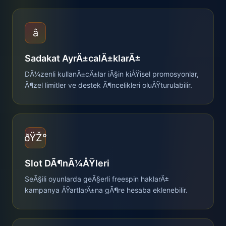
â­
Sadakat AyrÄ±calÄ±klarÄ±
DÃ¼zenli kullanÄ±cÄ±lar iÃ§in kiÅŸisel promosyonlar,
Ã¶zel limitler ve destek Ã¶ncelikleri oluÅŸturulabilir.
ðŸŽ°
Slot DÃ¶nÃ¼ÅŸleri
SeÃ§ili oyunlarda geÃ§erli freespin haklarÄ±
kampanya ÅŸartlarÄ±na gÃ¶re hesaba eklenebilir.