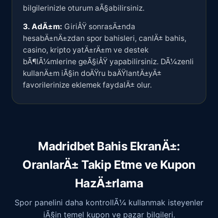
bilgilerinizle oturum aÃ§abilirsiniz.
3. AdÄ±m:
GiriÅŸ sonrasÄ±nda
hesabÄ±nÄ±zdan spor bahisleri, canlÄ± bahis,
casino, kripto yatÄ±rÄ±m ve destek
bÃ¶lÃ¼mlerine geÃ§iÅŸ yapabilirsiniz. DÃ¼zenli
kullanÄ±m iÃ§in doÄŸru baÄŸlantÄ±yÄ±
favorilerinize eklemek faydalÄ± olur.
Madridbet Bahis EkranÄ±:
OranlarÄ± Takip Etme ve Kupon
HazÄ±rlama
Spor panelini daha kontrollÃ¼ kullanmak isteyenler
iÃ§in temel kupon ve pazar bilgileri.