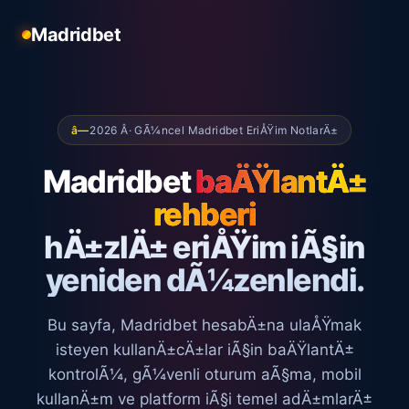
Madridbet
â—
2026 Â· GÃ¼ncel Madridbet EriÅŸim NotlarÄ±
Madridbet
baÄŸlantÄ±
rehberi
hÄ±zlÄ± eriÅŸim iÃ§in
yeniden dÃ¼zenlendi.
Bu sayfa, Madridbet hesabÄ±na ulaÅŸmak
isteyen kullanÄ±cÄ±lar iÃ§in baÄŸlantÄ±
kontrolÃ¼, gÃ¼venli oturum aÃ§ma, mobil
kullanÄ±m ve platform iÃ§i temel adÄ±mlarÄ±