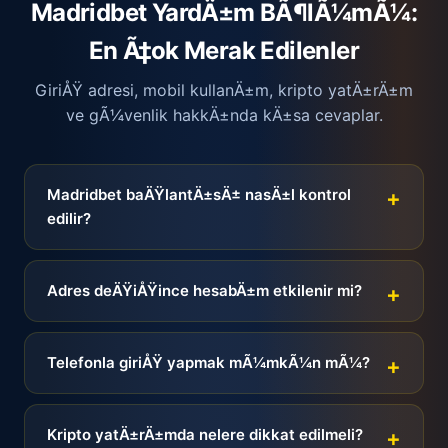
Madridbet YardÄ±m BÃ¶lÃ¼mÃ¼:
En Ã‡ok Merak Edilenler
GiriÅŸ adresi, mobil kullanÄ±m, kripto yatÄ±rÄ±m
ve gÃ¼venlik hakkÄ±nda kÄ±sa cevaplar.
Madridbet baÄŸlantÄ±sÄ± nasÄ±l kontrol
edilir?
Adres deÄŸiÅŸince hesabÄ±m etkilenir mi?
Telefonla giriÅŸ yapmak mÃ¼mkÃ¼n mÃ¼?
Kripto yatÄ±rÄ±mda nelere dikkat edilmeli?