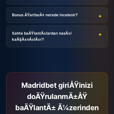
Bonus ÅŸartlarÄ± nerede incelenir?
Sahte baÄŸlantÄ±lardan nasÄ±l
kaÃ§Ä±nÄ±lÄ±r?
Madridbet giriÅŸinizi
doÄŸrulanmÄ±ÅŸ
baÄŸlantÄ± Ã¼zerinden