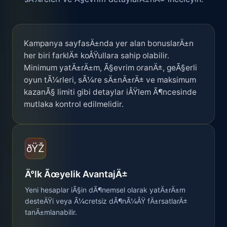
Kampanya sayfasÄ±nda yer alan bonuslarÄ±n
her biri farklÄ± koÅŸullara sahip olabilir.
Minimum yatÄ±rÄ±m, Ã§evrim oranÄ±, geÃ§erli
oyun tÃ¼rleri, sÃ¼re sÄ±nÄ±rÄ± ve maksimum
kazanÃ§ limiti gibi detaylar iÅŸlem Ã¶ncesinde
mutlaka kontrol edilmelidir.
ðŸŽ
Ä°lk Ãœyelik AvantajÄ±
Yeni hesaplar iÃ§in dÃ¶nemsel olarak yatÄ±rÄ±m
desteÄŸi veya Ã¼cretsiz dÃ¶nÃ¼ÅŸ fÄ±rsatlarÄ±
tanÄ±mlanabilir.