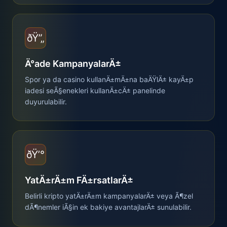
ðŸ”„
Ä°ade KampanyalarÄ±
Spor ya da casino kullanÄ±mÄ±na baÄŸlÄ± kayÄ±p
iadesi seÃ§enekleri kullanÄ±cÄ± panelinde
duyurulabilir.
ðŸ’°
YatÄ±rÄ±m FÄ±rsatlarÄ±
Belirli kripto yatÄ±rÄ±m kampanyalarÄ± veya Ã¶zel
dÃ¶nemler iÃ§in ek bakiye avantajlarÄ± sunulabilir.