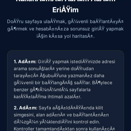
EriÅŸim
DoÄŸru sayfaya ulaÅŸmak, gÃ¼venli baÄŸlantÄ±yÄ±
gÃ¶rmek ve hesabÄ±nÄ±za sorunsuz giriÅŸ yapmak
iÃ§in kÄ±sa yol haritasÄ±.
1. AdÄ±m:
GiriÅŸ yapmak istediÄŸinizde adresi
arama sonuÃ§larÄ± yerine doÄŸrudan
tarayÄ±cÄ± Ã§ubuÄŸuna yazmanÄ±z daha
gÃ¼venli bir baÅŸlangÄ±Ã§ saÄŸlar. BÃ¶ylece
benzer gÃ¶rÃ¼nÃ¼mlÃ¼ sayfalarla
karÅŸÄ±laÅŸma ihtimali azalÄ±r.
2. AdÄ±m:
Sayfa aÃ§Ä±ldÄ±ÄŸÄ±nda kilit
simgesini, alan adÄ±nÄ± ve baÄŸlantÄ±nÄ±n
dÃ¼zgÃ¼n yÃ¼klendiÄŸini kontrol edin.
Kontroller tamamlandÄ±ktan sonra kullanÄ±cÄ±