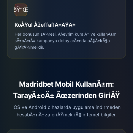
ðŸ“Œ
KoÅŸul ÅžeffaflÄ±ÄŸÄ±
Her bonusun sÃ¼resi, Ã§evrim kuralÄ± ve kullanÄ±m
sÄ±nÄ±rÄ± kampanya detaylarÄ±nda aÃ§Ä±kÃ§a
gÃ¶rÃ¼lmelidir.
Madridbet Mobil KullanÄ±m:
TarayÄ±cÄ± Ãœzerinden GiriÅŸ
iOS ve Android cihazlarda uygulama indirmeden
hesabÄ±nÄ±za eriÅŸmek iÃ§in temel bilgiler.