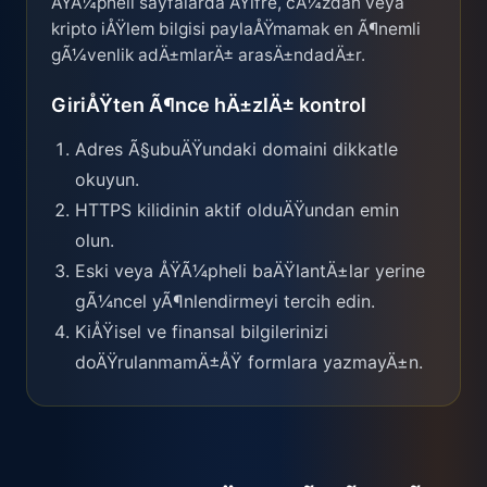
ÅŸÃ¼pheli sayfalarda ÅŸifre, cÃ¼zdan veya
kripto iÅŸlem bilgisi paylaÅŸmamak en Ã¶nemli
gÃ¼venlik adÄ±mlarÄ± arasÄ±ndadÄ±r.
GiriÅŸten Ã¶nce hÄ±zlÄ± kontrol
Adres Ã§ubuÄŸundaki domaini dikkatle
okuyun.
HTTPS kilidinin aktif olduÄŸundan emin
olun.
Eski veya ÅŸÃ¼pheli baÄŸlantÄ±lar yerine
gÃ¼ncel yÃ¶nlendirmeyi tercih edin.
KiÅŸisel ve finansal bilgilerinizi
doÄŸrulanmamÄ±ÅŸ formlara yazmayÄ±n.