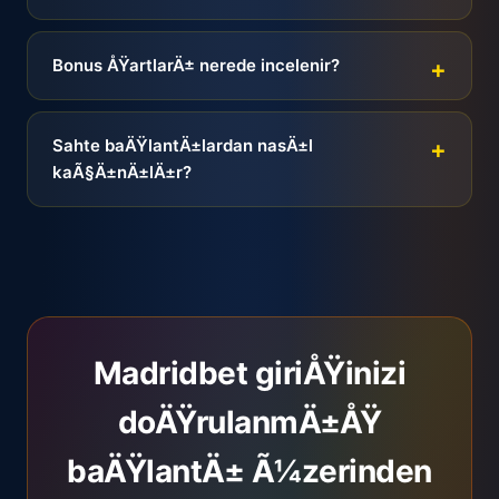
Bonus ÅŸartlarÄ± nerede incelenir?
Sahte baÄŸlantÄ±lardan nasÄ±l
kaÃ§Ä±nÄ±lÄ±r?
Madridbet giriÅŸinizi
doÄŸrulanmÄ±ÅŸ
baÄŸlantÄ± Ã¼zerinden