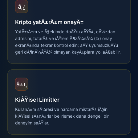
â‚¿
Kripto yatÄ±rÄ±m onayÄ±
YatÄ±rÄ±m ve Ã§ekimde doÄŸru aÄŸÄ±, cÃ¼zdan
adresini, tutarÄ± ve iÅŸlem Ã¶zÃ¼nÃ¼ (tx) onay
ekranÄ±nda tekrar kontrol edin; aÄŸ uyumsuzluÄŸu
geri dÃ¶nÃ¼ÅŸÃ¼ olmayan kayÄ±plara yol aÃ§abilir.
â±ï¸
KiÅŸisel Limitler
KullanÄ±m sÃ¼resi ve harcama miktarÄ± iÃ§in
kiÅŸisel sÄ±nÄ±rlar belirlemek daha dengeli bir
deneyim saÄŸlar.